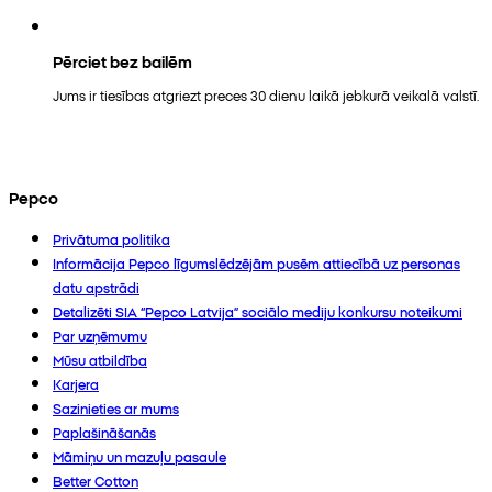
Pērciet bez bailēm
Jums ir tiesības atgriezt preces 30 dienu laikā jebkurā veikalā valstī.
Pepco
Privātuma politika
Informācija Pepco līgumslēdzējām pusēm attiecībā uz personas
datu apstrādi
Detalizēti SIA “Pepco Latvija” sociālo mediju konkursu noteikumi
Par uzņēmumu
Mūsu atbildība
Karjera
Sazinieties ar mums
Paplašināšanās
Māmiņu un mazuļu pasaule
Better Cotton