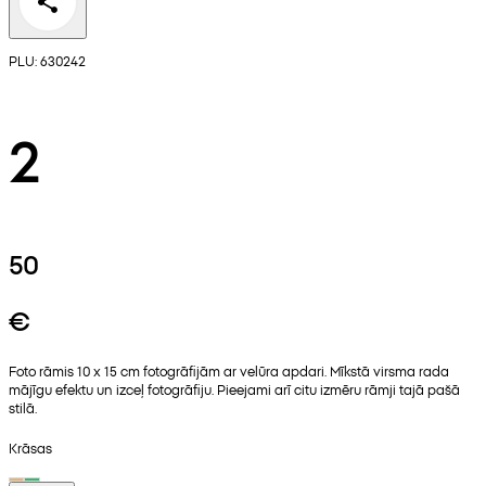
PLU: 630242
2
50
€
Foto rāmis 10 x 15 cm fotogrāfijām ar velūra apdari. Mīkstā virsma rada
mājīgu efektu un izceļ fotogrāfiju. Pieejami arī citu izmēru rāmji tajā pašā
stilā.
Krāsas