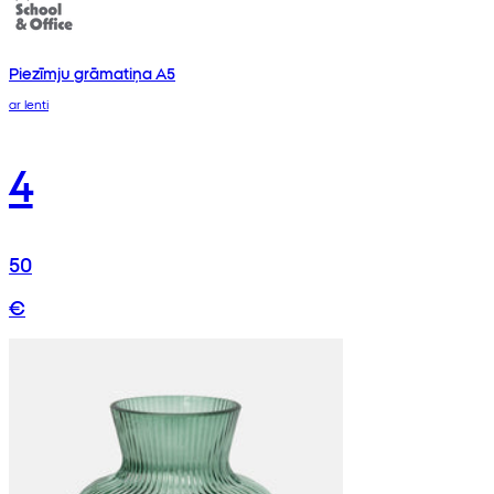
Piezīmju grāmatiņa A5
ar lenti
4
50
€