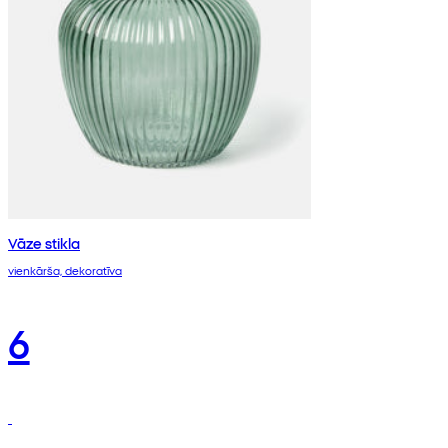
Vāze stikla
vienkārša, dekoratīva
6