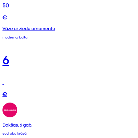
50
€
Vāze ar ziedu ornamentu
moderna, balta
6
€
Dakšas, 6 gab.
sudraba krāsā