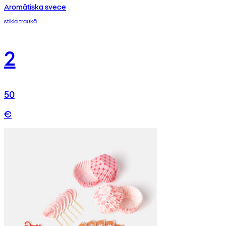
Aromātiska svece
stikla traukā
2
50
€