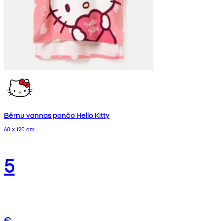
Bērnu vannas pončo Hello Kitty
60 x 120 cm
5
€