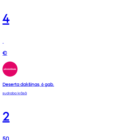
4
€
Deserta dakšiņas, 6 gab.
sudraba krāsā
2
50