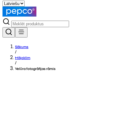
Sākums
/
Mājoklim
/
Velūra fotogrāfijas rāmis