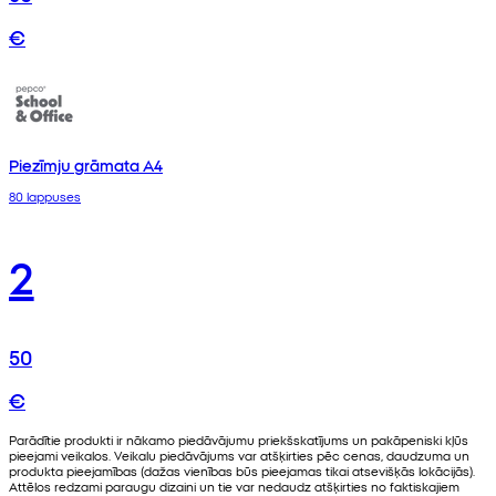
€
Piezīmju grāmata A4
80 lappuses
2
50
€
Parādītie produkti ir nākamo piedāvājumu priekšskatījums un pakāpeniski kļūs
pieejami veikalos. Veikalu piedāvājums var atšķirties pēc cenas, daudzuma un
produkta pieejamības (dažas vienības būs pieejamas tikai atsevišķās lokācijās).
Attēlos redzami paraugu dizaini un tie var nedaudz atšķirties no faktiskajiem