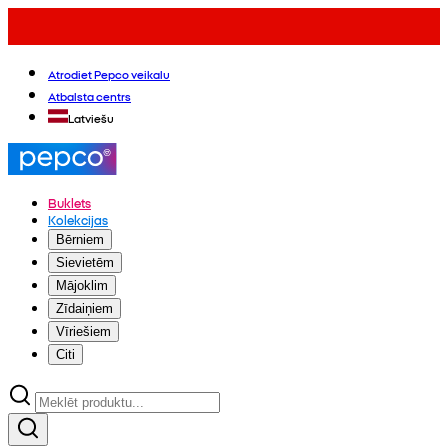
Atrodiet Pepco veikalu
Atbalsta centrs
Latviešu
Buklets
Kolekcijas
Bērniem
Sievietēm
Mājoklim
Zīdaiņiem
Vīriešiem
Citi