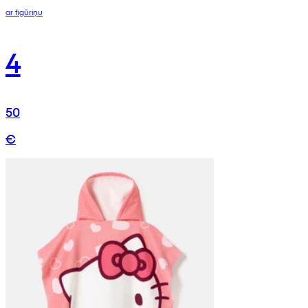
ar figūriņu
4
50
€