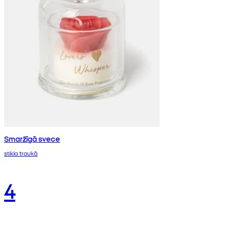
Smaržīgā svece
stikla traukā
4