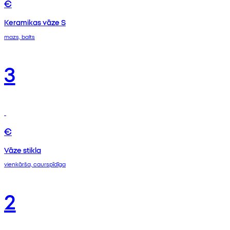
€
Keramikas vāze S
mazs, balts
3
€
Vāze stikla
vienkārša, caurspīdīga
2