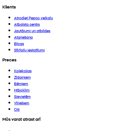
Klients
Atrodiet Pepco veikalu
Atbalsta centrs
Jautājumi un atbildes
Atgriešana
Blogs
Sīkfailu iestatījumi
Preces
Kolekcijas
Zīdaiņiem
Bērniem
Mājoklim
Sievietēm
Vīriešiem
Citi
Mūs varat atrast arī