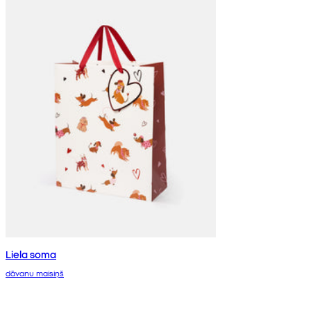
Liela soma
dāvanu maisiņš