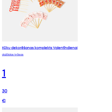
Kūku dekorēšanas komplekts Valentīndienai
dažādas krāsas
1
30
€