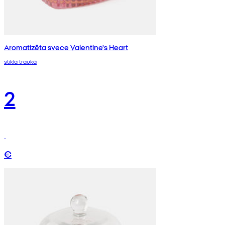
Aromatizēta svece Valentine's Heart
stikla traukā
2
€