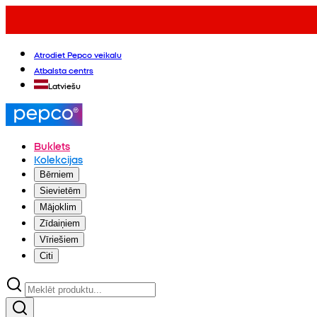
Atrodiet Pepco veikalu
Atbalsta centrs
Latviešu
Buklets
Kolekcijas
Bērniem
Sievietēm
Mājoklim
Zīdaiņiem
Vīriešiem
Citi