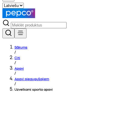
Sākums
/
Citi
/
Apavi
/
Apavi pieaugušajiem
/
Uzvelkami sporta apavi