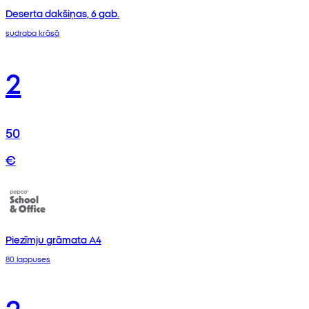
Deserta dakšiņas, 6 gab.
sudraba krāsā
2
50
€
Piezīmju grāmata A4
80 lappuses
2