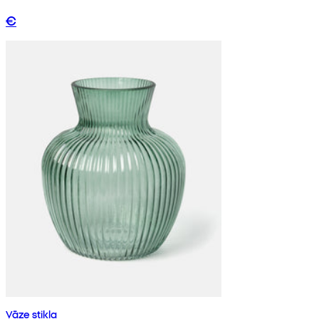
€
Vāze stikla