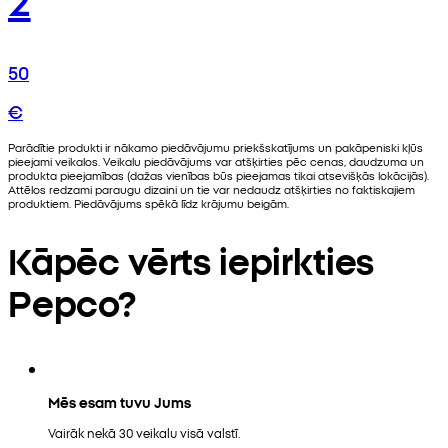
50
€
Parādītie produkti ir nākamo piedāvājumu priekšskatījums un pakāpeniski kļūs
pieejami veikalos. Veikalu piedāvājums var atšķirties pēc cenas, daudzuma un
produkta pieejamības (dažas vienības būs pieejamas tikai atsevišķās lokācijās).
Attēlos redzami paraugu dizaini un tie var nedaudz atšķirties no faktiskajiem
produktiem. Piedāvājums spēkā līdz krājumu beigām.
Kāpēc vērts iepirkties
Pepco?
Mēs esam tuvu Jums
Vairāk nekā 30 veikalu visā valstī.