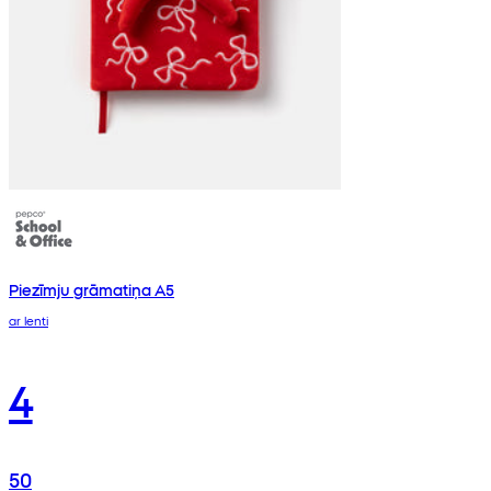
Piezīmju grāmatiņa A5
ar lenti
4
50