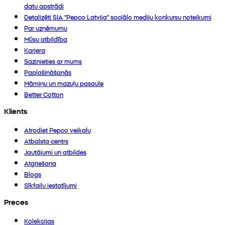
datu apstrādi
Detalizēti SIA “Pepco Latvija” sociālo mediju konkursu noteikumi
Par uzņēmumu
Mūsu atbildība
Karjera
Sazinieties ar mums
Paplašināšanās
Māmiņu un mazuļu pasaule
Better Cotton
Klients
Atrodiet Pepco veikalu
Atbalsta centrs
Jautājumi un atbildes
Atgriešana
Blogs
Sīkfailu iestatījumi
Preces
Kolekcijas