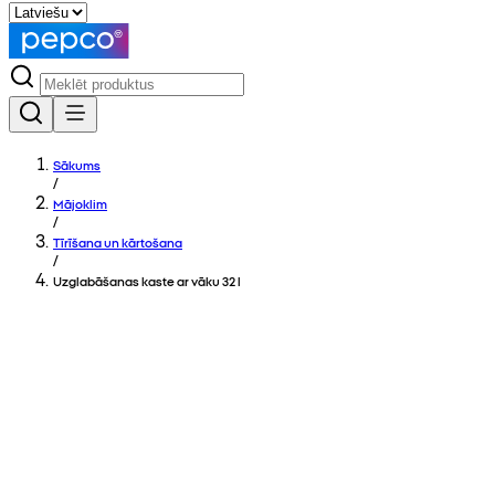
Sākums
/
Mājoklim
/
Tīrīšana un kārtošana
/
Uzglabāšanas kaste ar vāku 32 l