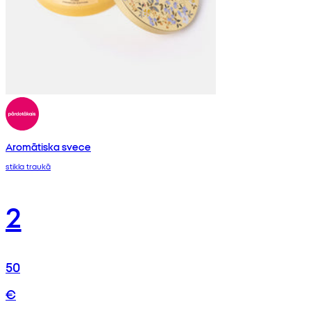
Aromātiska svece
stikla traukā
2
50
€