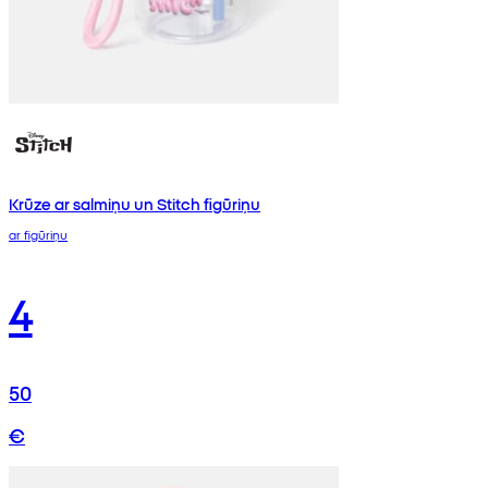
Krūze ar salmiņu un Stitch figūriņu
ar figūriņu
4
50
€