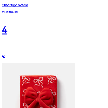
Smaržīgā svece
stikla traukā
4
€