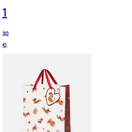
1
30
€