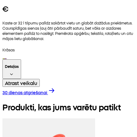
€
Kaste ar 32 l tilpumu palīdz sakārtot vietu un glabāt dažādus priekšmetus.
Caurspīdīgas sienas ļauj ātri pārbaudīt saturu, bet vāks ar aizdares
elementiem palīdz to noslēgt. Piemērota apģērbu, tekstila, rotaļlietu un citu
mājas lietu glabāšanai.
Krāsas
Detaļas
Atrast veikalu
30 dienas atgriešanai
Produkti, kas jums varētu patikt