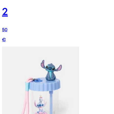
2
50
€