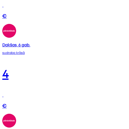
€
Dakšas, 6 gab.
sudraba krāsā
4
€