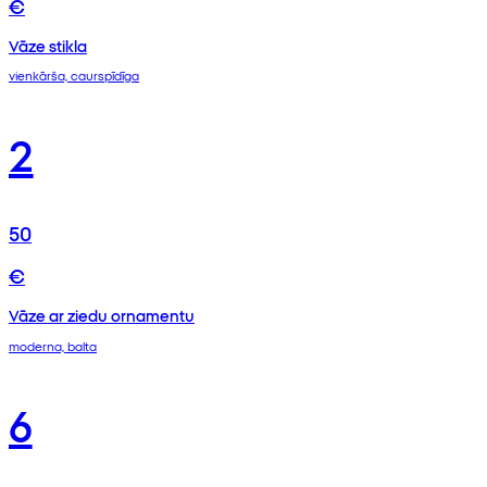
€
Vāze stikla
vienkārša, caurspīdīga
2
50
€
Vāze ar ziedu ornamentu
moderna, balta
6