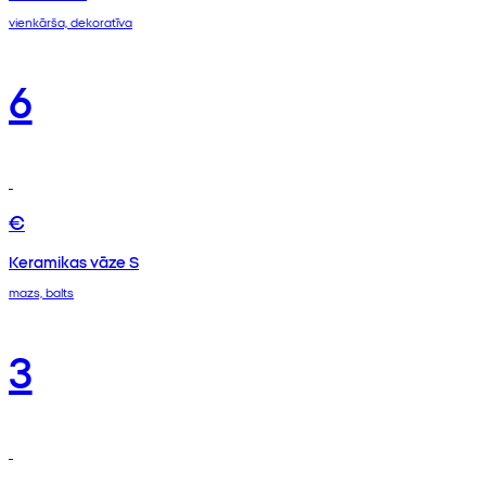
vienkārša, dekoratīva
6
€
Keramikas vāze S
mazs, balts
3