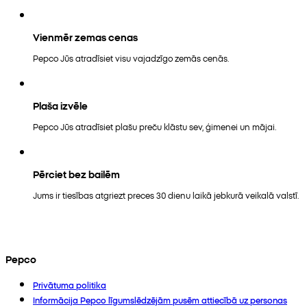
Vienmēr zemas cenas
Pepco Jūs atradīsiet visu vajadzīgo zemās cenās.
Plaša izvēle
Pepco Jūs atradīsiet plašu preču klāstu sev, ģimenei un mājai.
Pērciet bez bailēm
Jums ir tiesības atgriezt preces 30 dienu laikā jebkurā veikalā valstī.
Pepco
Privātuma politika
Informācija Pepco līgumslēdzējām pusēm attiecībā uz personas