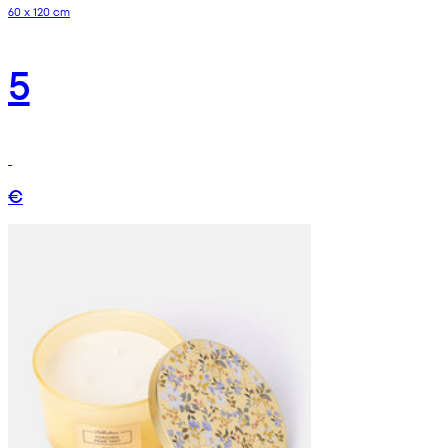
60 x 120 cm
5
€