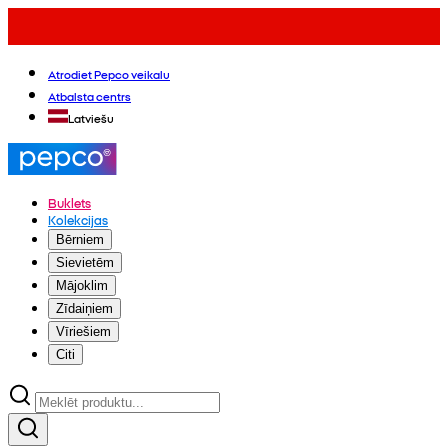
Atrodiet Pepco veikalu
Atbalsta centrs
Latviešu
Buklets
Kolekcijas
Bērniem
Sievietēm
Mājoklim
Zīdaiņiem
Vīriešiem
Citi