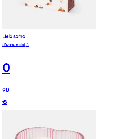
Liela soma
dāvanu maisiņš
0
90
€