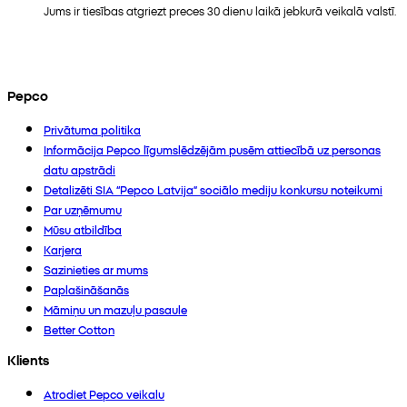
Jums ir tiesības atgriezt preces 30 dienu laikā jebkurā veikalā valstī.
Pepco
Privātuma politika
Informācija Pepco līgumslēdzējām pusēm attiecībā uz personas
datu apstrādi
Detalizēti SIA “Pepco Latvija” sociālo mediju konkursu noteikumi
Par uzņēmumu
Mūsu atbildība
Karjera
Sazinieties ar mums
Paplašināšanās
Māmiņu un mazuļu pasaule
Better Cotton
Klients
Atrodiet Pepco veikalu