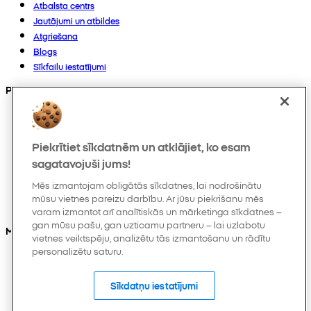
Atbalsta centrs
Jautājumi un atbildes
Atgriešana
Blogs
Sīkfailu iestatījumi
Preces
Kolekcijas
Zīdaiņiem
Piekrītiet sīkdatnēm un atklājiet, ko esam
Bērniem
Mājoklim
sagatavojuši jums!
Sievietēm
Mēs izmantojam obligātās sīkdatnes, lai nodrošinātu
Vīriešiem
mūsu vietnes pareizu darbību. Ar jūsu piekrišanu mēs
Citi
varam izmantot arī analītiskās un mārketinga sīkdatnes –
gan mūsu pašu, gan uzticamu partneru – lai uzlabotu
Mūs varat atrast arī
vietnes veiktspēju, analizētu tās izmantošanu un rādītu
personalizētu saturu.
Sīkdatņu iestatījumi