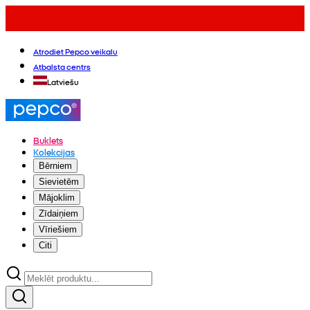
Atrodiet Pepco veikalu
Atbalsta centrs
Latviešu
Buklets
Kolekcijas
Bērniem
Sievietēm
Mājoklim
Zīdaiņiem
Vīriešiem
Citi