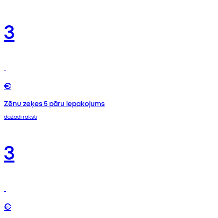
3
€
Zēnu zeķes 5 pāru iepakojums
dažādi raksti
3
€