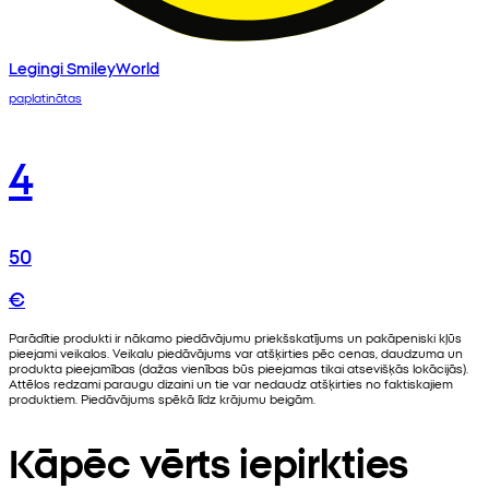
Legingi SmileyWorld
paplatinātas
4
50
€
Parādītie produkti ir nākamo piedāvājumu priekšskatījums un pakāpeniski kļūs
pieejami veikalos. Veikalu piedāvājums var atšķirties pēc cenas, daudzuma un
produkta pieejamības (dažas vienības būs pieejamas tikai atsevišķās lokācijās).
Attēlos redzami paraugu dizaini un tie var nedaudz atšķirties no faktiskajiem
produktiem. Piedāvājums spēkā līdz krājumu beigām.
Kāpēc vērts iepirkties