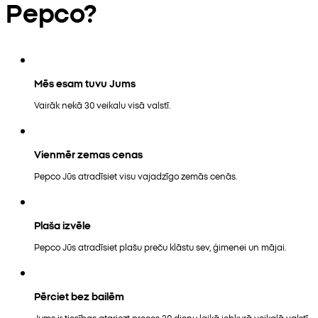
Pepco?
Mēs esam tuvu Jums
Vairāk nekā 30 veikalu visā valstī.
Vienmēr zemas cenas
Pepco Jūs atradīsiet visu vajadzīgo zemās cenās.
Plaša izvēle
Pepco Jūs atradīsiet plašu preču klāstu sev, ģimenei un mājai.
Pērciet bez bailēm
Jums ir tiesības atgriezt preces 30 dienu laikā jebkurā veikalā valstī.