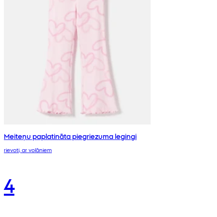
Meiteņu paplatināta piegriezuma legingi
rievoti, ar volāniem
4