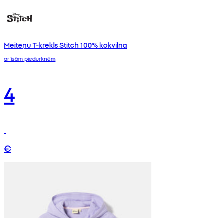
Meiteņu T-krekls Stitch 100% kokvilna
ar īsām piedurknēm
4
€