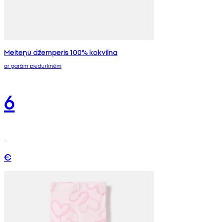
Meiteņu džemperis 100% kokvilna
ar garām piedurknēm
6
€