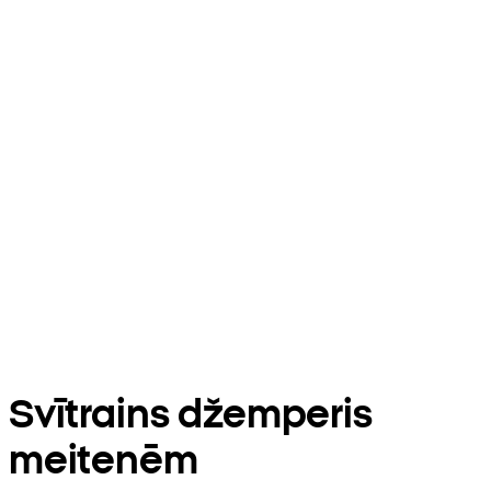
Svītrains džemperis
meitenēm