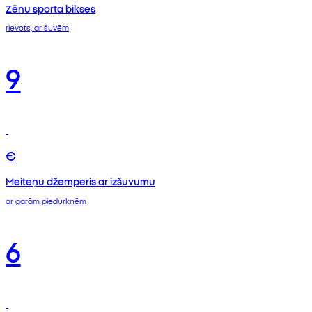
Zēnu sporta bikses
rievots, ar šuvēm
9
€
Meiteņu džemperis ar izšuvumu
ar garām piedurknēm
6