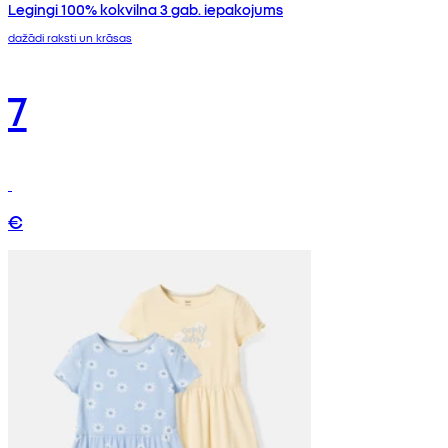
Legingi 100% kokvilna 3 gab. iepakojums
dažādi raksti un krāsas
7
€