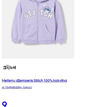
Meiteņu džemperis Stitch 100% kokvilna
ar rāvējslēdzēju, kapuci
9