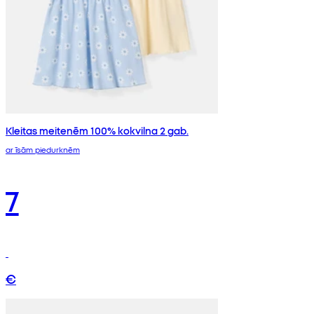
Kleitas meitenēm 100% kokvilna 2 gab.
ar īsām piedurknēm
7
€