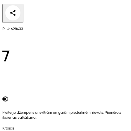
PLU: 628433
7
€
Meiteņu džemperis ar svītrām un garām piedurknēm, rievots. Piemērots
ikdienas valkāšanai.
Krāsas