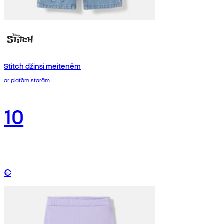
Stitch džinsi meitenēm
ar platām starām
10
€