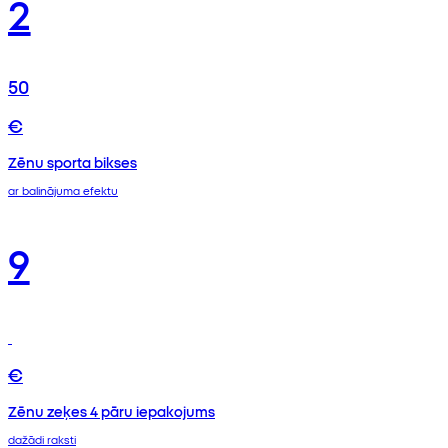
2
50
€
Zēnu sporta bikses
ar balinājuma efektu
9
€
Zēnu zeķes 4 pāru iepakojums
dažādi raksti