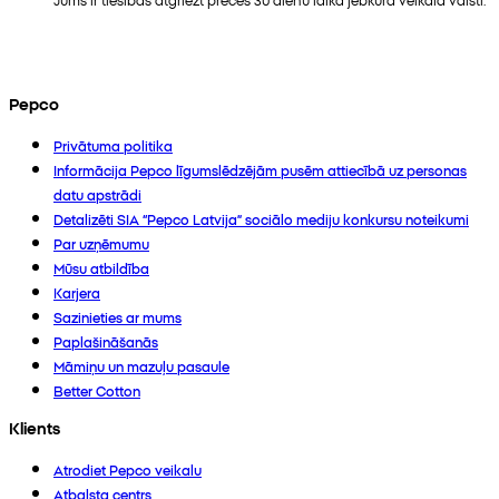
Pepco
Privātuma politika
Informācija Pepco līgumslēdzējām pusēm attiecībā uz personas
datu apstrādi
Detalizēti SIA “Pepco Latvija” sociālo mediju konkursu noteikumi
Par uzņēmumu
Mūsu atbildība
Karjera
Sazinieties ar mums
Paplašināšanās
Māmiņu un mazuļu pasaule
Better Cotton
Klients
Atrodiet Pepco veikalu
Atbalsta centrs