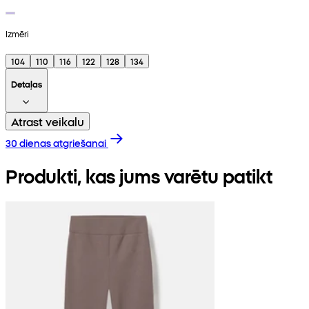
Izmēri
104
110
116
122
128
134
Detaļas
Atrast veikalu
30 dienas atgriešanai
Produkti, kas jums varētu patikt