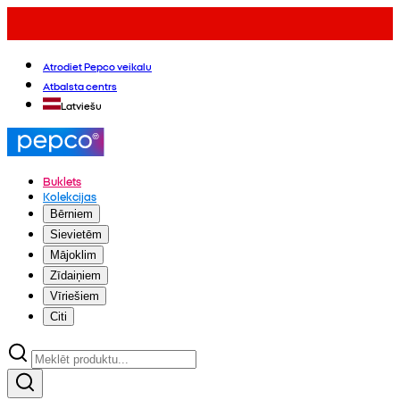
Atrodiet Pepco veikalu
Atbalsta centrs
Latviešu
Buklets
Kolekcijas
Bērniem
Sievietēm
Mājoklim
Zīdaiņiem
Vīriešiem
Citi