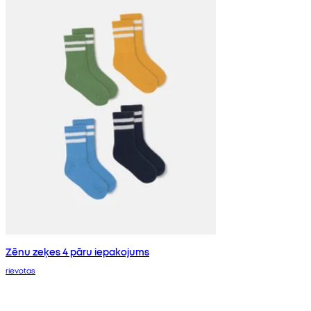
Zēnu zeķes 4 pāru iepakojums
rievotas