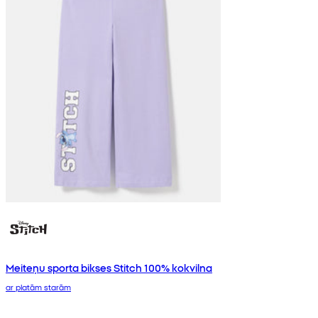
Meiteņu sporta bikses Stitch 100% kokvilna
ar platām starām