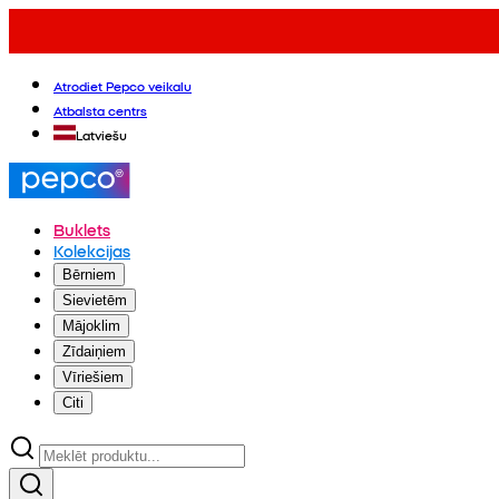
Atrodiet Pepco veikalu
Atbalsta centrs
Latviešu
Buklets
Kolekcijas
Bērniem
Sievietēm
Mājoklim
Zīdaiņiem
Vīriešiem
Citi