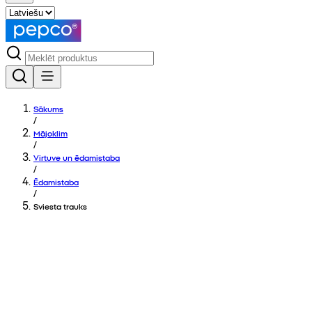
Sākums
/
Mājoklim
/
Virtuve un ēdamistaba
/
Ēdamistaba
/
Sviesta trauks