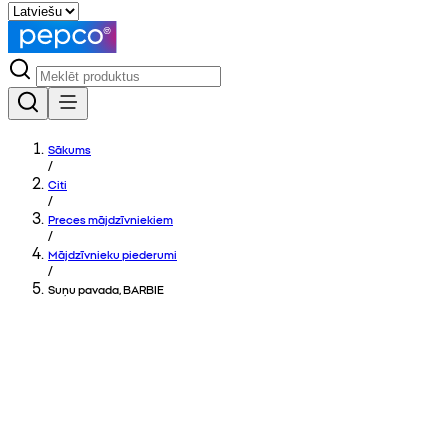
Sākums
/
Citi
/
Preces mājdzīvniekiem
/
Mājdzīvnieku piederumi
/
Suņu pavada, BARBIE