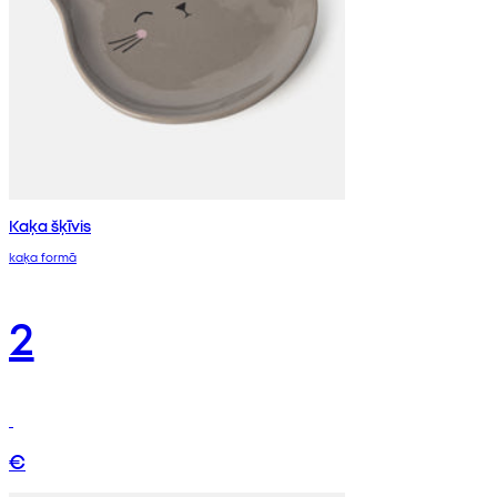
Kaķa šķīvis
kaķa formā
2
€