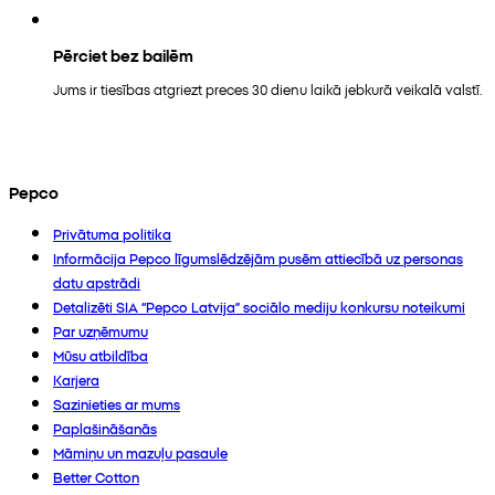
Pērciet bez bailēm
Jums ir tiesības atgriezt preces 30 dienu laikā jebkurā veikalā valstī.
Pepco
Privātuma politika
Informācija Pepco līgumslēdzējām pusēm attiecībā uz personas
datu apstrādi
Detalizēti SIA “Pepco Latvija” sociālo mediju konkursu noteikumi
Par uzņēmumu
Mūsu atbildība
Karjera
Sazinieties ar mums
Paplašināšanās
Māmiņu un mazuļu pasaule
Better Cotton