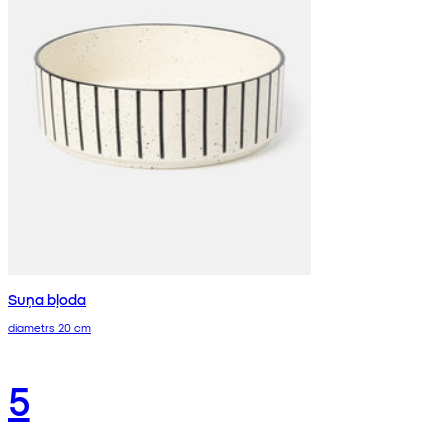
Suņa bļoda
diametrs 20 cm
5