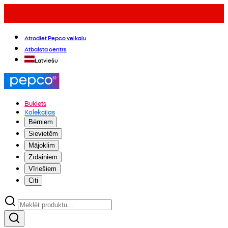
Atrodiet Pepco veikalu
Atbalsta centrs
Latviešu
Buklets
Kolekcijas
Bērniem
Sievietēm
Mājoklim
Zīdaiņiem
Vīriešiem
Citi