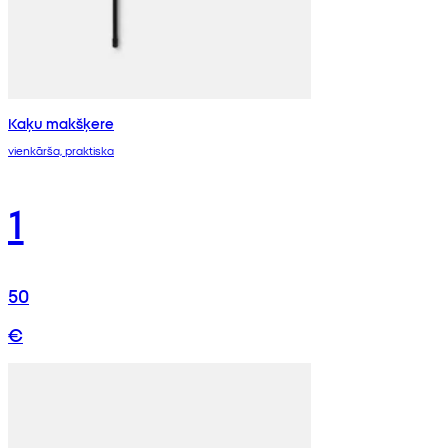
Kaķu makšķere
vienkārša, praktiska
1
50
€