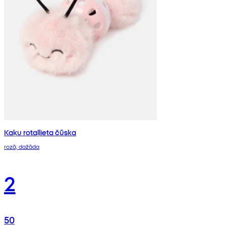
Kaķu rotaļlieta čūska
rozā, dažāda
2
50