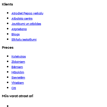
Klients
Atrodiet Pepco veikalu
Atbalsta centrs
Jautājumi un atbildes
Atgriešana
Blogs
Sīkfailu iestatījumi
Preces
Kolekcijas
Zīdaiņiem
Bērniem
Mājoklim
Sievietēm
Vīriešiem
Citi
Mūs varat atrast arī