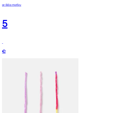
ar lāča motīvu
5
€