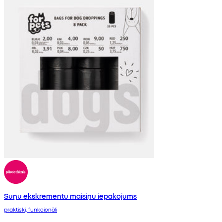
Suņu ekskrementu maisiņu iepakojums
praktiski, funkcionāli