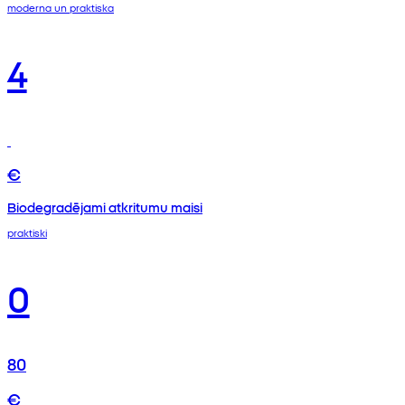
moderna un praktiska
4
€
Biodegradējami atkritumu maisi
praktiski
0
80
€