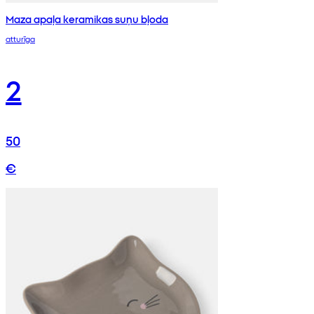
Maza apaļa keramikas suņu bļoda
atturīga
2
50
€