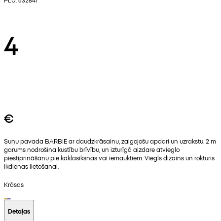
4
€
Suņu pavada BARBIE ar daudzkrāsainu, zaigojošu apdari un uzrakstu. 2 m
garums nodrošina kustību brīvību, un izturīgā aizdare atvieglo
piestiprināšanu pie kaklasiksnas vai iemauktiem. Viegls dizains un rokturis
ikdienas lietošanai.
Krāsas
Detaļas