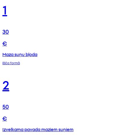
1
30
€
Maza suņu bļoda
lāča formā
2
50
€
Izvelkama pavada maziem suņiem