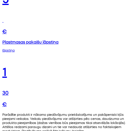
€
Plastmasas pakaišu lāpstiņa
lāpstiņa
1
30
€
Parādītie produkti ir nākamo piedāvājumu priekšskatījums un pakāpeniski kļūs
pieejami veikalos. Veikalu piedāvājums var atšķirties pēc cenas, daudzuma un
produkta pieejamības (dažas vienības būs pieejamas tikai atsevišķās lokācijās).
Attēlos redzami paraugu dizaini un tie var nedaudz atšķirties no faktiskajiem
produktiem. Piedāvājums spēkā līdz krājumu beigām.