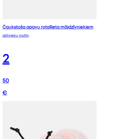
Čaukstoša apavu rotaļlieta mājdzīvniekiem
dzīvnieku motīvi,
2
50
€