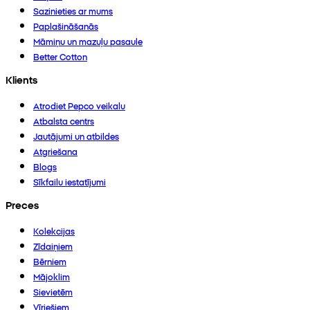
Sazinieties ar mums
Paplašināšanās
Māmiņu un mazuļu pasaule
Better Cotton
Klients
Atrodiet Pepco veikalu
Atbalsta centrs
Jautājumi un atbildes
Atgriešana
Blogs
Sīkfailu iestatījumi
Preces
Kolekcijas
Zīdaiņiem
Bērniem
Mājoklim
Sievietēm
Vīriešiem