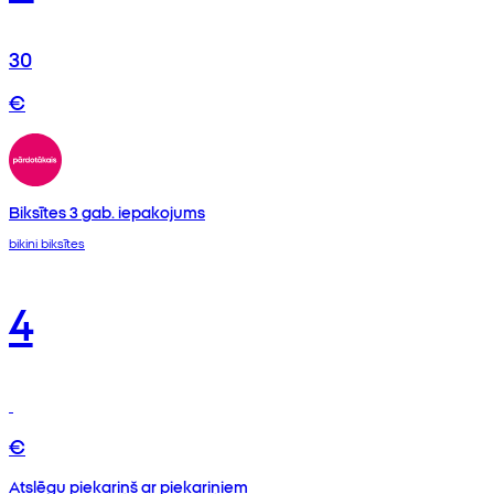
30
€
Biksītes 3 gab. iepakojums
bikini biksītes
4
€
Atslēgu piekariņš ar piekariņiem