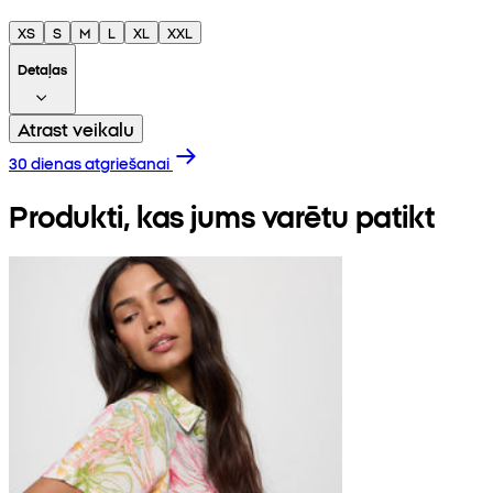
XS
S
M
L
XL
XXL
Detaļas
Atrast veikalu
30 dienas atgriešanai
Produkti, kas jums varētu patikt