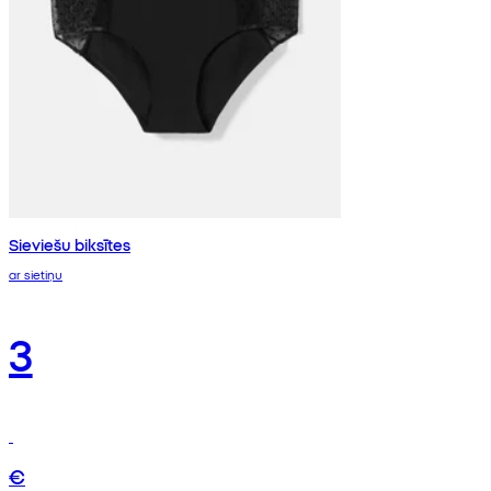
Sieviešu biksītes
ar sietiņu
3
€