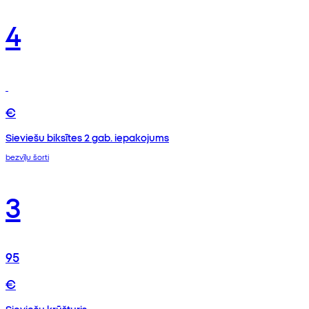
4
€
Sieviešu biksītes 2 gab. iepakojums
bezvīļu šorti
3
95
€
Sieviešu krūšturis