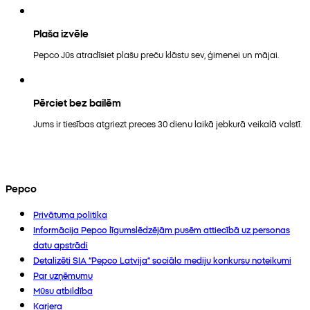
Plaša izvēle
Pepco Jūs atradīsiet plašu preču klāstu sev, ģimenei un mājai.
Pērciet bez bailēm
Jums ir tiesības atgriezt preces 30 dienu laikā jebkurā veikalā valstī.
Pepco
Privātuma politika
Informācija Pepco līgumslēdzējām pusēm attiecībā uz personas
datu apstrādi
Detalizēti SIA “Pepco Latvija” sociālo mediju konkursu noteikumi
Par uzņēmumu
Mūsu atbildība
Karjera