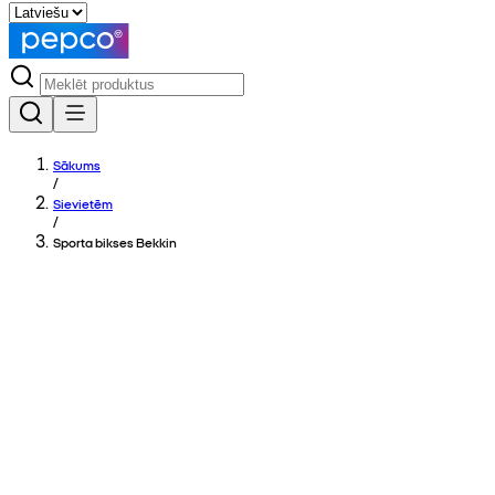
Sākums
/
Sievietēm
/
Sporta bikses Bekkin