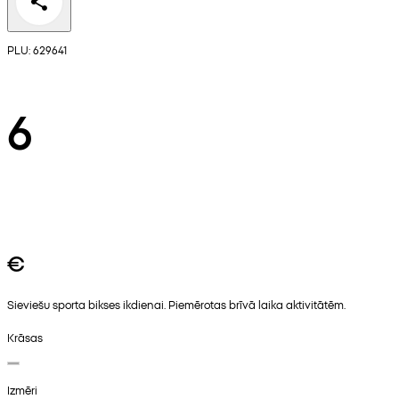
PLU: 629641
6
€
Sieviešu sporta bikses ikdienai. Piemērotas brīvā laika aktivitātēm.
Krāsas
Izmēri