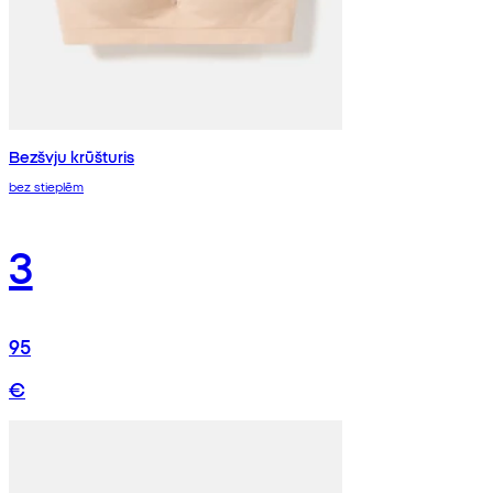
Bezšvju krūšturis
bez stieplēm
3
95
€