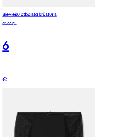
Sieviešu atbalsta krūšturis
ar lociņu
6
€