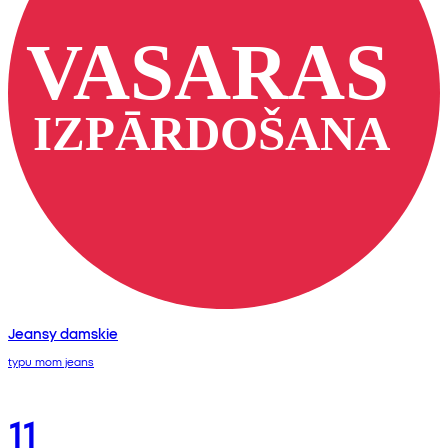
Jeansy damskie
typu mom jeans
11