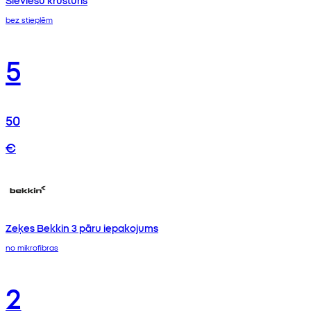
bez stieplēm
5
50
€
Zeķes Bekkin 3 pāru iepakojums
no mikrofibras
2