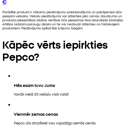
€
Parādītie produkti ir nākamo piedāvājumu priekšskatījums un pakāpeniski kļūs
pieejami veikalos. Veikalu piedāvājums var atšķirties pēc cenas, daudzuma un
produkta pieejamības (dažas vienības būs pieejamas tikai atsevišķās lokācijās).
Attēlos redzami paraugu dizaini un tie var nedaudz atšķirties no faktiskajiem
produktiem. Piedāvājums spēkā līdz krājumu beigām.
Kāpēc vērts iepirkties
Pepco?
Mēs esam tuvu Jums
Vairāk nekā 30 veikalu visā valstī.
Vienmēr zemas cenas
Pepco Jūs atradīsiet visu vajadzīgo zemās cenās.