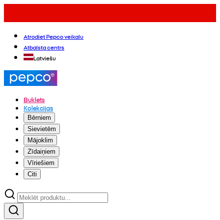
Atrodiet Pepco veikalu
Atbalsta centrs
Latviešu
Buklets
Kolekcijas
Bērniem
Sievietēm
Mājoklim
Zīdaiņiem
Vīriešiem
Citi