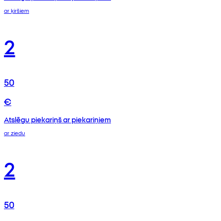
ar ķiršiem
2
50
€
Atslēgu piekariņš ar piekariņiem
ar ziedu
2
50