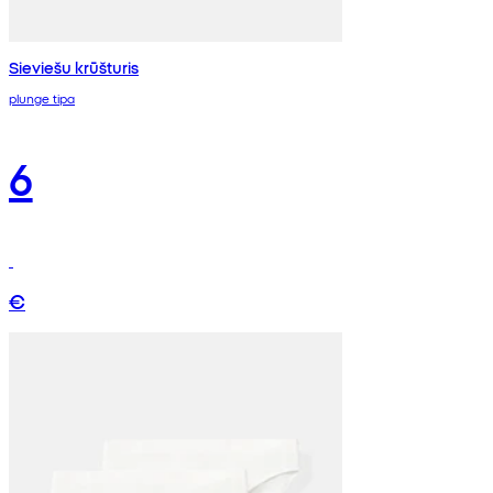
Sieviešu krūšturis
plunge tipa
6
€