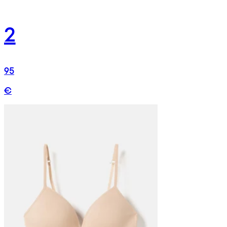
2
95
€