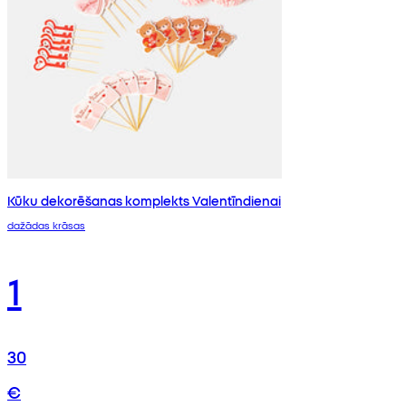
Kūku dekorēšanas komplekts Valentīndienai
dažādas krāsas
1
30
€