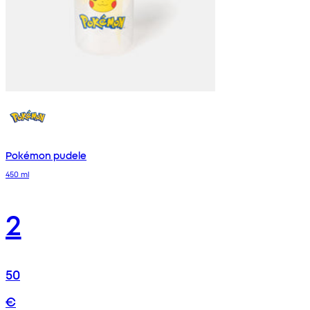
Pokémon pudele
450 ml
2
50
€