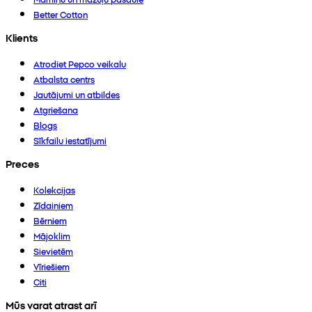
Better Cotton
Klients
Atrodiet Pepco veikalu
Atbalsta centrs
Jautājumi un atbildes
Atgriešana
Blogs
Sīkfailu iestatījumi
Preces
Kolekcijas
Zīdaiņiem
Bērniem
Mājoklim
Sievietēm
Vīriešiem
Citi
Mūs varat atrast arī