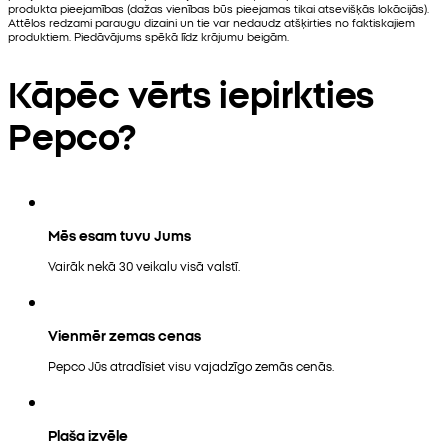
produkta pieejamības (dažas vienības būs pieejamas tikai atsevišķās lokācijās).
Attēlos redzami paraugu dizaini un tie var nedaudz atšķirties no faktiskajiem
produktiem. Piedāvājums spēkā līdz krājumu beigām.
Kāpēc vērts iepirkties
Pepco?
Mēs esam tuvu Jums
Vairāk nekā 30 veikalu visā valstī.
Vienmēr zemas cenas
Pepco Jūs atradīsiet visu vajadzīgo zemās cenās.
Plaša izvēle