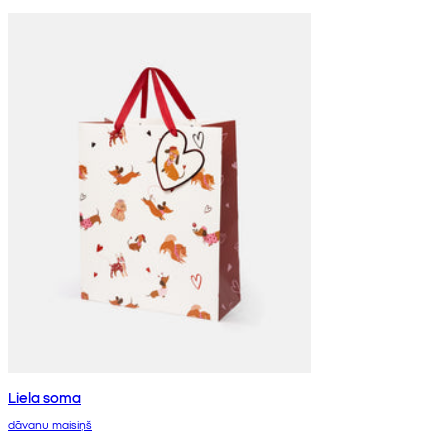
Liela soma
dāvanu maisiņš