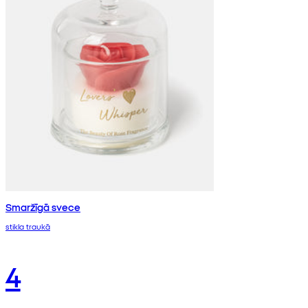
Smaržīgā svece
stikla traukā
4