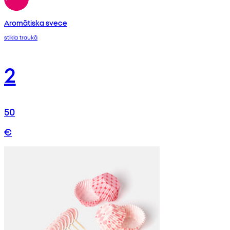
Aromātiska svece
stikla traukā
2
50
€