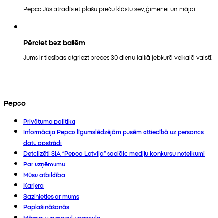
Pepco Jūs atradīsiet plašu preču klāstu sev, ģimenei un mājai.
Pērciet bez bailēm
Jums ir tiesības atgriezt preces 30 dienu laikā jebkurā veikalā valstī.
Pepco
Privātuma politika
Informācija Pepco līgumslēdzējām pusēm attiecībā uz personas
datu apstrādi
Detalizēti SIA “Pepco Latvija” sociālo mediju konkursu noteikumi
Par uzņēmumu
Mūsu atbildība
Karjera
Sazinieties ar mums
Paplašināšanās
Māmiņu un mazuļu pasaule