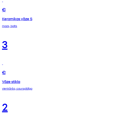
€
Keramikas vāze S
mazs, balts
3
€
Vāze stikla
vienkārša, caurspīdīga
2