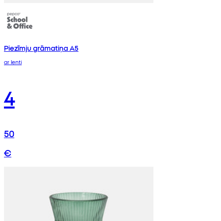
Piezīmju grāmatiņa A5
ar lenti
4
50
€