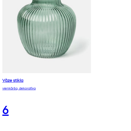
Vāze stikla
vienkārša, dekoratīva
6