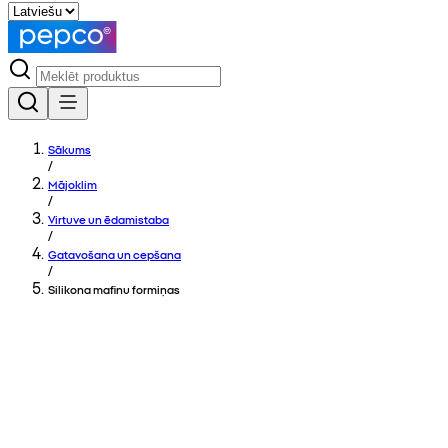
Sākums
/
Mājoklim
/
Virtuve un ēdamistaba
/
Gatavošana un cepšana
/
Silikona mafinu formiņas