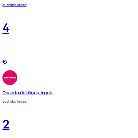
sudraba krāsā
4
€
Deserta dakšiņas, 6 gab.
sudraba krāsā
2