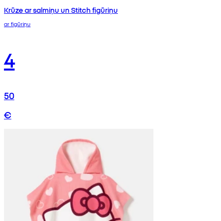
Krūze ar salmiņu un Stitch figūriņu
ar figūriņu
4
50
€