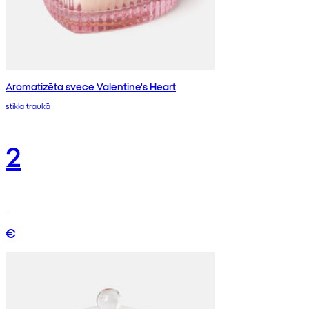
Aromatizēta svece Valentine's Heart
stikla traukā
2
€