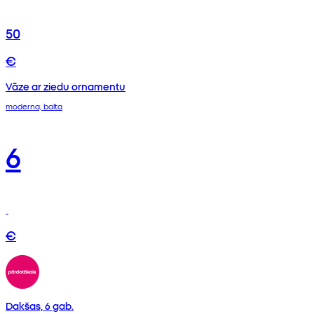
50
€
Vāze ar ziedu ornamentu
moderna, balta
6
€
Dakšas, 6 gab.