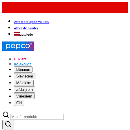
Atrodiet Pepco veikalu
Atbalsta centrs
Latviešu
Buklets
Kolekcijas
Bērniem
Sievietēm
Mājoklim
Zīdaiņiem
Vīriešiem
Citi