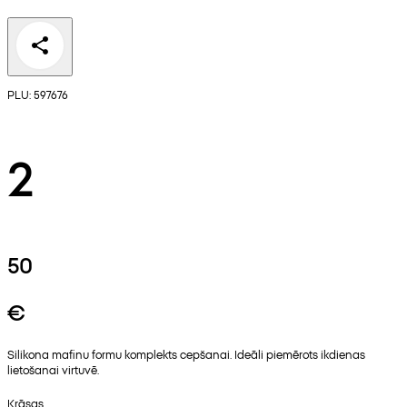
PLU: 597676
2
50
€
Silikona mafinu formu komplekts cepšanai. Ideāli piemērots ikdienas
lietošanai virtuvē.
Krāsas