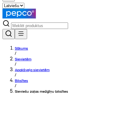
Sākums
/
Sievietēm
/
Apakšveļa sievietēm
/
Biksītes
/
Sieviešu zaļas mežģīņu biksītes