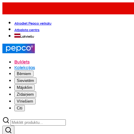
Atrodiet Pepco veikalu
Atbalsta centrs
Latviešu
Buklets
Kolekcijas
Bērniem
Sievietēm
Mājoklim
Zīdaiņiem
Vīriešiem
Citi