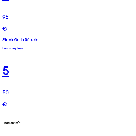
95
€
Sieviešu krūšturis
bez stieplēm
5
50
€