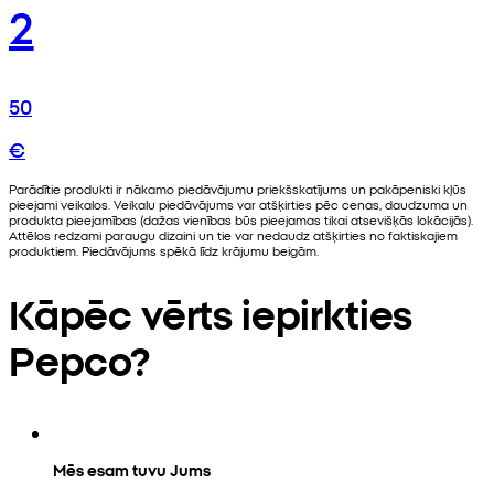
2
50
€
Parādītie produkti ir nākamo piedāvājumu priekšskatījums un pakāpeniski kļūs
pieejami veikalos. Veikalu piedāvājums var atšķirties pēc cenas, daudzuma un
produkta pieejamības (dažas vienības būs pieejamas tikai atsevišķās lokācijās).
Attēlos redzami paraugu dizaini un tie var nedaudz atšķirties no faktiskajiem
produktiem. Piedāvājums spēkā līdz krājumu beigām.
Kāpēc vērts iepirkties
Pepco?
Mēs esam tuvu Jums