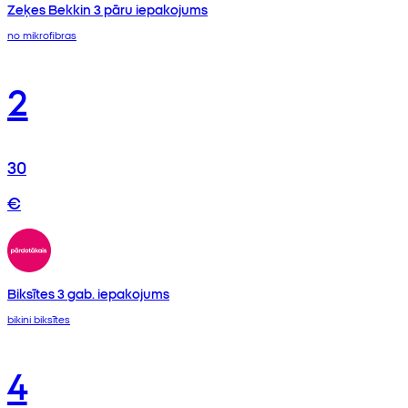
Zeķes Bekkin 3 pāru iepakojums
no mikrofibras
2
30
€
Biksītes 3 gab. iepakojums
bikini biksītes
4