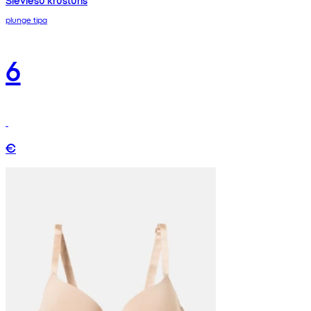
Sieviešu krūšturis
plunge tipa
6
€