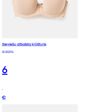
Sieviešu atbalsta krūšturis
ar lociņu
6
€