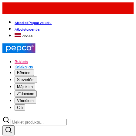
Atrodiet Pepco veikalu
Atbalsta centrs
Latviešu
Buklets
Kolekcijas
Bērniem
Sievietēm
Mājoklim
Zīdaiņiem
Vīriešiem
Citi