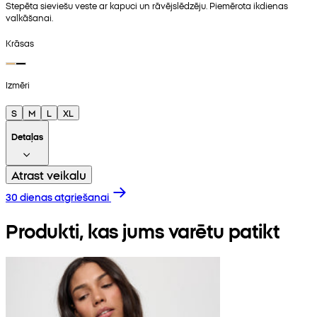
Stepēta sieviešu veste ar kapuci un rāvējslēdzēju. Piemērota ikdienas
valkāšanai.
Krāsas
Izmēri
S
M
L
XL
Detaļas
Atrast veikalu
30 dienas atgriešanai
Produkti, kas jums varētu patikt