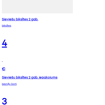
Sieviešu biksītes 2 gab.
biksītes
4
€
Sieviešu biksītes 2 gab. iepakojums
bezvīļu šorti
3