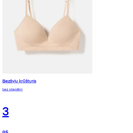
Bezšvju krūšturis
bez stieplēm
3
95