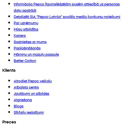
Informācija Pepco līgumslēdzējām pusēm attiecībā uz personas
datu apstrādi
Detalizēti SIA “Pepco Latvija” sociālo mediju konkursu noteikumi
Par uzņēmumu
Mūsu atbildība
Karjera
Sazinieties ar mums
Paplašināšanās
Māmiņu un mazuļu pasaule
Better Cotton
Klients
Atrodiet Pepco veikalu
Atbalsta centrs
Jautājumi un atbildes
Atgriešana
Blogs
Sīkfailu iestatījumi
Preces