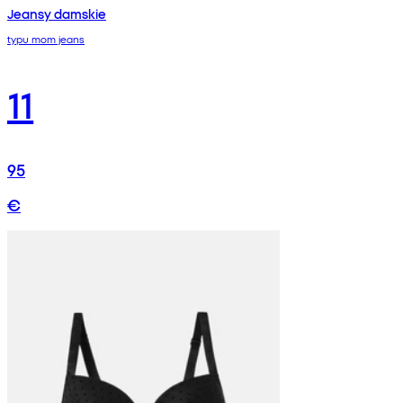
Jeansy damskie
typu mom jeans
11
95
€