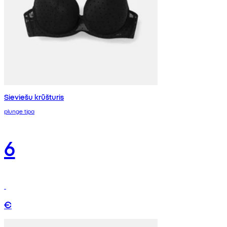
Sieviešu krūšturis
plunge tipa
6
€