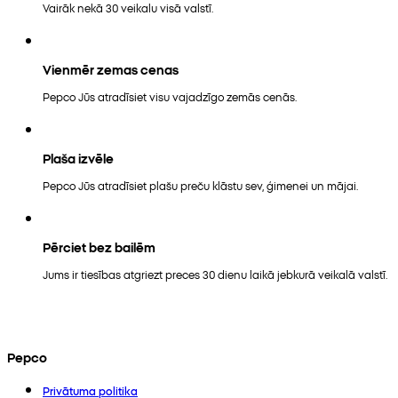
Vairāk nekā 30 veikalu visā valstī.
Vienmēr zemas cenas
Pepco Jūs atradīsiet visu vajadzīgo zemās cenās.
Plaša izvēle
Pepco Jūs atradīsiet plašu preču klāstu sev, ģimenei un mājai.
Pērciet bez bailēm
Jums ir tiesības atgriezt preces 30 dienu laikā jebkurā veikalā valstī.
Pepco
Privātuma politika