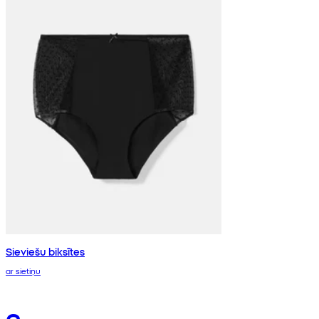
Sieviešu biksītes
ar sietiņu