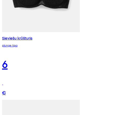
Sieviešu krūšturis
plunge tipa
6
€