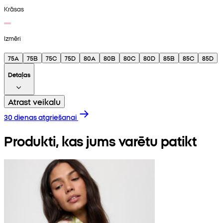
Krāsas
Izmēri
75A
75B
75C
75D
80A
80B
80C
80D
85B
85C
85D
Detaļas
Atrast veikalu
30 dienas atgriešanai
Produkti, kas jums varētu patikt