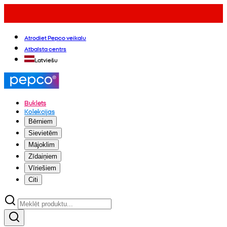
Atrodiet Pepco veikalu
Atbalsta centrs
Latviešu
Buklets
Kolekcijas
Bērniem
Sievietēm
Mājoklim
Zīdaiņiem
Vīriešiem
Citi