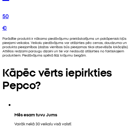
50
€
Parādītie produkti ir nākamo piedāvājumu priekšskatījums un pakāpeniski kļūs
pieejami veikalos. Veikalu piedāvājums var atšķirties pēc cenas, daudzuma un
produkta pieejamības (dažas vienības būs pieejamas tikai atsevišķās lokācijās).
Attēlos redzami paraugu dizaini un tie var nedaudz atšķirties no faktiskajiem
produktiem. Piedāvājums spēkā līdz krājumu beigām.
Kāpēc vērts iepirkties
Pepco?
Mēs esam tuvu Jums
Vairāk nekā 30 veikalu visā valstī.