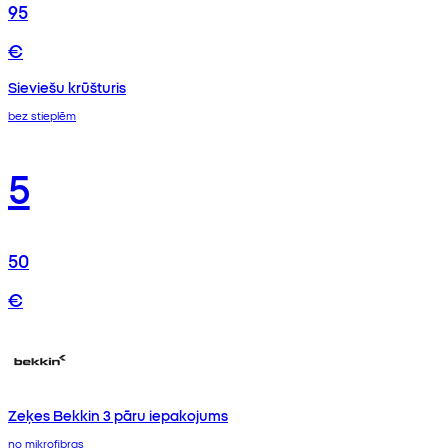
95
€
Sieviešu krūšturis
bez stieplēm
5
50
€
Zeķes Bekkin 3 pāru iepakojums
no mikrofibras