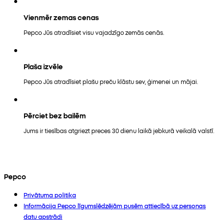
Vienmēr zemas cenas
Pepco Jūs atradīsiet visu vajadzīgo zemās cenās.
Plaša izvēle
Pepco Jūs atradīsiet plašu preču klāstu sev, ģimenei un mājai.
Pērciet bez bailēm
Jums ir tiesības atgriezt preces 30 dienu laikā jebkurā veikalā valstī.
Pepco
Privātuma politika
Informācija Pepco līgumslēdzējām pusēm attiecībā uz personas
datu apstrādi