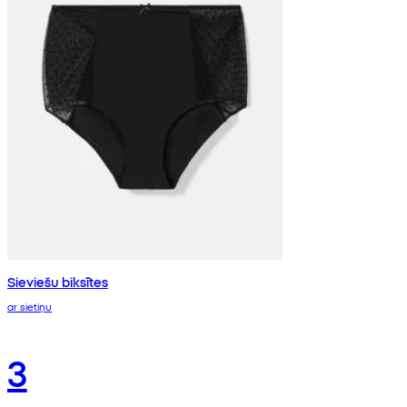
Sieviešu biksītes
ar sietiņu
3