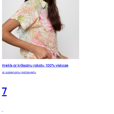
Krekls ar krāsainu rakstu, 100% viskoze
ar sasienamu jostasvietu
7