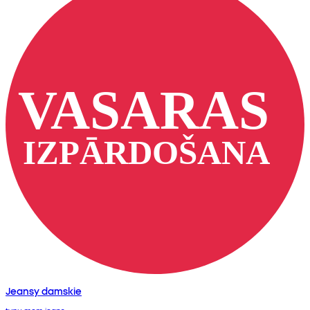
Jeansy damskie
typu mom jeans