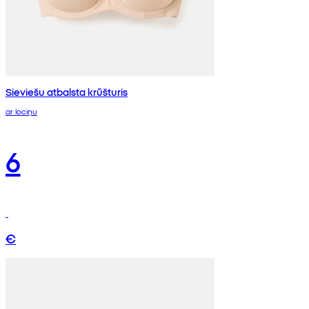
Sieviešu atbalsta krūšturis
ar lociņu
6
€