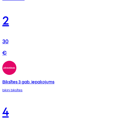
2
30
€
Biksītes 3 gab. iepakojums
bikini biksītes
4