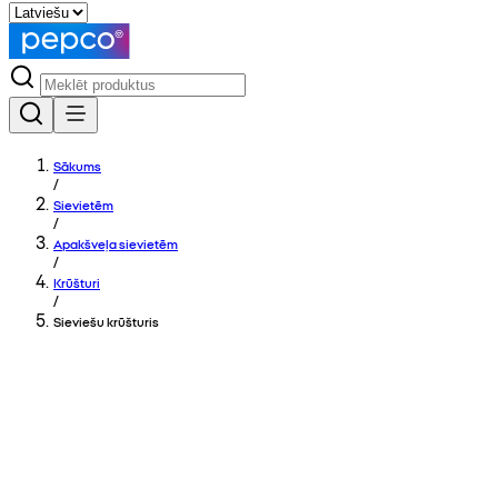
Sākums
/
Sievietēm
/
Apakšveļa sievietēm
/
Krūšturi
/
Sieviešu krūšturis