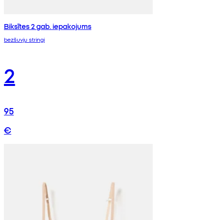
Biksītes 2 gab. iepakojums
bezšuvju stringi
2
95
€