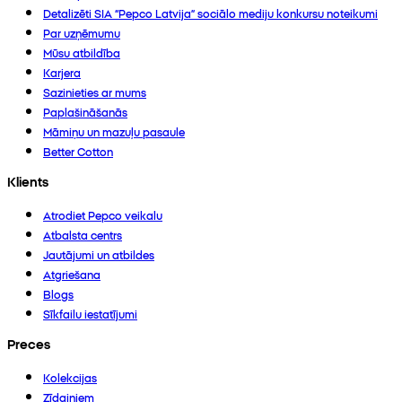
Detalizēti SIA “Pepco Latvija” sociālo mediju konkursu noteikumi
Par uzņēmumu
Mūsu atbildība
Karjera
Sazinieties ar mums
Paplašināšanās
Māmiņu un mazuļu pasaule
Better Cotton
Klients
Atrodiet Pepco veikalu
Atbalsta centrs
Jautājumi un atbildes
Atgriešana
Blogs
Sīkfailu iestatījumi
Preces
Kolekcijas
Zīdaiņiem