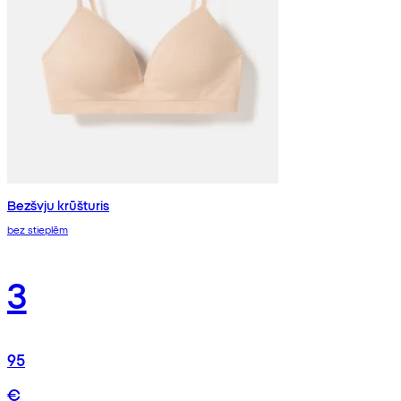
Bezšvju krūšturis
bez stieplēm
3
95
€