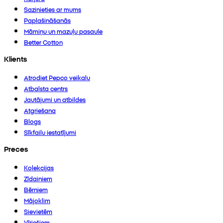
Sazinieties ar mums
Paplašināšanās
Māmiņu un mazuļu pasaule
Better Cotton
Klients
Atrodiet Pepco veikalu
Atbalsta centrs
Jautājumi un atbildes
Atgriešana
Blogs
Sīkfailu iestatījumi
Preces
Kolekcijas
Zīdaiņiem
Bērniem
Mājoklim
Sievietēm
Vīriešiem