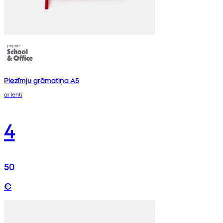
Piezīmju grāmatiņa A5
ar lenti
4
50
€