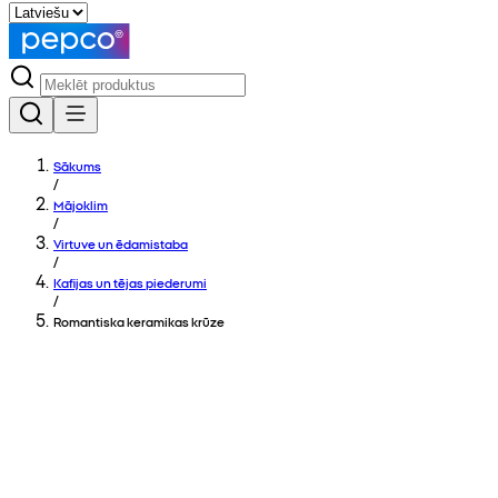
Sākums
/
Mājoklim
/
Virtuve un ēdamistaba
/
Kafijas un tējas piederumi
/
Romantiska keramikas krūze