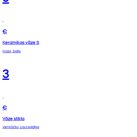
€
Keramikas vāze S
mazs, balts
3
€
Vāze stikla
vienkārša, caurspīdīga