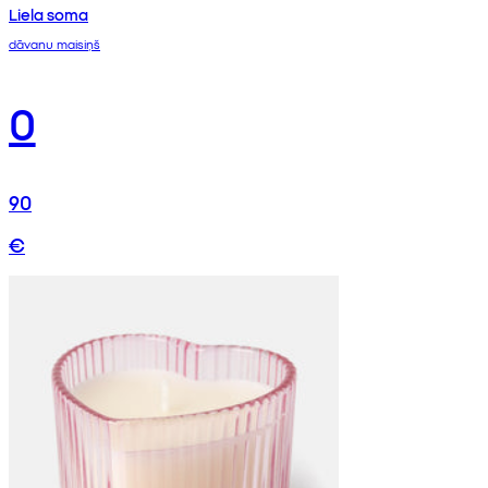
Liela soma
dāvanu maisiņš
0
90
€