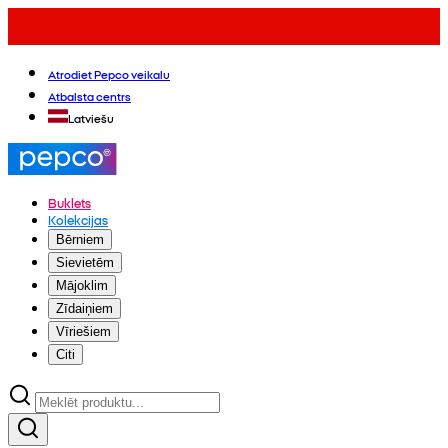
Atrodiet Pepco veikalu
Atbalsta centrs
Latviešu
Buklets
Kolekcijas
Bērniem
Sievietēm
Mājoklim
Zīdaiņiem
Vīriešiem
Citi