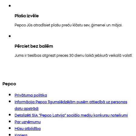
Plaša izvēle
Pepco Jūs atradīsiet plašu preču klāstu sev, ģimenei un mājai.
Pērciet bez bailēm
Jums ir tiesības atgriezt preces 30 dienu laikā jebkurā veikalā valstī.
Pepco
Privātuma politika
Informācija Pepco līgumslēdzējām pusēm attiecībā uz personas
datu apstrādi
Detalizēti SIA “Pepco Latvija” sociālo mediju konkursu noteikumi
Par uzņēmumu
Mūsu atbildība
Karjera