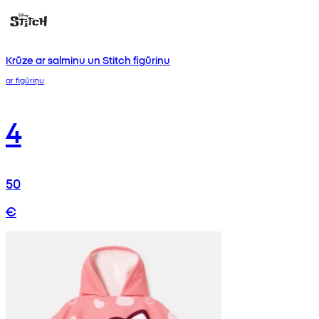
Krūze ar salmiņu un Stitch figūriņu
ar figūriņu
4
50
€