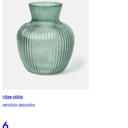
Vāze stikla
vienkārša, dekoratīva
6