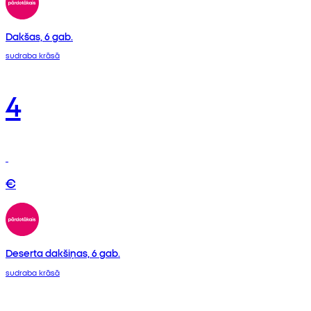
Dakšas, 6 gab.
sudraba krāsā
4
€
Deserta dakšiņas, 6 gab.
sudraba krāsā