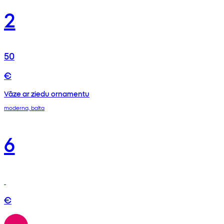
2
50
€
Vāze ar ziedu ornamentu
moderna, balta
6
€