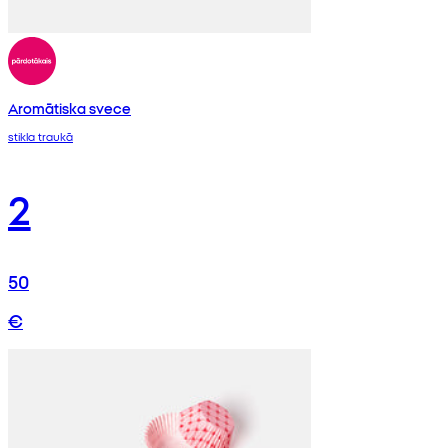
Aromātiska svece
stikla traukā
2
50
€