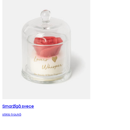
Smaržīgā svece
stikla traukā