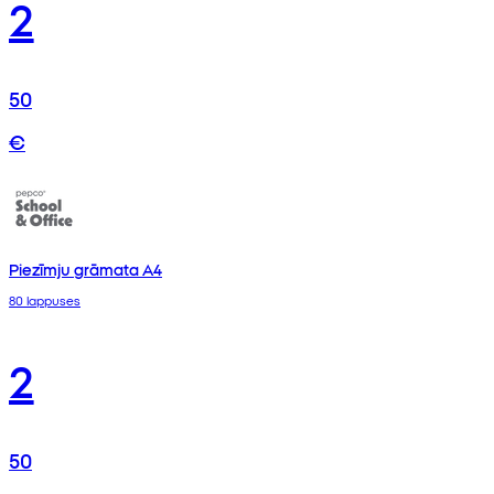
2
50
€
Piezīmju grāmata A4
80 lappuses
2
50