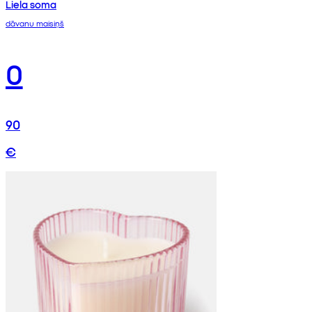
Liela soma
dāvanu maisiņš
0
90
€