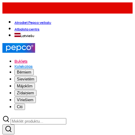
Atrodiet Pepco veikalu
Atbalsta centrs
Latviešu
Buklets
Kolekcijas
Bērniem
Sievietēm
Mājoklim
Zīdaiņiem
Vīriešiem
Citi