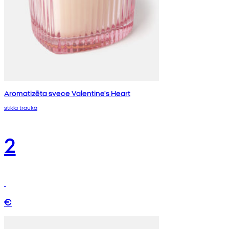
Aromatizēta svece Valentine's Heart
stikla traukā
2
€