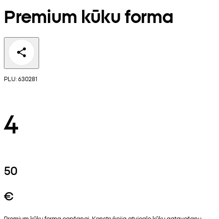
Premium kūku forma
PLU: 630281
4
50
€
Premium kūku forma cepšanai. Konstrukcija atvieglo kūku gatavošanu.