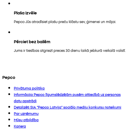
Plaša izvēle
Pepco Jūs atradīsiet plašu preču klāstu sev, ģimenei un mājai.
Pērciet bez bailēm
Jums ir tiesības atgriezt preces 30 dienu laikā jebkurā veikalā valstī.
Pepco
Privātuma politika
Informācija Pepco līgumslēdzējām pusēm attiecībā uz personas
datu apstrādi
Detalizēti SIA “Pepco Latvija” sociālo mediju konkursu noteikumi
Par uzņēmumu
Mūsu atbildība
Karjera