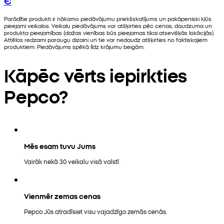
€
Parādītie produkti ir nākamo piedāvājumu priekšskatījums un pakāpeniski kļūs
pieejami veikalos. Veikalu piedāvājums var atšķirties pēc cenas, daudzuma un
produkta pieejamības (dažas vienības būs pieejamas tikai atsevišķās lokācijās).
Attēlos redzami paraugu dizaini un tie var nedaudz atšķirties no faktiskajiem
produktiem. Piedāvājums spēkā līdz krājumu beigām.
Kāpēc vērts iepirkties
Pepco?
Mēs esam tuvu Jums
Vairāk nekā 30 veikalu visā valstī.
Vienmēr zemas cenas
Pepco Jūs atradīsiet visu vajadzīgo zemās cenās.