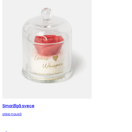
Smaržīgā svece
stikla traukā