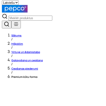
Sākums
/
Mājoklim
/
Virtuve un ēdamistaba
/
Gatavošana un cepšana
/
Cepšanas piederumi
/
Premium kūku forma