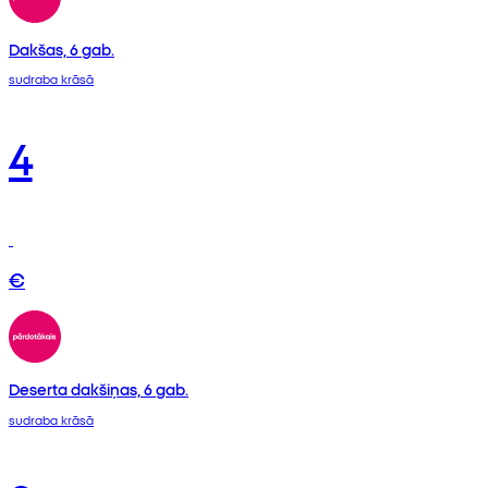
Dakšas, 6 gab.
sudraba krāsā
4
€
Deserta dakšiņas, 6 gab.
sudraba krāsā