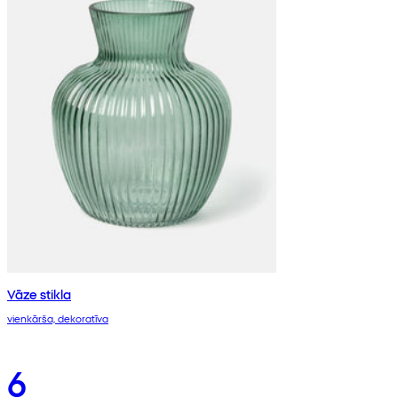
Vāze stikla
vienkārša, dekoratīva
6