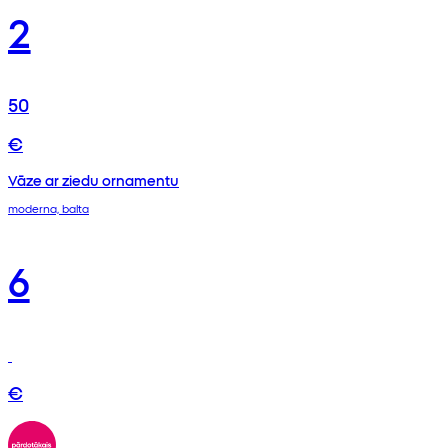
2
50
€
Vāze ar ziedu ornamentu
moderna, balta
6
€