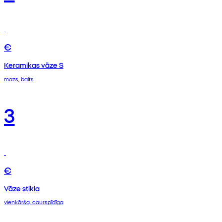
€
Keramikas vāze S
mazs, balts
3
€
Vāze stikla
vienkārša, caurspīdīga