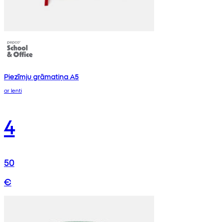
Piezīmju grāmatiņa A5
ar lenti
4
50
€