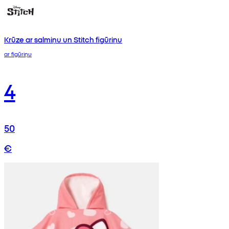
Krūze ar salmiņu un Stitch figūriņu
ar figūriņu
4
50
€