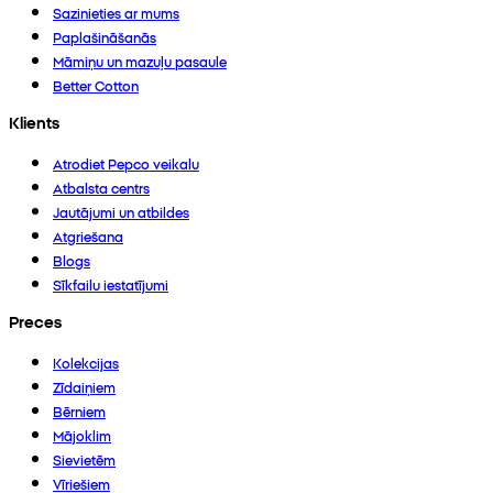
Sazinieties ar mums
Paplašināšanās
Māmiņu un mazuļu pasaule
Better Cotton
Klients
Atrodiet Pepco veikalu
Atbalsta centrs
Jautājumi un atbildes
Atgriešana
Blogs
Sīkfailu iestatījumi
Preces
Kolekcijas
Zīdaiņiem
Bērniem
Mājoklim
Sievietēm
Vīriešiem