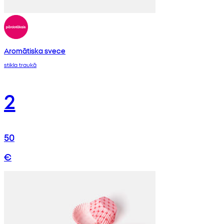
Aromātiska svece
stikla traukā
2
50
€