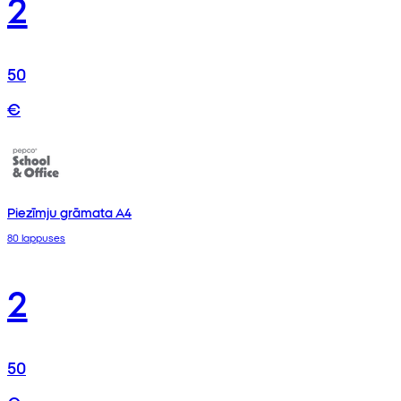
2
50
€
Piezīmju grāmata A4
80 lappuses
2
50