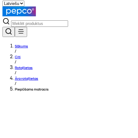
Sākums
/
Citi
/
Rotaļlietas
/
Āra rotaļlietas
/
Piepūšams matracis