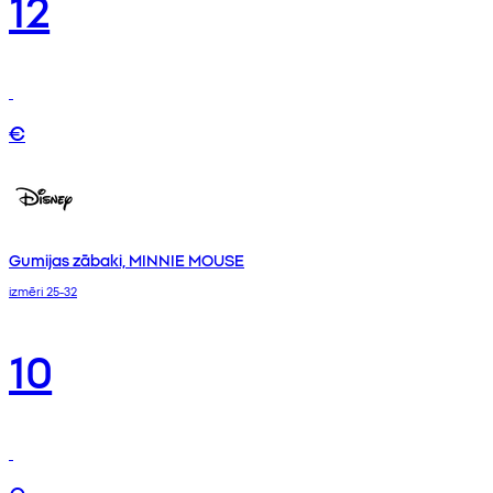
12
€
Gumijas zābaki, MINNIE MOUSE
izmēri 25-32
10
€