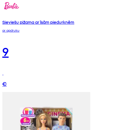
Sieviešu pižama ar īsām piedurknēm
ar apdruku
9
€