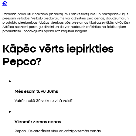
€
Parādītie produkti ir nākamo piedāvājumu priekšskatījums un pakāpeniski kļūs
pieejami veikalos. Veikalu piedāvājums var atšķirties pēc cenas, daudzuma un
produkta pieejamības (dažas vienības būs pieejamas tikai atsevišķās lokācijās).
Attēlos redzami paraugu dizaini un tie var nedaudz atšķirties no faktiskajiem
produktiem. Piedāvājums spēkā līdz krājumu beigām.
Kāpēc vērts iepirkties
Pepco?
Mēs esam tuvu Jums
Vairāk nekā 30 veikalu visā valstī.
Vienmēr zemas cenas
Pepco Jūs atradīsiet visu vajadzīgo zemās cenās.