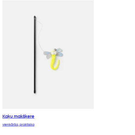
Kaķu makšķere
vienkārša, praktiska