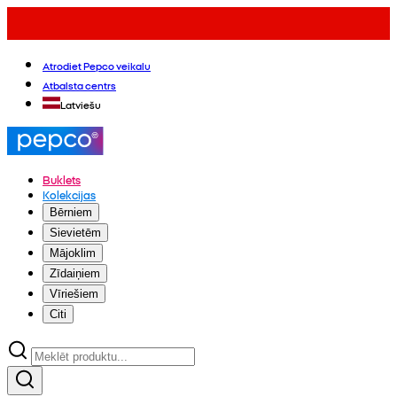
Atrodiet Pepco veikalu
Atbalsta centrs
Latviešu
Buklets
Kolekcijas
Bērniem
Sievietēm
Mājoklim
Zīdaiņiem
Vīriešiem
Citi