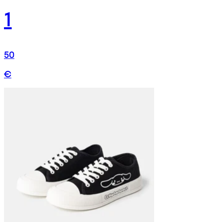
1
50
€