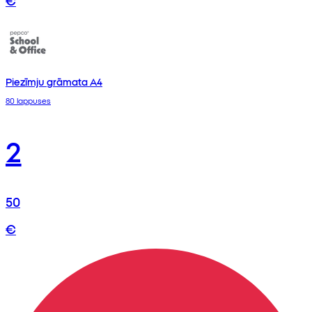
Piezīmju grāmata A4
80 lappuses
2
50
€