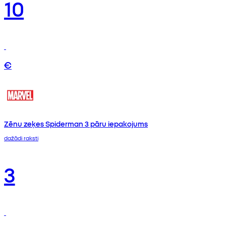
10
€
Zēnu zeķes Spiderman 3 pāru iepakojums
dažādi raksti
3