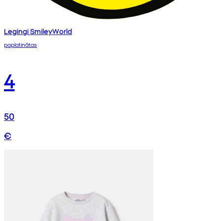
Legingi SmileyWorld
paplatinātas
4
50
€