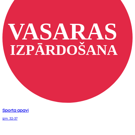
Sporta apavi
izm. 32-37