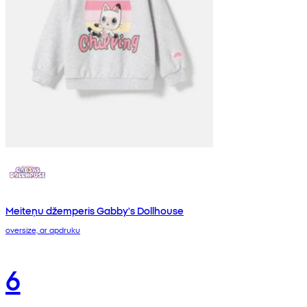
Meiteņu džemperis Gabby's Dollhouse
oversize, ar apdruku
6