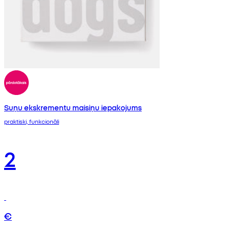
Suņu ekskrementu maisiņu iepakojums
praktiski, funkcionāli
2
€