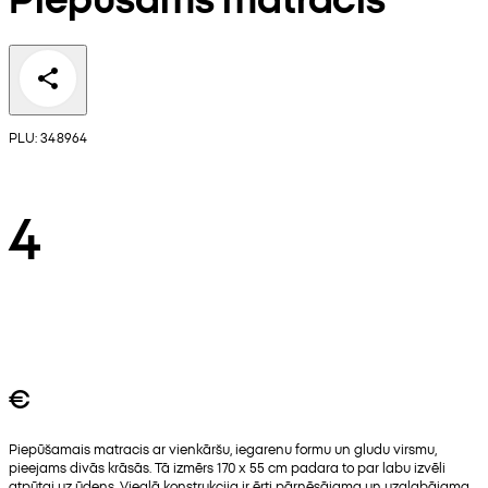
PLU: 348964
4
€
Piepūšamais matracis ar vienkāršu, iegarenu formu un gludu virsmu,
pieejams divās krāsās. Tā izmērs 170 x 55 cm padara to par labu izvēli
atpūtai uz ūdens. Vieglā konstrukcija ir ērti pārnēsājama un uzglabājama.