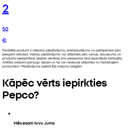
2
50
€
Parādītie produkti ir nākamo piedāvājumu priekšskatījums un pakāpeniski kļūs
pieejami veikalos. Veikalu piedāvājums var atšķirties pēc cenas, daudzuma un
produkta pieejamības (dažas vienības būs pieejamas tikai atsevišķās lokācijās).
Attēlos redzami paraugu dizaini un tie var nedaudz atšķirties no faktiskajiem
produktiem. Piedāvājums spēkā līdz krājumu beigām.
Kāpēc vērts iepirkties
Pepco?
Mēs esam tuvu Jums