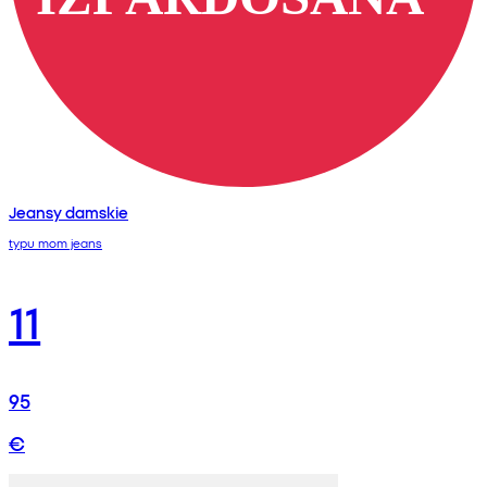
Jeansy damskie
typu mom jeans
11
95
€