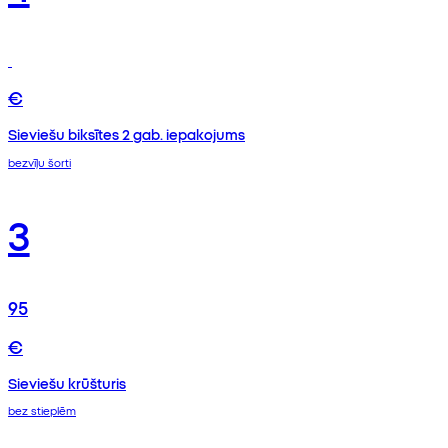
€
Sieviešu biksītes 2 gab. iepakojums
bezvīļu šorti
3
95
€
Sieviešu krūšturis
bez stieplēm