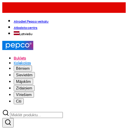
Atrodiet Pepco veikalu
Atbalsta centrs
Latviešu
Buklets
Kolekcijas
Bērniem
Sievietēm
Mājoklim
Zīdaiņiem
Vīriešiem
Citi