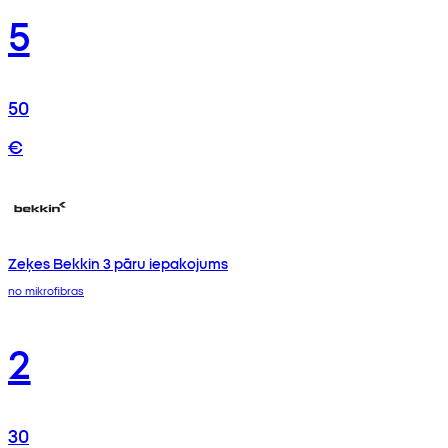
5
50
€
Zeķes Bekkin 3 pāru iepakojums
no mikrofibras
2
30