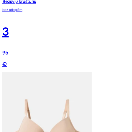
Bezšvju krūšturis
bez stieplēm
3
95
€