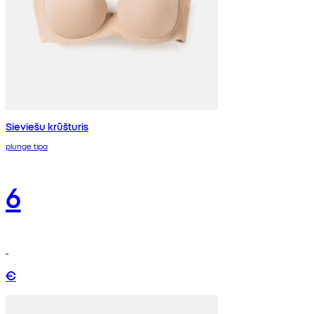
Sieviešu krūšturis
plunge tipa
6
€