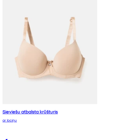
Sieviešu atbalsta krūšturis
ar lociņu