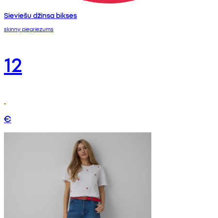
Sieviešu džinsa bikses
skinny piegriezums
12
€