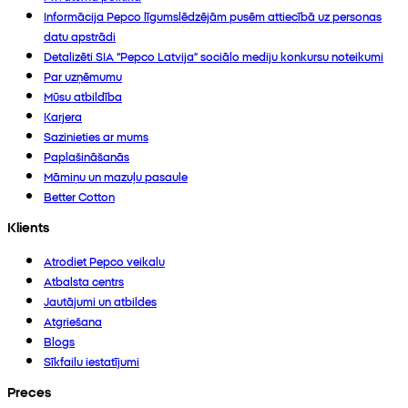
Informācija Pepco līgumslēdzējām pusēm attiecībā uz personas
datu apstrādi
Detalizēti SIA “Pepco Latvija” sociālo mediju konkursu noteikumi
Par uzņēmumu
Mūsu atbildība
Karjera
Sazinieties ar mums
Paplašināšanās
Māmiņu un mazuļu pasaule
Better Cotton
Klients
Atrodiet Pepco veikalu
Atbalsta centrs
Jautājumi un atbildes
Atgriešana
Blogs
Sīkfailu iestatījumi
Preces