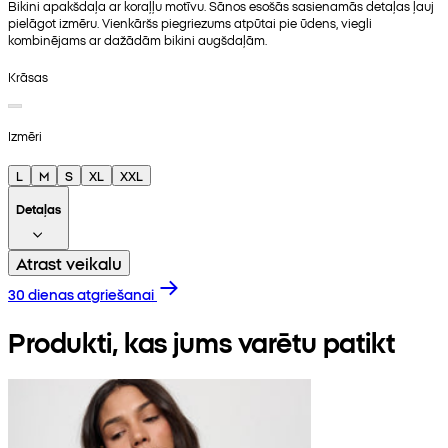
Bikini apakšdaļa ar koraļļu motīvu. Sānos esošās sasienamās detaļas ļauj
pielāgot izmēru. Vienkāršs piegriezums atpūtai pie ūdens, viegli
kombinējams ar dažādām bikini augšdaļām.
Krāsas
Izmēri
L
M
S
XL
XXL
Detaļas
Atrast veikalu
30 dienas atgriešanai
Produkti, kas jums varētu patikt