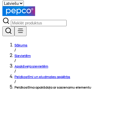
Sākums
/
Sievietēm
/
Apakšveļa sievietēm
/
Peldkostīmi un pludmales apģērbs
/
Peldkostīma apakšdaļa ar sasienamu elementu