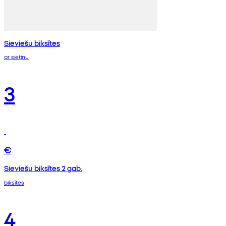
Sieviešu biksītes
ar sietiņu
3
€
Sieviešu biksītes 2 gab.
biksītes
4