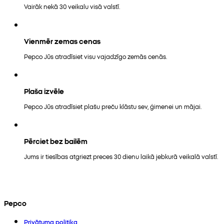
Vairāk nekā 30 veikalu visā valstī.
Vienmēr zemas cenas
Pepco Jūs atradīsiet visu vajadzīgo zemās cenās.
Plaša izvēle
Pepco Jūs atradīsiet plašu preču klāstu sev, ģimenei un mājai.
Pērciet bez bailēm
Jums ir tiesības atgriezt preces 30 dienu laikā jebkurā veikalā valstī.
Pepco
Privātuma politika