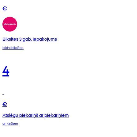
€
Biksītes 3 gab. iepakojums
bikini biksītes
4
€
Atslēgu piekariņš ar piekariņiem
ar ķiršiem