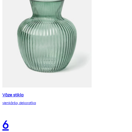
Vāze stikla
vienkārša, dekoratīva
6