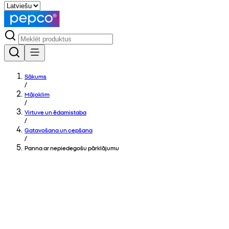
Sākums
/
Mājoklim
/
Virtuve un ēdamistaba
/
Gatavošana un cepšana
/
Panna ar nepiedegošu pārklājumu