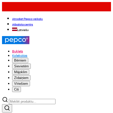
Atrodiet Pepco veikalu
Atbalsta centrs
Latviešu
Buklets
Kolekcijas
Bērniem
Sievietēm
Mājoklim
Zīdaiņiem
Vīriešiem
Citi