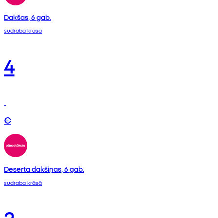
Dakšas, 6 gab.
sudraba krāsā
4
€
Deserta dakšiņas, 6 gab.
sudraba krāsā
2