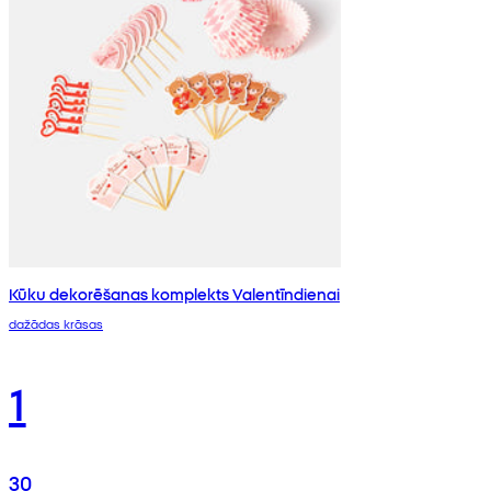
Kūku dekorēšanas komplekts Valentīndienai
dažādas krāsas
1
30