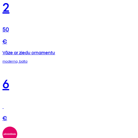
2
50
€
Vāze ar ziedu ornamentu
moderna, balta
6
€