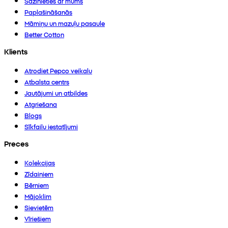
Sazinieties ar mums
Paplašināšanās
Māmiņu un mazuļu pasaule
Better Cotton
Klients
Atrodiet Pepco veikalu
Atbalsta centrs
Jautājumi un atbildes
Atgriešana
Blogs
Sīkfailu iestatījumi
Preces
Kolekcijas
Zīdaiņiem
Bērniem
Mājoklim
Sievietēm
Vīriešiem