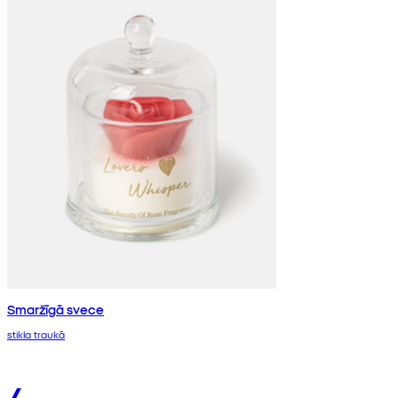
Smaržīgā svece
stikla traukā
4