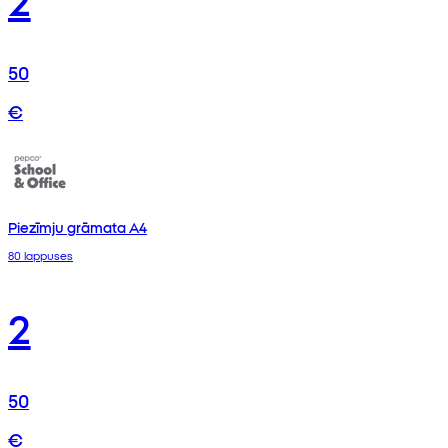
50
€
Piezīmju grāmata A4
80 lappuses
2
50
€