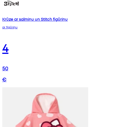
Krūze ar salmiņu un Stitch figūriņu
ar figūriņu
4
50
€