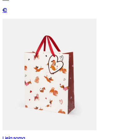
€
Liela soma