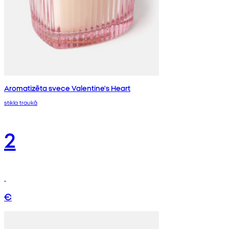
Aromatizēta svece Valentine's Heart
stikla traukā
2
€