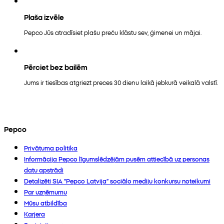
Plaša izvēle
Pepco Jūs atradīsiet plašu preču klāstu sev, ģimenei un mājai.
Pērciet bez bailēm
Jums ir tiesības atgriezt preces 30 dienu laikā jebkurā veikalā valstī.
Pepco
Privātuma politika
Informācija Pepco līgumslēdzējām pusēm attiecībā uz personas
datu apstrādi
Detalizēti SIA “Pepco Latvija” sociālo mediju konkursu noteikumi
Par uzņēmumu
Mūsu atbildība
Karjera