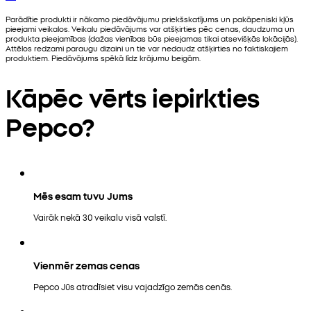
Parādītie produkti ir nākamo piedāvājumu priekšskatījums un pakāpeniski kļūs
pieejami veikalos. Veikalu piedāvājums var atšķirties pēc cenas, daudzuma un
produkta pieejamības (dažas vienības būs pieejamas tikai atsevišķās lokācijās).
Attēlos redzami paraugu dizaini un tie var nedaudz atšķirties no faktiskajiem
produktiem. Piedāvājums spēkā līdz krājumu beigām.
Kāpēc vērts iepirkties
Pepco?
Mēs esam tuvu Jums
Vairāk nekā 30 veikalu visā valstī.
Vienmēr zemas cenas
Pepco Jūs atradīsiet visu vajadzīgo zemās cenās.