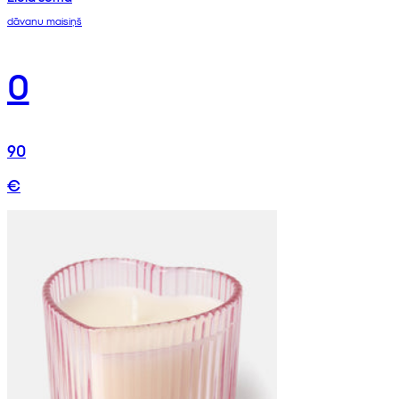
dāvanu maisiņš
0
90
€