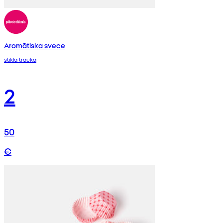
Aromātiska svece
stikla traukā
2
50
€