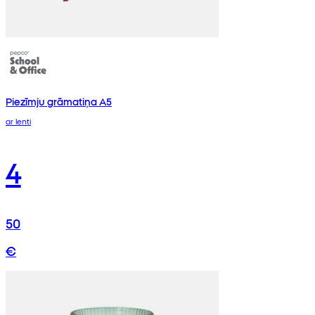
Piezīmju grāmatiņa A5
ar lenti
4
50
€