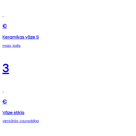
€
Keramikas vāze S
mazs, balts
3
€
Vāze stikla
vienkārša, caurspīdīga