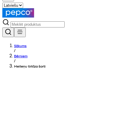
Sākums
/
Bērniem
/
Meiteņu tirkīza šorti