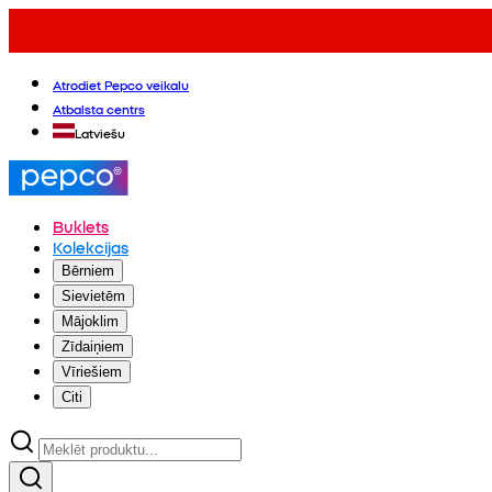
Atrodiet Pepco veikalu
Atbalsta centrs
Latviešu
Buklets
Kolekcijas
Bērniem
Sievietēm
Mājoklim
Zīdaiņiem
Vīriešiem
Citi