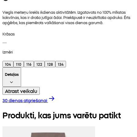
Viegls meiteņu krekls ikdienas aktivitātēm. Izgatavots no 100% mīkstas
kokvilnas, kas ir droša jutīgai ādai. Priekšpusē ir neuzkrītoša apdruka. Ērts
apģērbs, kas piemērots valkāšanai visas dienas garumā.
Krāsas
Izmēri
104
110
116
122
128
134
Detaļas
Atrast veikalu
30 dienas atgriešanai
Produkti, kas jums varētu patikt