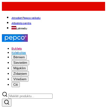
Atrodiet Pepco veikalu
Atbalsta centrs
Latviešu
Buklets
Kolekcijas
Bērniem
Sievietēm
Mājoklim
Zīdaiņiem
Vīriešiem
Citi