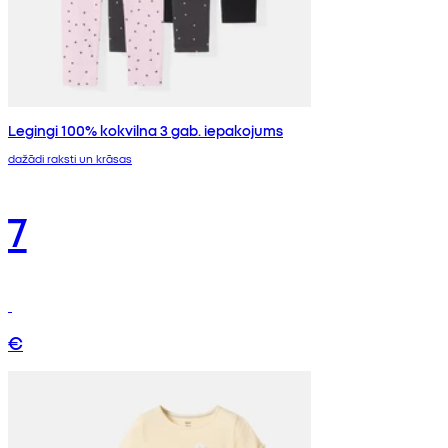
Legingi 100% kokvilna 3 gab. iepakojums
dažādi raksti un krāsas
7
€