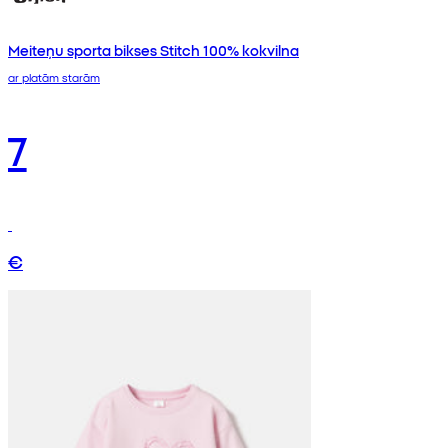
Meiteņu sporta bikses Stitch 100% kokvilna
ar platām starām
7
€