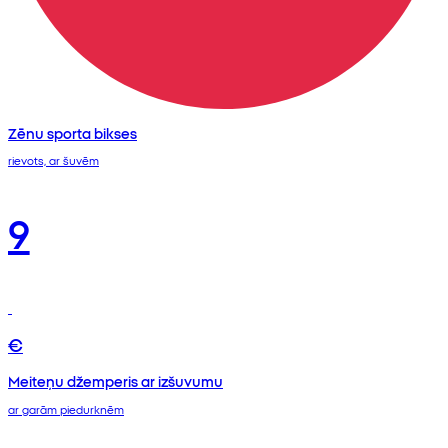
Zēnu sporta bikses
rievots, ar šuvēm
9
€
Meiteņu džemperis ar izšuvumu
ar garām piedurknēm