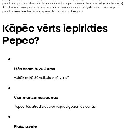
produkta pieejamības (dažas vienības būs pieejamas tikai atsevišķās lokācijās).
Attēlos redzami paraugu dizaini un tie var nedaudz atšķirties no faktiskajiem
produktiem. Piedāvājums spēkā līdz krājumu beigām.
Kāpēc vērts iepirkties
Pepco?
Mēs esam tuvu Jums
Vairāk nekā 30 veikalu visā valstī.
Vienmēr zemas cenas
Pepco Jūs atradīsiet visu vajadzīgo zemās cenās.
Plaša izvēle