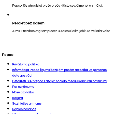
Pepco Jūs atradīsiet plašu preču klāstu sev, ģimenei un mājai.
Pērciet bez bailēm
Jums ir tiesības atgriezt preces 30 dienu laikā jebkurā veikalā valstī.
Pepco
Privātuma politika
Informācija Pepco līgumslēdzējām pusēm attiecībā uz personas
datu apstrādi
Detalizēti SIA “Pepco Latvija” sociālo mediju konkursu noteikumi
Par uzņēmumu
Mūsu atbildība
Karjera
Sazinieties ar mums
Paplašināšanās