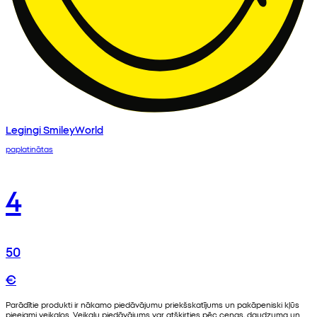
Legingi SmileyWorld
paplatinātas
4
50
€
Parādītie produkti ir nākamo piedāvājumu priekšskatījums un pakāpeniski kļūs
pieejami veikalos. Veikalu piedāvājums var atšķirties pēc cenas, daudzuma un