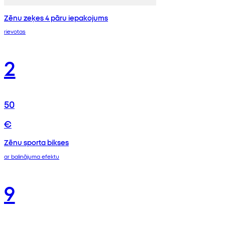
Zēnu zeķes 4 pāru iepakojums
rievotas
2
50
€
Zēnu sporta bikses
ar balinājuma efektu
9