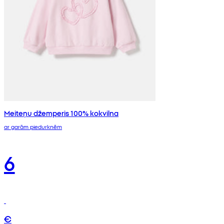
Meiteņu džemperis 100% kokvilna
ar garām piedurknēm
6
€