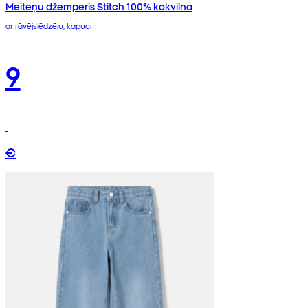
Meiteņu džemperis Stitch 100% kokvilna
ar rāvējslēdzēju, kapuci
9
€