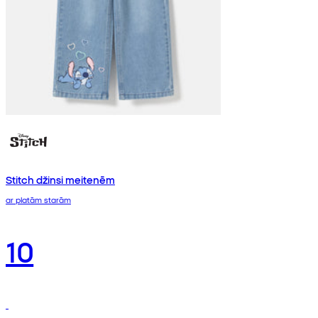
Stitch džinsi meitenēm
ar platām starām
10