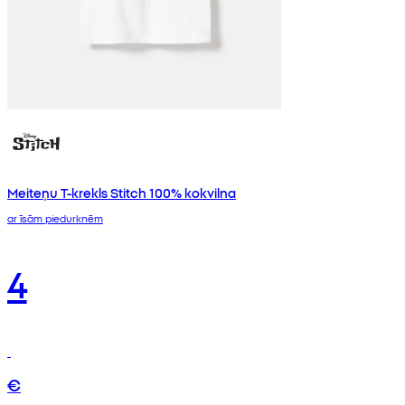
Meiteņu T-krekls Stitch 100% kokvilna
ar īsām piedurknēm
4
€