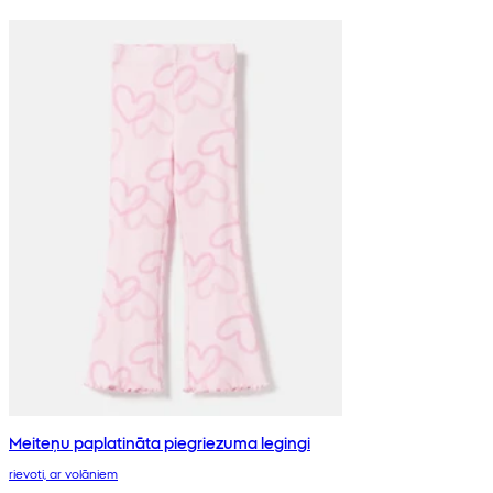
Meiteņu paplatināta piegriezuma legingi
rievoti, ar volāniem