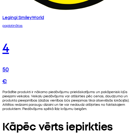
Legingi SmileyWorld
paplatinātas
4
50
€
Parādītie produkti ir nākamo piedāvājumu priekšskatījums un pakāpeniski kļūs
pieejami veikalos. Veikalu piedāvājums var atšķirties pēc cenas, daudzuma un
produkta pieejamības (dažas vienības būs pieejamas tikai atsevišķās lokācijās).
Attēlos redzami paraugu dizaini un tie var nedaudz atšķirties no faktiskajiem
produktiem. Piedāvājums spēkā līdz krājumu beigām.
Kāpēc vērts iepirkties