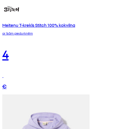
Meiteņu T-krekls Stitch 100% kokvilna
ar īsām piedurknēm
4
€