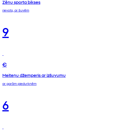
Zēnu sporta bikses
rievots, ar šuvēm
9
€
Meiteņu džemperis ar izšuvumu
ar garām piedurknēm
6