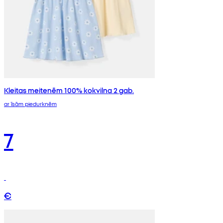
Kleitas meitenēm 100% kokvilna 2 gab.
ar īsām piedurknēm
7
€