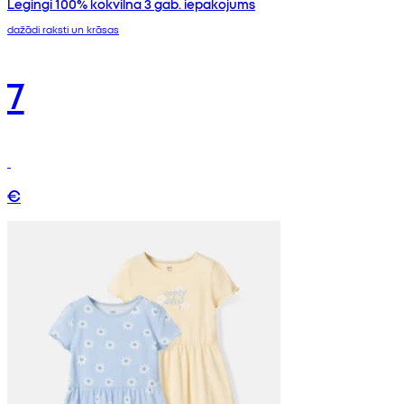
Legingi 100% kokvilna 3 gab. iepakojums
dažādi raksti un krāsas
7
€