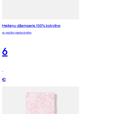
Meiteņu džemperis 100% kokvilna
ar garām piedurknēm
6
€