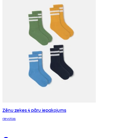
Zēnu zeķes 4 pāru iepakojums
rievotas