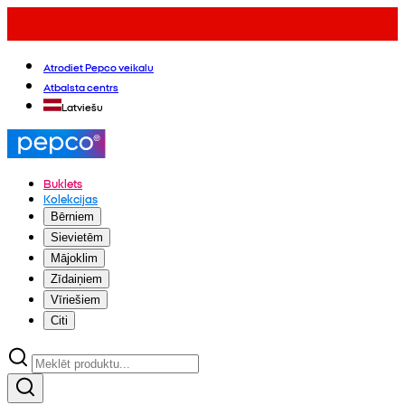
Atrodiet Pepco veikalu
Atbalsta centrs
Latviešu
Buklets
Kolekcijas
Bērniem
Sievietēm
Mājoklim
Zīdaiņiem
Vīriešiem
Citi