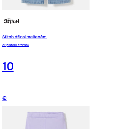
Stitch džinsi meitenēm
ar platām starām
10
€