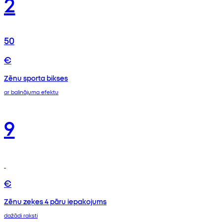
2
50
€
Zēnu sporta bikses
ar balinājuma efektu
9
€
Zēnu zeķes 4 pāru iepakojums
dažādi raksti