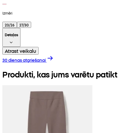
Izmēri
23/26
27/30
Detaļas
Atrast veikalu
30 dienas atgriešanai
Produkti, kas jums varētu patikt