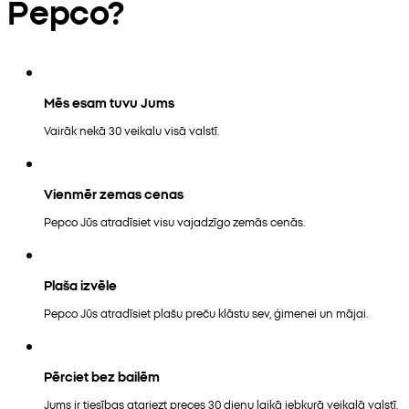
Pepco?
Mēs esam tuvu Jums
Vairāk nekā 30 veikalu visā valstī.
Vienmēr zemas cenas
Pepco Jūs atradīsiet visu vajadzīgo zemās cenās.
Plaša izvēle
Pepco Jūs atradīsiet plašu preču klāstu sev, ģimenei un mājai.
Pērciet bez bailēm
Jums ir tiesības atgriezt preces 30 dienu laikā jebkurā veikalā valstī.