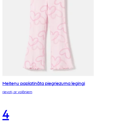
Meiteņu paplatināta piegriezuma legingi
rievoti, ar volāniem
4