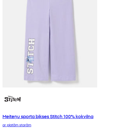
Meiteņu sporta bikses Stitch 100% kokvilna
ar platām starām