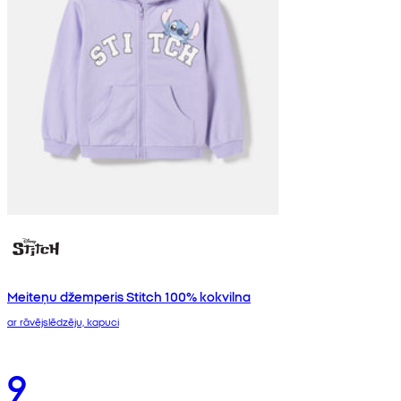
Meiteņu džemperis Stitch 100% kokvilna
ar rāvējslēdzēju, kapuci
9