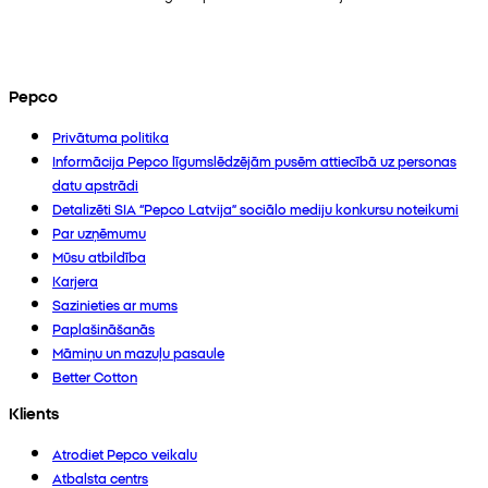
Pepco
Privātuma politika
Informācija Pepco līgumslēdzējām pusēm attiecībā uz personas
datu apstrādi
Detalizēti SIA “Pepco Latvija” sociālo mediju konkursu noteikumi
Par uzņēmumu
Mūsu atbildība
Karjera
Sazinieties ar mums
Paplašināšanās
Māmiņu un mazuļu pasaule
Better Cotton
Klients
Atrodiet Pepco veikalu
Atbalsta centrs