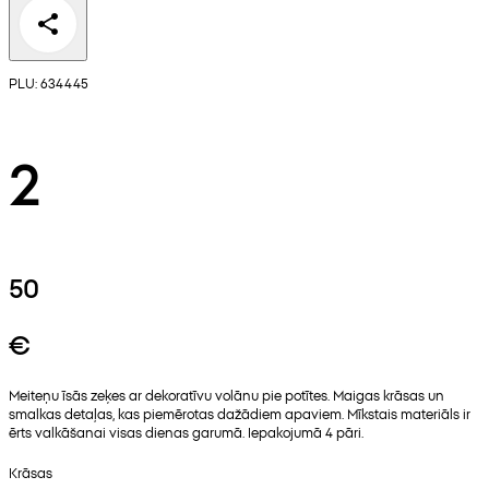
PLU: 634445
2
50
€
Meiteņu īsās zeķes ar dekoratīvu volānu pie potītes. Maigas krāsas un
smalkas detaļas, kas piemērotas dažādiem apaviem. Mīkstais materiāls ir
ērts valkāšanai visas dienas garumā. Iepakojumā 4 pāri.
Krāsas