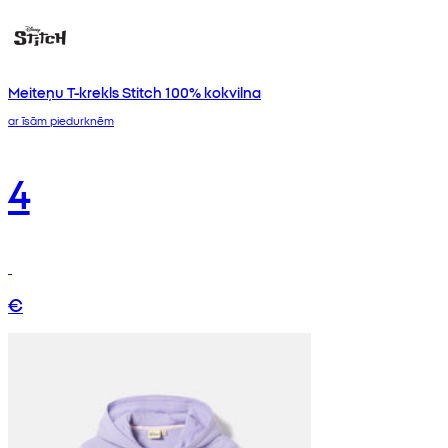
Meiteņu T-krekls Stitch 100% kokvilna
ar īsām piedurknēm
4
€