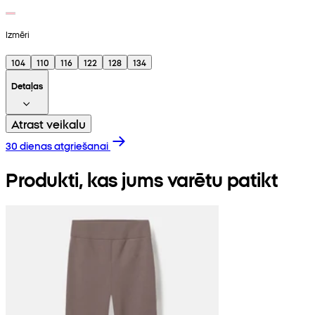
Izmēri
104
110
116
122
128
134
Detaļas
Atrast veikalu
30 dienas atgriešanai
Produkti, kas jums varētu patikt