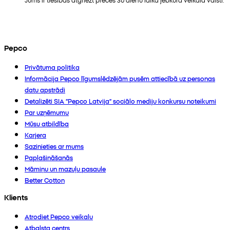
Pepco
Privātuma politika
Informācija Pepco līgumslēdzējām pusēm attiecībā uz personas
datu apstrādi
Detalizēti SIA “Pepco Latvija” sociālo mediju konkursu noteikumi
Par uzņēmumu
Mūsu atbildība
Karjera
Sazinieties ar mums
Paplašināšanās
Māmiņu un mazuļu pasaule
Better Cotton
Klients
Atrodiet Pepco veikalu
Atbalsta centrs