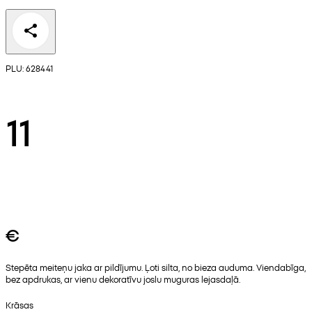
PLU: 628441
11
€
Stepēta meiteņu jaka ar pildījumu. Ļoti silta, no bieza auduma. Viendabīga,
bez apdrukas, ar vienu dekoratīvu joslu muguras lejasdaļā.
Krāsas