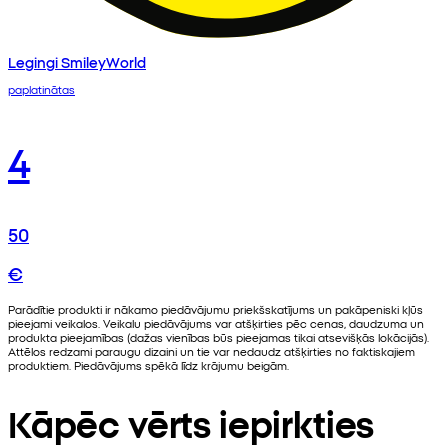
Legingi SmileyWorld
paplatinātas
4
50
€
Parādītie produkti ir nākamo piedāvājumu priekšskatījums un pakāpeniski kļūs
pieejami veikalos. Veikalu piedāvājums var atšķirties pēc cenas, daudzuma un
produkta pieejamības (dažas vienības būs pieejamas tikai atsevišķās lokācijās).
Attēlos redzami paraugu dizaini un tie var nedaudz atšķirties no faktiskajiem
produktiem. Piedāvājums spēkā līdz krājumu beigām.
Kāpēc vērts iepirkties