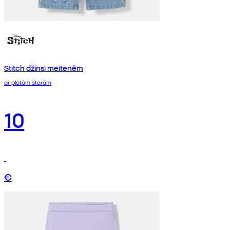
Stitch džinsi meitenēm
ar platām starām
10
€