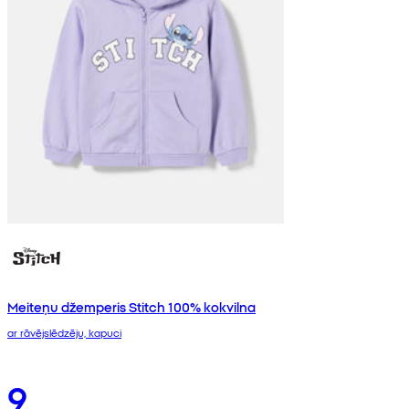
Meiteņu džemperis Stitch 100% kokvilna
ar rāvējslēdzēju, kapuci
9