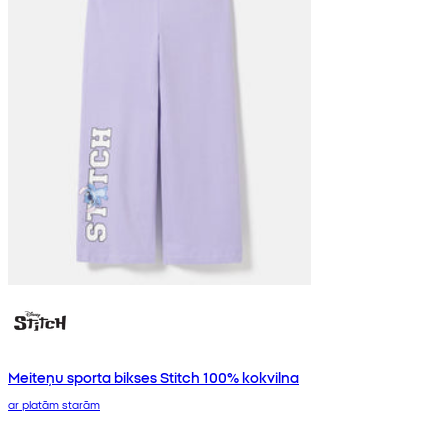
Meiteņu sporta bikses Stitch 100% kokvilna
ar platām starām