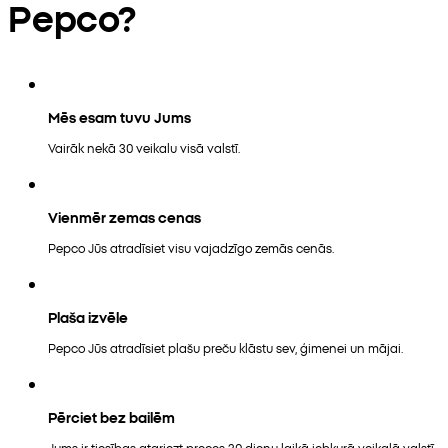
Pepco?
Mēs esam tuvu Jums
Vairāk nekā 30 veikalu visā valstī.
Vienmēr zemas cenas
Pepco Jūs atradīsiet visu vajadzīgo zemās cenās.
Plaša izvēle
Pepco Jūs atradīsiet plašu preču klāstu sev, ģimenei un mājai.
Pērciet bez bailēm
Jums ir tiesības atgriezt preces 30 dienu laikā jebkurā veikalā valstī.