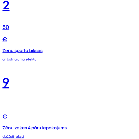
2
50
€
Zēnu sporta bikses
ar balinājuma efektu
9
€
Zēnu zeķes 4 pāru iepakojums
dažādi raksti