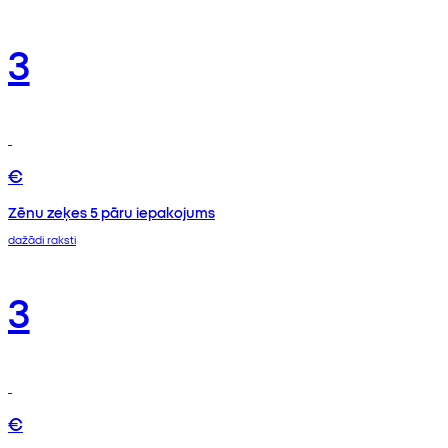
3
€
Zēnu zeķes 5 pāru iepakojums
dažādi raksti
3
€