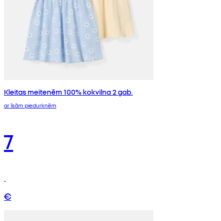
Kleitas meitenēm 100% kokvilna 2 gab.
ar īsām piedurknēm
7
€