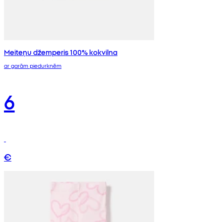
Meiteņu džemperis 100% kokvilna
ar garām piedurknēm
6
€