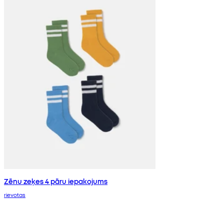
Zēnu zeķes 4 pāru iepakojums
rievotas