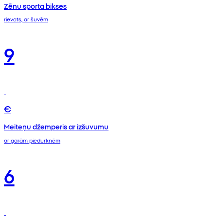
Zēnu sporta bikses
rievots, ar šuvēm
9
€
Meiteņu džemperis ar izšuvumu
ar garām piedurknēm
6