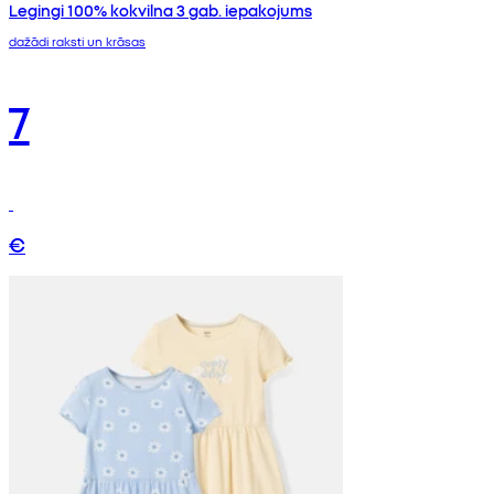
Legingi 100% kokvilna 3 gab. iepakojums
dažādi raksti un krāsas
7
€