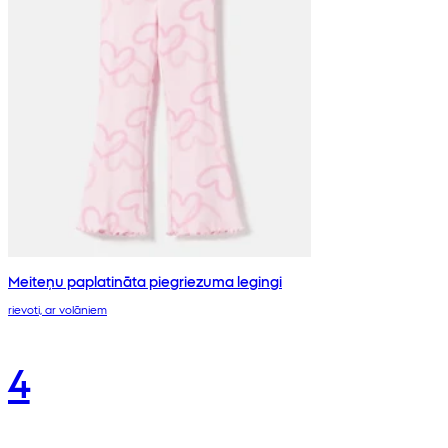
Meiteņu paplatināta piegriezuma legingi
rievoti, ar volāniem
4