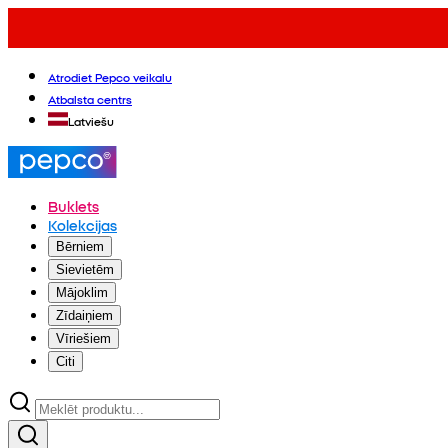
Atrodiet Pepco veikalu
Atbalsta centrs
Latviešu
Buklets
Kolekcijas
Bērniem
Sievietēm
Mājoklim
Zīdaiņiem
Vīriešiem
Citi