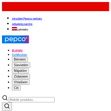
Atrodiet Pepco veikalu
Atbalsta centrs
Latviešu
Buklets
Kolekcijas
Bērniem
Sievietēm
Mājoklim
Zīdaiņiem
Vīriešiem
Citi