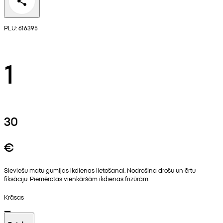
PLU: 616395
1
30
€
Sieviešu matu gumijas ikdienas lietošanai. Nodrošina drošu un ērtu
fiksāciju. Piemērotas vienkāršām ikdienas frizūrām.
Krāsas