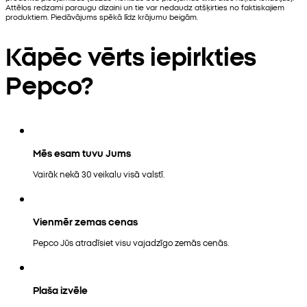
Attēlos redzami paraugu dizaini un tie var nedaudz atšķirties no faktiskajiem
produktiem. Piedāvājums spēkā līdz krājumu beigām.
Kāpēc vērts iepirkties
Pepco?
Mēs esam tuvu Jums
Vairāk nekā 30 veikalu visā valstī.
Vienmēr zemas cenas
Pepco Jūs atradīsiet visu vajadzīgo zemās cenās.
Plaša izvēle