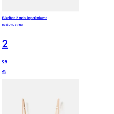
Biksītes 2 gab. iepakojums
bezšuvju stringi
2
95
€