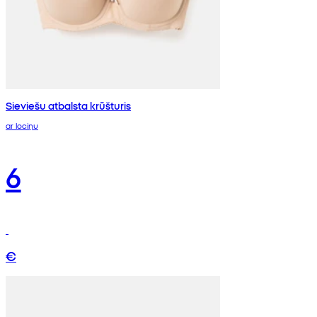
Sieviešu atbalsta krūšturis
ar lociņu
6
€