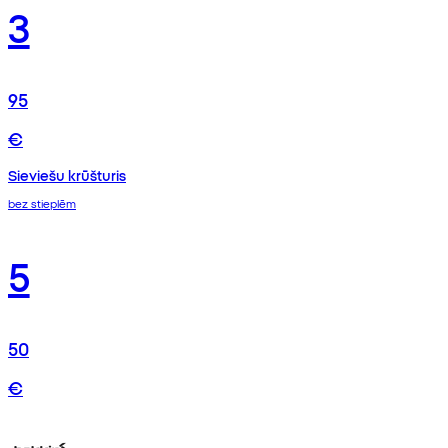
3
95
€
Sieviešu krūšturis
bez stieplēm
5
50
€