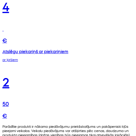
4
€
Atslēgu piekariņš ar piekariņiem
ar ķiršiem
2
50
€
Parādītie produkti ir nākamo piedāvājumu priekšskatījums un pakāpeniski kļūs
pieejami veikalos. Veikalu piedāvājums var atšķirties pēc cenas, daudzuma un
produkta pieejamības (dažas vienības būs pieejamas tikai atsevišķās lokācijās).