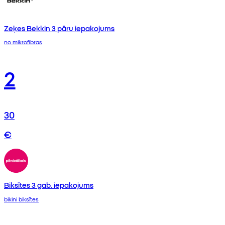
Zeķes Bekkin 3 pāru iepakojums
no mikrofibras
2
30
€
Biksītes 3 gab. iepakojums
bikini biksītes