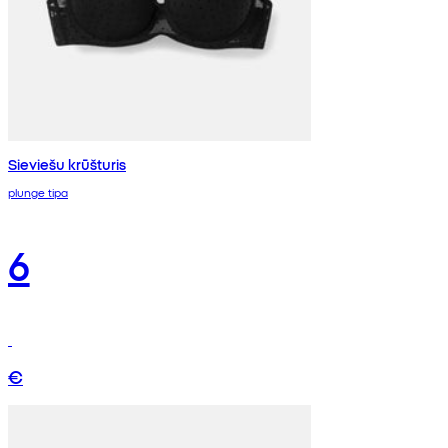
Sieviešu krūšturis
plunge tipa
6
€