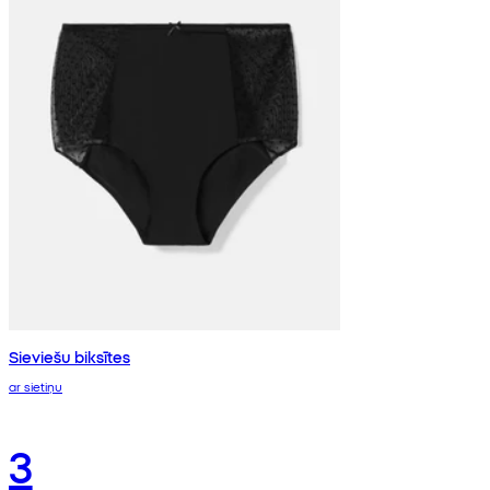
Sieviešu biksītes
ar sietiņu
3