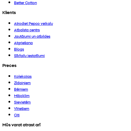
Better Cotton
Klients
Atrodiet Pepco veikalu
Atbalsta centrs
Jautājumi un atbildes
Atgriešana
Blogs
Sīkfailu iestatījumi
Preces
Kolekcijas
Zīdaiņiem
Bērniem
Mājoklim
Sievietēm
Vīriešiem
Citi
Mūs varat atrast arī