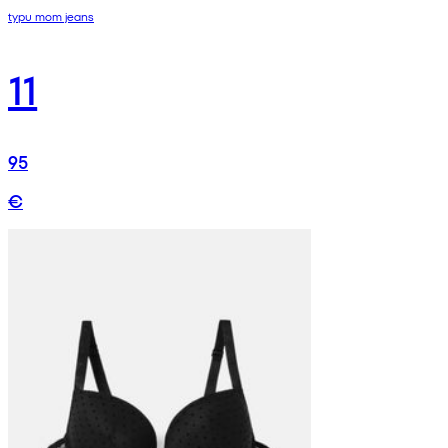
typu mom jeans
11
95
€