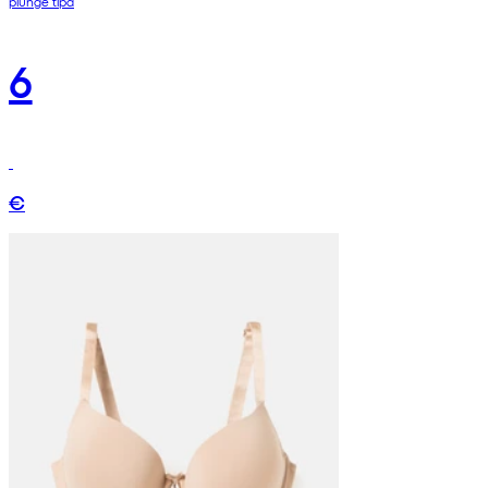
plunge tipa
6
€