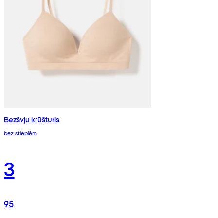
Bezšvju krūšturis
bez stieplēm
3
95