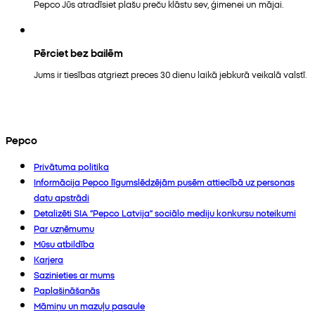
Pepco Jūs atradīsiet plašu preču klāstu sev, ģimenei un mājai.
Pērciet bez bailēm
Jums ir tiesības atgriezt preces 30 dienu laikā jebkurā veikalā valstī.
Pepco
Privātuma politika
Informācija Pepco līgumslēdzējām pusēm attiecībā uz personas
datu apstrādi
Detalizēti SIA “Pepco Latvija” sociālo mediju konkursu noteikumi
Par uzņēmumu
Mūsu atbildība
Karjera
Sazinieties ar mums
Paplašināšanās
Māmiņu un mazuļu pasaule