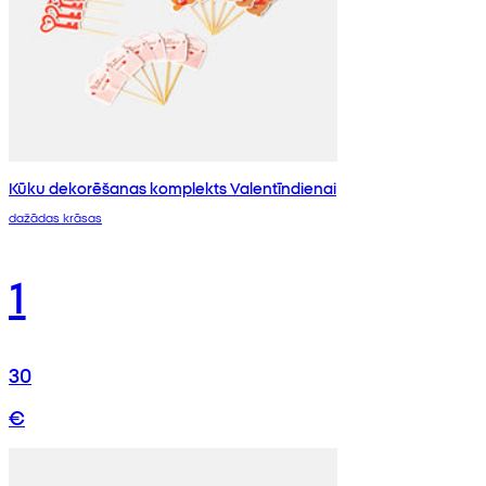
Kūku dekorēšanas komplekts Valentīndienai
dažādas krāsas
1
30
€