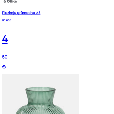
Piezīmju grāmatiņa A5
ar lenti
4
50
€