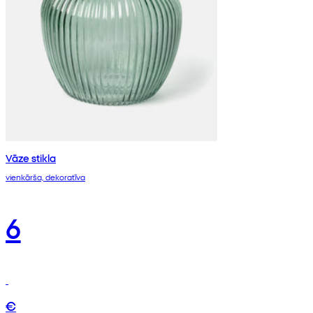
Vāze stikla
vienkārša, dekoratīva
6
€