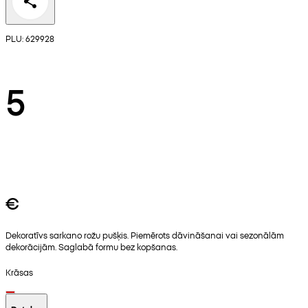
PLU: 629928
5
€
Dekoratīvs sarkano rožu pušķis. Piemērots dāvināšanai vai sezonālām
dekorācijām. Saglabā formu bez kopšanas.
Krāsas