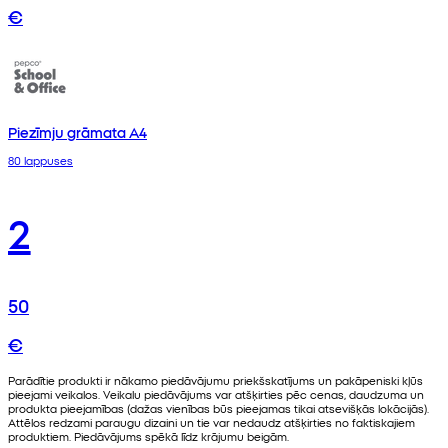
€
Piezīmju grāmata A4
80 lappuses
2
50
€
Parādītie produkti ir nākamo piedāvājumu priekšskatījums un pakāpeniski kļūs
pieejami veikalos. Veikalu piedāvājums var atšķirties pēc cenas, daudzuma un
produkta pieejamības (dažas vienības būs pieejamas tikai atsevišķās lokācijās).
Attēlos redzami paraugu dizaini un tie var nedaudz atšķirties no faktiskajiem
produktiem. Piedāvājums spēkā līdz krājumu beigām.