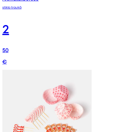
stikla traukā
2
50
€