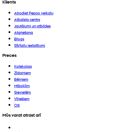
Klients
Atrodiet Pepco veikalu
Atbalsta centrs
Jautājumi un atbildes
Atgriešana
Blogs
Sīkfailu iestatījumi
Preces
Kolekcijas
Zīdaiņiem
Bērniem
Mājoklim
Sievietēm
Vīriešiem
Citi
Mūs varat atrast arī