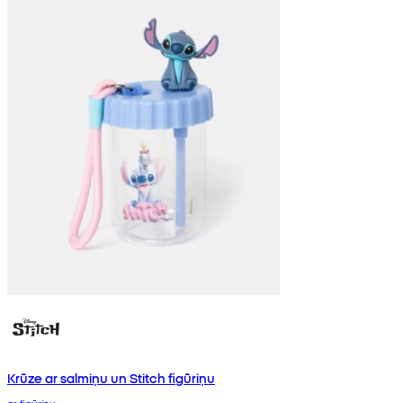
Krūze ar salmiņu un Stitch figūriņu
ar figūriņu