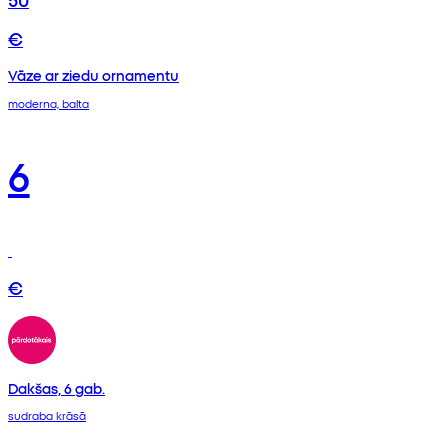
€
Vāze ar ziedu ornamentu
moderna, balta
6
€
Dakšas, 6 gab.
sudraba krāsā