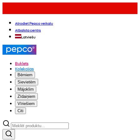
Atrodiet Pepco veikalu
Atbalsta centrs
Latviešu
Buklets
Kolekcijas
Bērniem
Sievietēm
Mājoklim
Zīdaiņiem
Vīriešiem
Citi