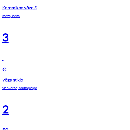
Keramikas vāze S
mazs, balts
3
€
Vāze stikla
vienkārša, caurspīdīga
2
50