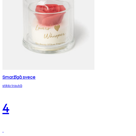
Smaržīgā svece
stikla traukā
4