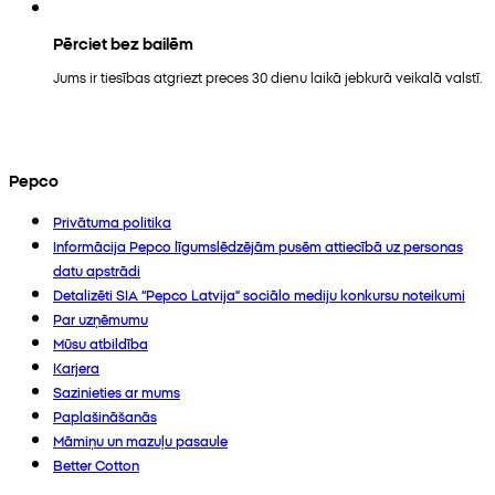
Pērciet bez bailēm
Jums ir tiesības atgriezt preces 30 dienu laikā jebkurā veikalā valstī.
Pepco
Privātuma politika
Informācija Pepco līgumslēdzējām pusēm attiecībā uz personas
datu apstrādi
Detalizēti SIA “Pepco Latvija” sociālo mediju konkursu noteikumi
Par uzņēmumu
Mūsu atbildība
Karjera
Sazinieties ar mums
Paplašināšanās
Māmiņu un mazuļu pasaule
Better Cotton