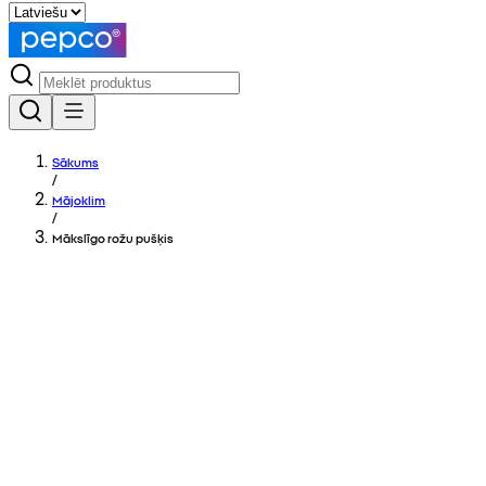
Sākums
/
Mājoklim
/
Mākslīgo rožu pušķis