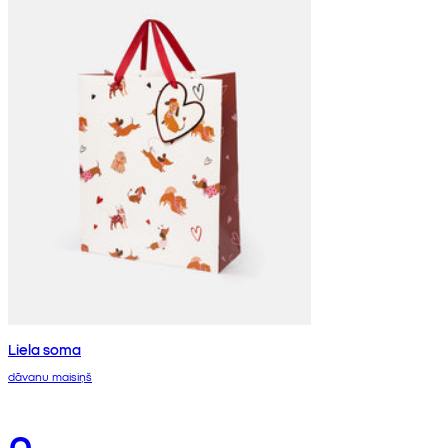
Liela soma
dāvanu maisiņš
0