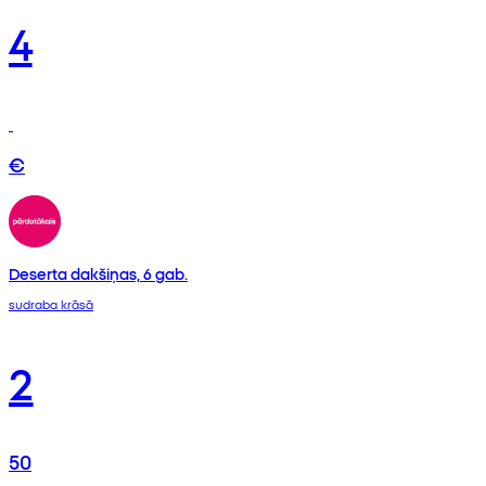
4
€
Deserta dakšiņas, 6 gab.
sudraba krāsā
2
50