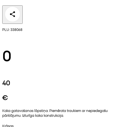
PLU: 338068
0
40
€
Koka gatavošanas lāpstiņa. Piemērota traukiem ar nepiedegošu
pārklājumu. Izturīga koka konstrukcija.
Krāsas