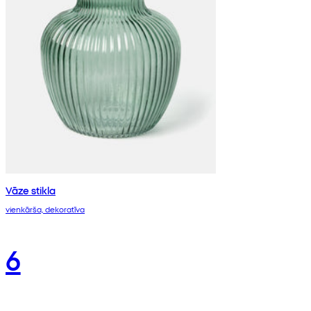
Vāze stikla
vienkārša, dekoratīva
6