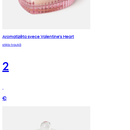
Aromatizēta svece Valentine's Heart
stikla traukā
2
€