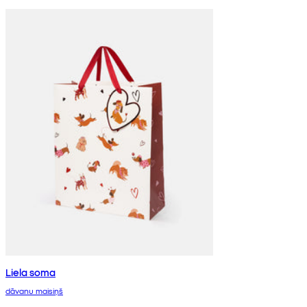
Liela soma
dāvanu maisiņš