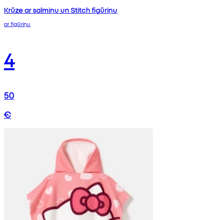
Krūze ar salmiņu un Stitch figūriņu
ar figūriņu
4
50
€