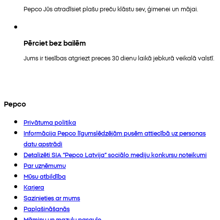
Pepco Jūs atradīsiet plašu preču klāstu sev, ģimenei un mājai.
Pērciet bez bailēm
Jums ir tiesības atgriezt preces 30 dienu laikā jebkurā veikalā valstī.
Pepco
Privātuma politika
Informācija Pepco līgumslēdzējām pusēm attiecībā uz personas
datu apstrādi
Detalizēti SIA “Pepco Latvija” sociālo mediju konkursu noteikumi
Par uzņēmumu
Mūsu atbildība
Karjera
Sazinieties ar mums
Paplašināšanās
Māmiņu un mazuļu pasaule