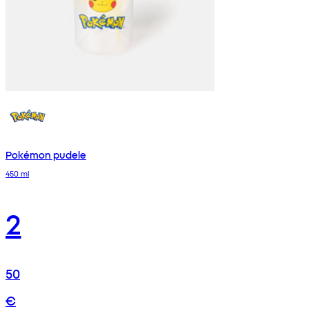
Pokémon pudele
450 ml
2
50
€