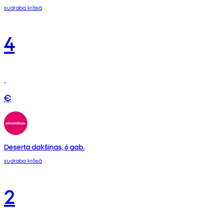
sudraba krāsā
4
€
Deserta dakšiņas, 6 gab.
sudraba krāsā
2