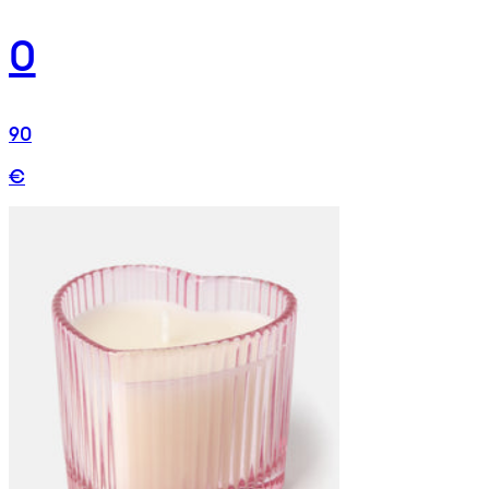
0
90
€