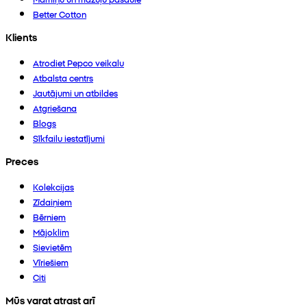
Better Cotton
Klients
Atrodiet Pepco veikalu
Atbalsta centrs
Jautājumi un atbildes
Atgriešana
Blogs
Sīkfailu iestatījumi
Preces
Kolekcijas
Zīdaiņiem
Bērniem
Mājoklim
Sievietēm
Vīriešiem
Citi
Mūs varat atrast arī