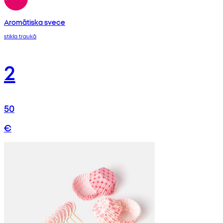
Aromātiska svece
stikla traukā
2
50
€