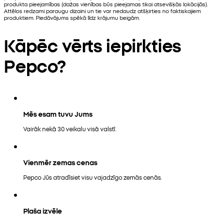
produkta pieejamības (dažas vienības būs pieejamas tikai atsevišķās lokācijās).
Attēlos redzami paraugu dizaini un tie var nedaudz atšķirties no faktiskajiem
produktiem. Piedāvājums spēkā līdz krājumu beigām.
Kāpēc vērts iepirkties
Pepco?
Mēs esam tuvu Jums
Vairāk nekā 30 veikalu visā valstī.
Vienmēr zemas cenas
Pepco Jūs atradīsiet visu vajadzīgo zemās cenās.
Plaša izvēle