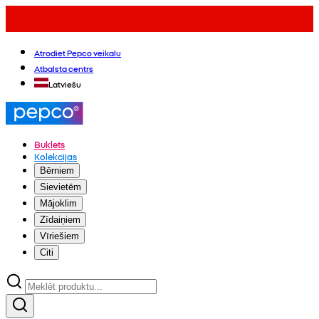
Atrodiet Pepco veikalu
Atbalsta centrs
Latviešu
Buklets
Kolekcijas
Bērniem
Sievietēm
Mājoklim
Zīdaiņiem
Vīriešiem
Citi