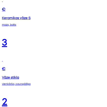
€
Keramikas vāze S
mazs, balts
3
€
Vāze stikla
vienkārša, caurspīdīga
2