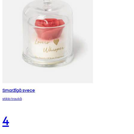
Smaržīgā svece
stikla traukā
4