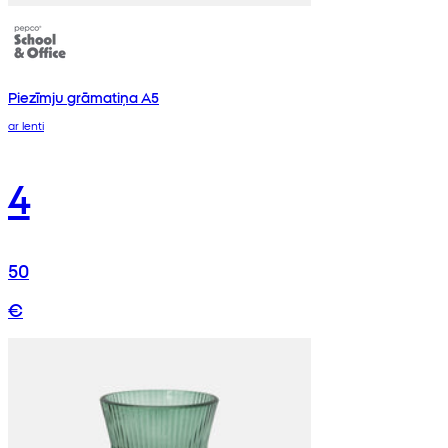
Piezīmju grāmatiņa A5
ar lenti
4
50
€