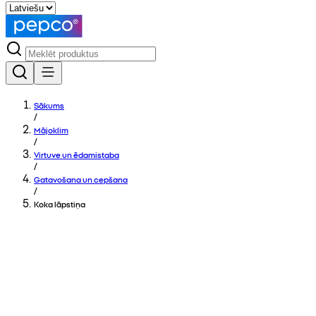
Sākums
/
Mājoklim
/
Virtuve un ēdamistaba
/
Gatavošana un cepšana
/
Koka lāpstiņa