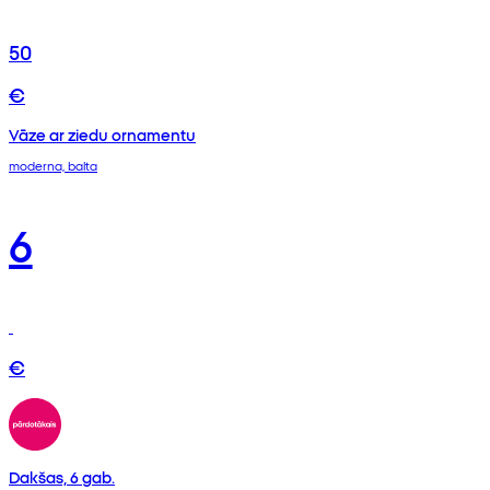
50
€
Vāze ar ziedu ornamentu
moderna, balta
6
€
Dakšas, 6 gab.