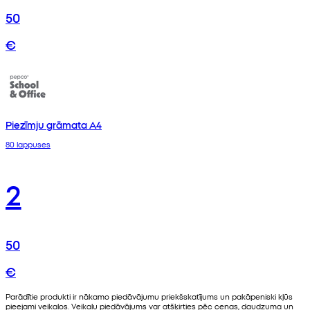
50
€
Piezīmju grāmata A4
80 lappuses
2
50
€
Parādītie produkti ir nākamo piedāvājumu priekšskatījums un pakāpeniski kļūs
pieejami veikalos. Veikalu piedāvājums var atšķirties pēc cenas, daudzuma un