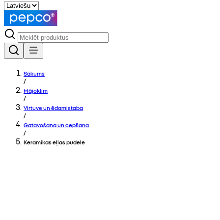
Sākums
/
Mājoklim
/
Virtuve un ēdamistaba
/
Gatavošana un cepšana
/
Keramikas eļļas pudele