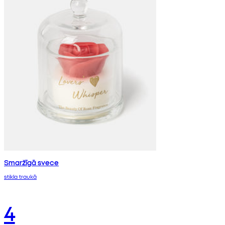
Smaržīgā svece
stikla traukā
4