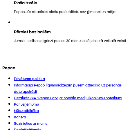
Plaša izvēle
Pepco Jūs atradīsiet plašu preču klāstu sev, ģimenei un mājai.
Pērciet bez bailēm
Jums ir tiesības atgriezt preces 30 dienu laikā jebkurā veikalā valstī.
Pepco
Privātuma politika
Informācija Pepco līgumslēdzējām pusēm attiecībā uz personas
datu apstrādi
Detalizēti SIA “Pepco Latvija” sociālo mediju konkursu noteikumi
Par uzņēmumu
Mūsu atbildība
Karjera
Sazinieties ar mums
Paplašināšanās