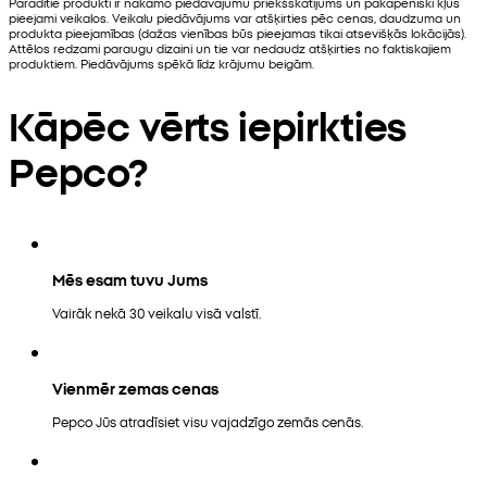
Parādītie produkti ir nākamo piedāvājumu priekšskatījums un pakāpeniski kļūs
pieejami veikalos. Veikalu piedāvājums var atšķirties pēc cenas, daudzuma un
produkta pieejamības (dažas vienības būs pieejamas tikai atsevišķās lokācijās).
Attēlos redzami paraugu dizaini un tie var nedaudz atšķirties no faktiskajiem
produktiem. Piedāvājums spēkā līdz krājumu beigām.
Kāpēc vērts iepirkties
Pepco?
Mēs esam tuvu Jums
Vairāk nekā 30 veikalu visā valstī.
Vienmēr zemas cenas
Pepco Jūs atradīsiet visu vajadzīgo zemās cenās.