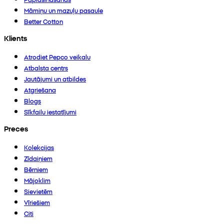
Māmiņu un mazuļu pasaule
Better Cotton
Klients
Atrodiet Pepco veikalu
Atbalsta centrs
Jautājumi un atbildes
Atgriešana
Blogs
Sīkfailu iestatījumi
Preces
Kolekcijas
Zīdaiņiem
Bērniem
Mājoklim
Sievietēm
Vīriešiem
Citi