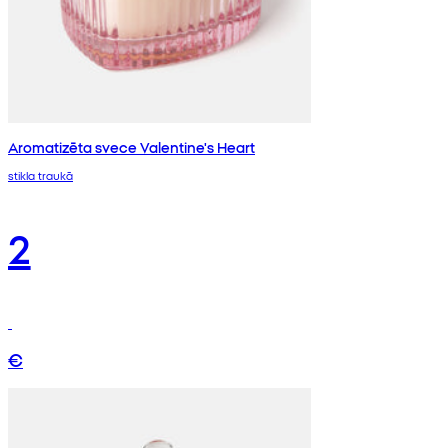
Aromatizēta svece Valentine's Heart
stikla traukā
2
€