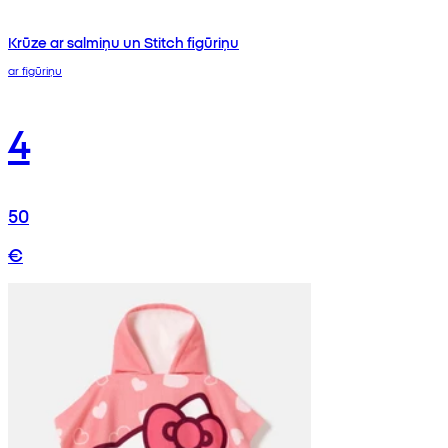
Krūze ar salmiņu un Stitch figūriņu
ar figūriņu
4
50
€