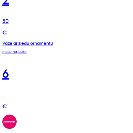
50
€
Vāze ar ziedu ornamentu
moderna, balta
6
€