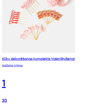
Kūku dekorēšanas komplekts Valentīndienai
dažādas krāsas
1
30