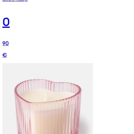
0
90
€