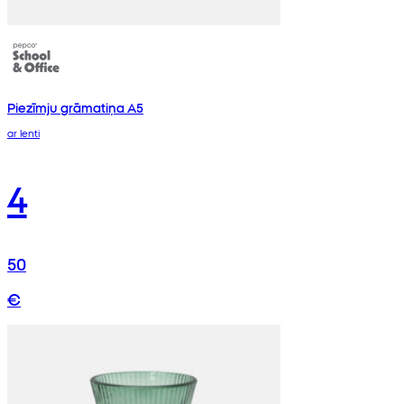
Piezīmju grāmatiņa A5
ar lenti
4
50
€