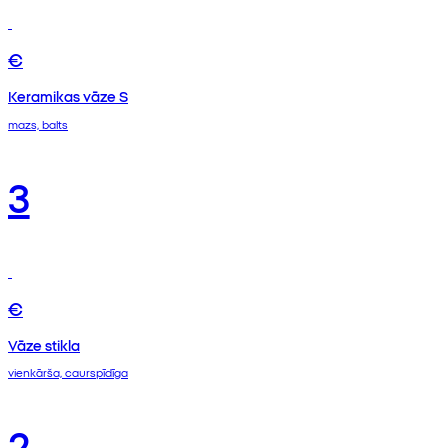
€
Keramikas vāze S
mazs, balts
3
€
Vāze stikla
vienkārša, caurspīdīga
2