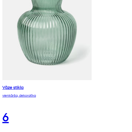
Vāze stikla
vienkārša, dekoratīva
6