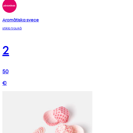
Aromātiska svece
stikla traukā
2
50
€