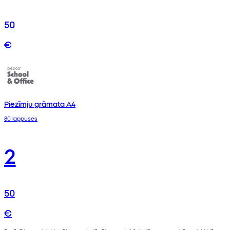
50
€
Piezīmju grāmata A4
80 lappuses
2
50
€