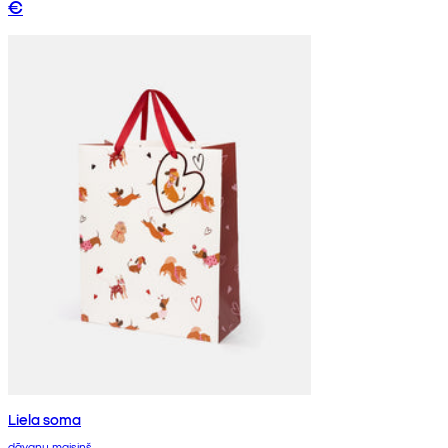
€
Liela soma
dāvanu maisiņš