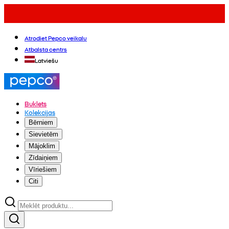
Atrodiet Pepco veikalu
Atbalsta centrs
Latviešu
Buklets
Kolekcijas
Bērniem
Sievietēm
Mājoklim
Zīdaiņiem
Vīriešiem
Citi