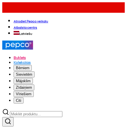
Atrodiet Pepco veikalu
Atbalsta centrs
Latviešu
Buklets
Kolekcijas
Bērniem
Sievietēm
Mājoklim
Zīdaiņiem
Vīriešiem
Citi