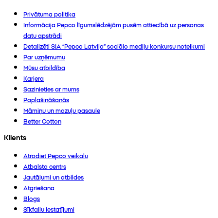
Privātuma politika
Informācija Pepco līgumslēdzējām pusēm attiecībā uz personas
datu apstrādi
Detalizēti SIA “Pepco Latvija” sociālo mediju konkursu noteikumi
Par uzņēmumu
Mūsu atbildība
Karjera
Sazinieties ar mums
Paplašināšanās
Māmiņu un mazuļu pasaule
Better Cotton
Klients
Atrodiet Pepco veikalu
Atbalsta centrs
Jautājumi un atbildes
Atgriešana
Blogs
Sīkfailu iestatījumi