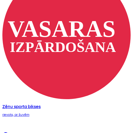
Zēnu sporta bikses
rievots, ar šuvēm