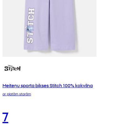
Meiteņu sporta bikses Stitch 100% kokvilna
ar platām starām
7