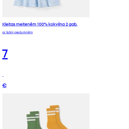
Kleitas meitenēm 100% kokvilna 2 gab.
ar īsām piedurknēm
7
€