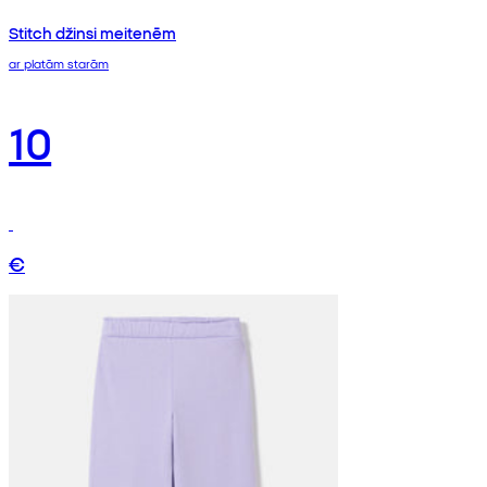
Stitch džinsi meitenēm
ar platām starām
10
€