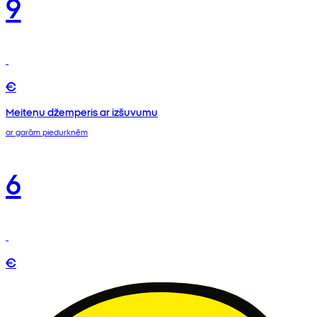
9
€
Meiteņu džemperis ar izšuvumu
ar garām piedurknēm
6
€