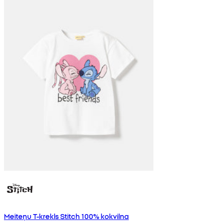
Meiteņu T-krekls Stitch 100% kokvilna