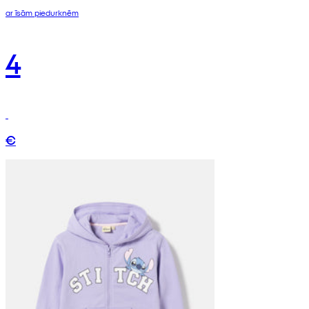
ar īsām piedurknēm
4
€