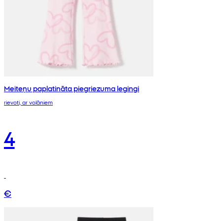
Meiteņu paplatināta piegriezuma legingi
rievoti, ar volāniem
4
€