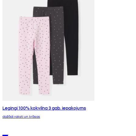
Legingi 100% kokvilna 3 gab. iepakojums
dažādi raksti un krāsas