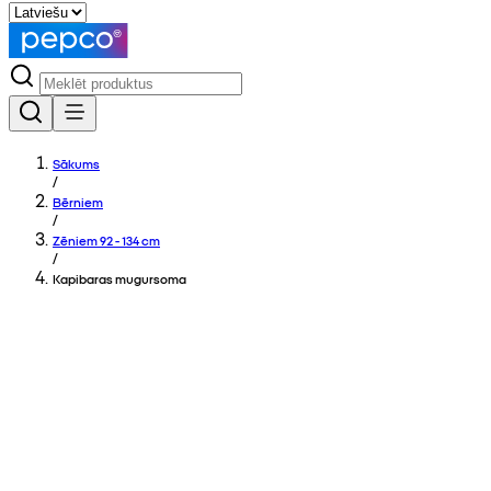
Sākums
/
Bērniem
/
Zēniem 92 - 134 cm
/
Kapibaras mugursoma