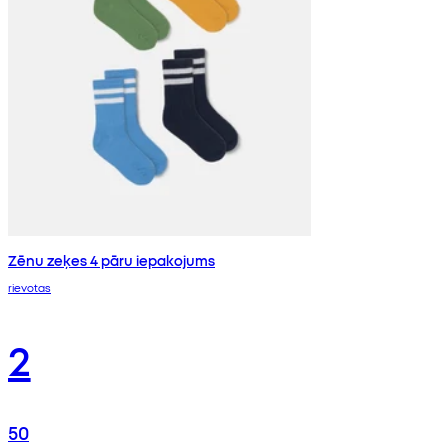
Zēnu zeķes 4 pāru iepakojums
rievotas
2
50