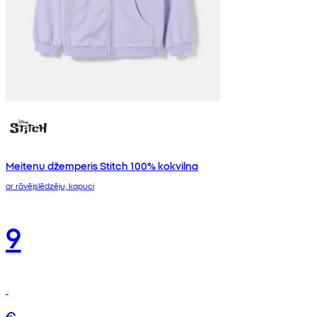
Meiteņu džemperis Stitch 100% kokvilna
ar rāvējslēdzēju, kapuci
9
€