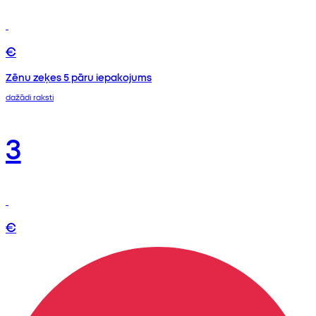
€
Zēnu zeķes 5 pāru iepakojums
dažādi raksti
3
€