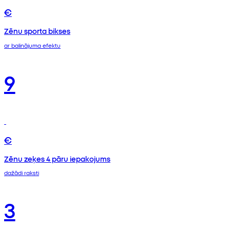
€
Zēnu sporta bikses
ar balinājuma efektu
9
€
Zēnu zeķes 4 pāru iepakojums
dažādi raksti
3