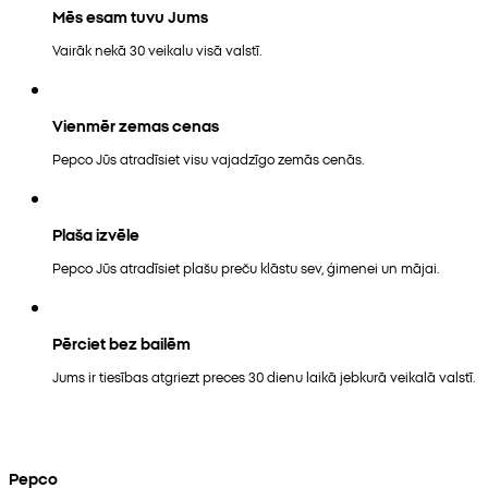
Mēs esam tuvu Jums
Vairāk nekā 30 veikalu visā valstī.
Vienmēr zemas cenas
Pepco Jūs atradīsiet visu vajadzīgo zemās cenās.
Plaša izvēle
Pepco Jūs atradīsiet plašu preču klāstu sev, ģimenei un mājai.
Pērciet bez bailēm
Jums ir tiesības atgriezt preces 30 dienu laikā jebkurā veikalā valstī.
Pepco