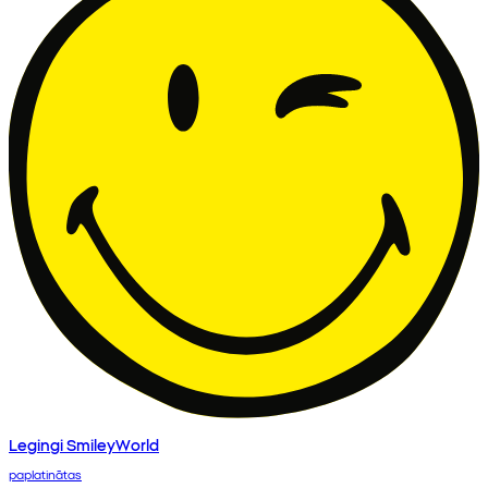
Legingi SmileyWorld
paplatinātas