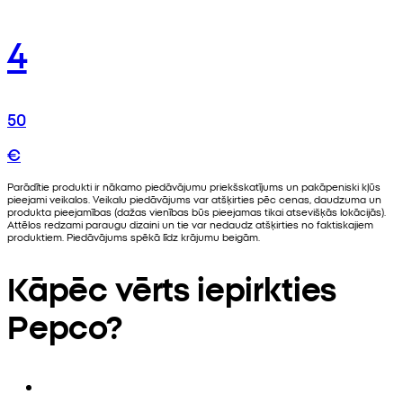
4
50
€
Parādītie produkti ir nākamo piedāvājumu priekšskatījums un pakāpeniski kļūs
pieejami veikalos. Veikalu piedāvājums var atšķirties pēc cenas, daudzuma un
produkta pieejamības (dažas vienības būs pieejamas tikai atsevišķās lokācijās).
Attēlos redzami paraugu dizaini un tie var nedaudz atšķirties no faktiskajiem
produktiem. Piedāvājums spēkā līdz krājumu beigām.
Kāpēc vērts iepirkties
Pepco?