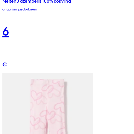
Meiteņu džemperis 100% kokvilna
ar garām piedurknēm
6
€