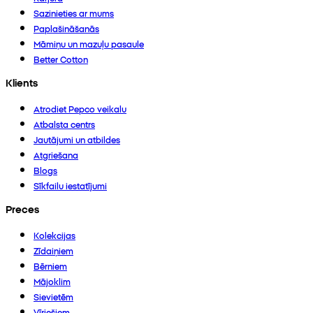
Sazinieties ar mums
Paplašināšanās
Māmiņu un mazuļu pasaule
Better Cotton
Klients
Atrodiet Pepco veikalu
Atbalsta centrs
Jautājumi un atbildes
Atgriešana
Blogs
Sīkfailu iestatījumi
Preces
Kolekcijas
Zīdaiņiem
Bērniem
Mājoklim
Sievietēm
Vīriešiem