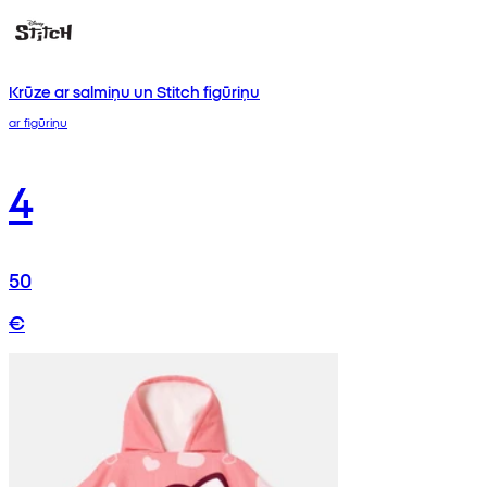
Krūze ar salmiņu un Stitch figūriņu
ar figūriņu
4
50
€