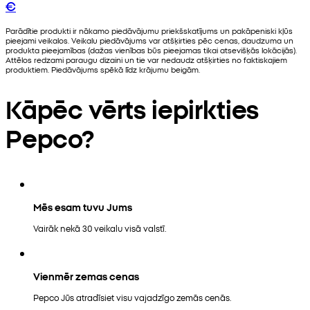
€
Parādītie produkti ir nākamo piedāvājumu priekšskatījums un pakāpeniski kļūs
pieejami veikalos. Veikalu piedāvājums var atšķirties pēc cenas, daudzuma un
produkta pieejamības (dažas vienības būs pieejamas tikai atsevišķās lokācijās).
Attēlos redzami paraugu dizaini un tie var nedaudz atšķirties no faktiskajiem
produktiem. Piedāvājums spēkā līdz krājumu beigām.
Kāpēc vērts iepirkties
Pepco?
Mēs esam tuvu Jums
Vairāk nekā 30 veikalu visā valstī.
Vienmēr zemas cenas
Pepco Jūs atradīsiet visu vajadzīgo zemās cenās.