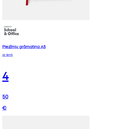
Piezīmju grāmatiņa A5
ar lenti
4
50
€