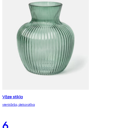
Vāze stikla
vienkārša, dekoratīva
6