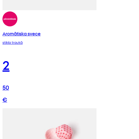
Aromātiska svece
stikla traukā
2
50
€