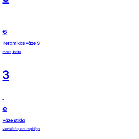
€
Keramikas vāze S
mazs, balts
3
€
Vāze stikla
vienkārša, caurspīdīga