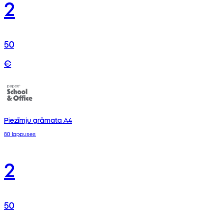
2
50
€
Piezīmju grāmata A4
80 lappuses
2
50