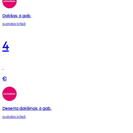
Dakšas, 6 gab.
sudraba krāsā
4
€
Deserta dakšiņas, 6 gab.
sudraba krāsā