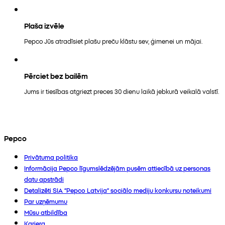
Plaša izvēle
Pepco Jūs atradīsiet plašu preču klāstu sev, ģimenei un mājai.
Pērciet bez bailēm
Jums ir tiesības atgriezt preces 30 dienu laikā jebkurā veikalā valstī.
Pepco
Privātuma politika
Informācija Pepco līgumslēdzējām pusēm attiecībā uz personas
datu apstrādi
Detalizēti SIA “Pepco Latvija” sociālo mediju konkursu noteikumi
Par uzņēmumu
Mūsu atbildība
Karjera