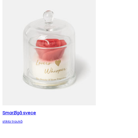
Smaržīgā svece
stikla traukā