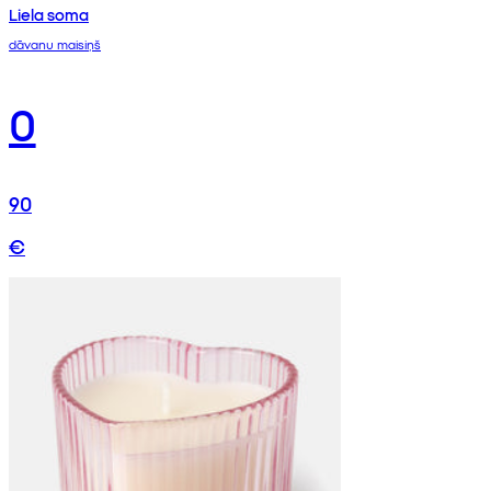
Liela soma
dāvanu maisiņš
0
90
€