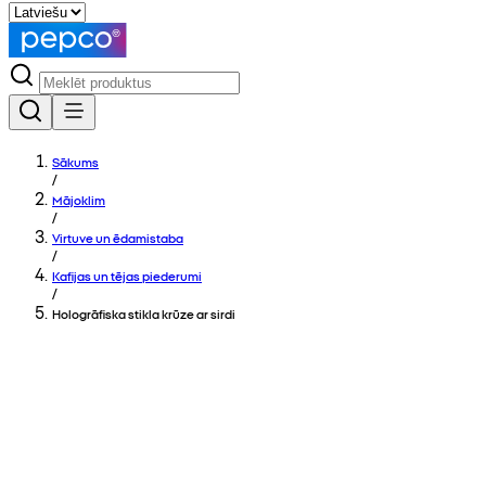
Sākums
/
Mājoklim
/
Virtuve un ēdamistaba
/
Kafijas un tējas piederumi
/
Hologrāfiska stikla krūze ar sirdi