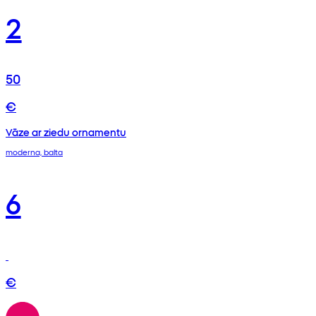
2
50
€
Vāze ar ziedu ornamentu
moderna, balta
6
€