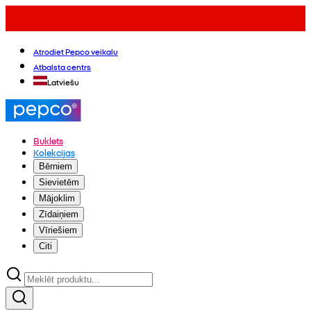
Atrodiet Pepco veikalu
Atbalsta centrs
Latviešu
Buklets
Kolekcijas
Bērniem
Sievietēm
Mājoklim
Zīdaiņiem
Vīriešiem
Citi