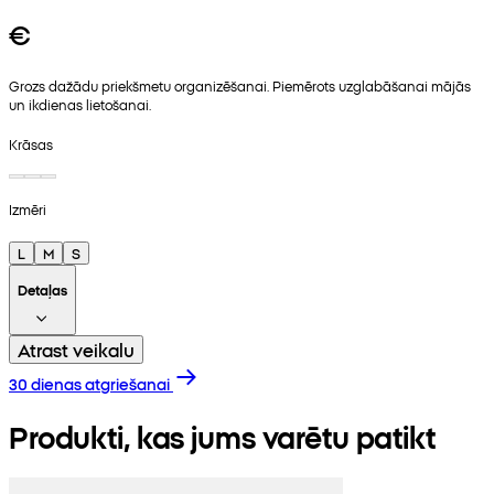
€
Grozs dažādu priekšmetu organizēšanai. Piemērots uzglabāšanai mājās
un ikdienas lietošanai.
Krāsas
Izmēri
L
M
S
Detaļas
Atrast veikalu
30 dienas atgriešanai
Produkti, kas jums varētu patikt