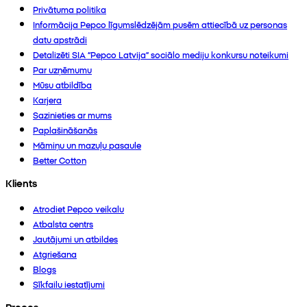
Privātuma politika
Informācija Pepco līgumslēdzējām pusēm attiecībā uz personas
datu apstrādi
Detalizēti SIA “Pepco Latvija” sociālo mediju konkursu noteikumi
Par uzņēmumu
Mūsu atbildība
Karjera
Sazinieties ar mums
Paplašināšanās
Māmiņu un mazuļu pasaule
Better Cotton
Klients
Atrodiet Pepco veikalu
Atbalsta centrs
Jautājumi un atbildes
Atgriešana
Blogs
Sīkfailu iestatījumi
Preces