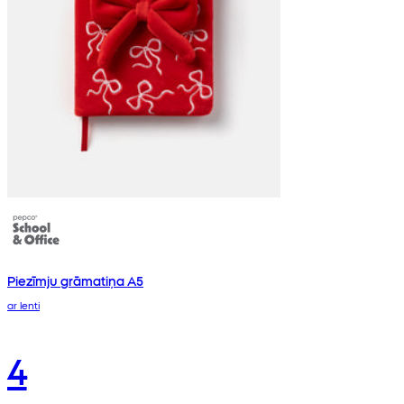
Piezīmju grāmatiņa A5
ar lenti
4