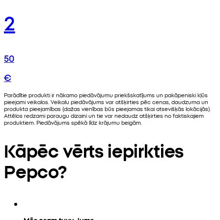
2
50
€
Parādītie produkti ir nākamo piedāvājumu priekšskatījums un pakāpeniski kļūs
pieejami veikalos. Veikalu piedāvājums var atšķirties pēc cenas, daudzuma un
produkta pieejamības (dažas vienības būs pieejamas tikai atsevišķās lokācijās).
Attēlos redzami paraugu dizaini un tie var nedaudz atšķirties no faktiskajiem
produktiem. Piedāvājums spēkā līdz krājumu beigām.
Kāpēc vērts iepirkties
Pepco?
Mēs esam tuvu Jums