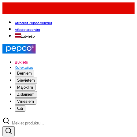
Atrodiet Pepco veikalu
Atbalsta centrs
Latviešu
Buklets
Kolekcijas
Bērniem
Sievietēm
Mājoklim
Zīdaiņiem
Vīriešiem
Citi