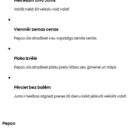
Vairāk nekā 30 veikalu visā valstī.
Vienmēr zemas cenas
Pepco Jūs atradīsiet visu vajadzīgo zemās cenās.
Plaša izvēle
Pepco Jūs atradīsiet plašu preču klāstu sev, ģimenei un mājai.
Pērciet bez bailēm
Jums ir tiesības atgriezt preces 30 dienu laikā jebkurā veikalā valstī.
Pepco