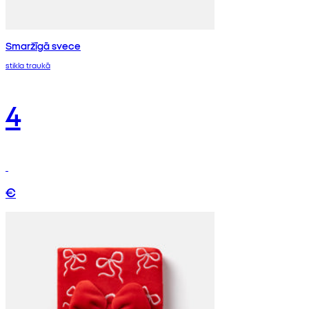
Smaržīgā svece
stikla traukā
4
€