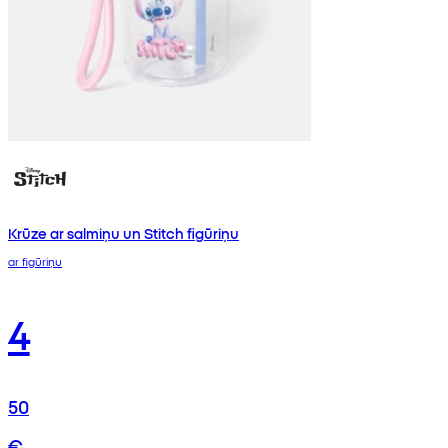
Krūze ar salmiņu un Stitch figūriņu
ar figūriņu
4
50
€