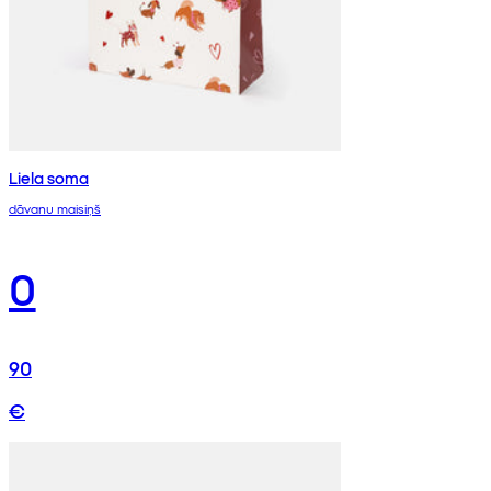
Liela soma
dāvanu maisiņš
0
90
€