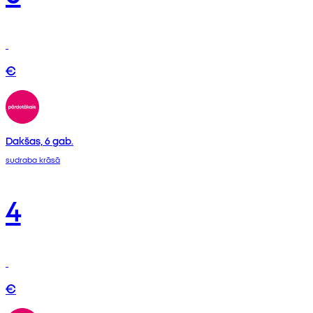
€
Dakšas, 6 gab.
sudraba krāsā
4
€