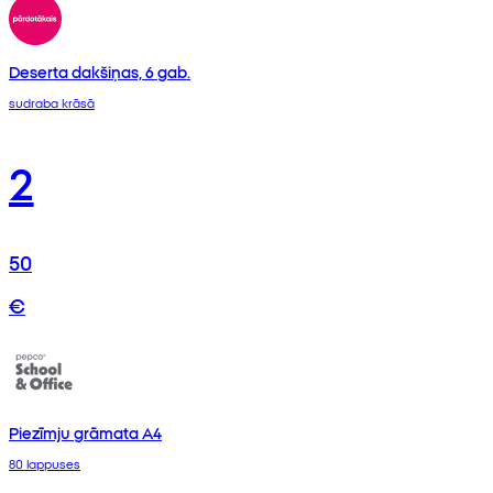
Deserta dakšiņas, 6 gab.
sudraba krāsā
2
50
€
Piezīmju grāmata A4
80 lappuses