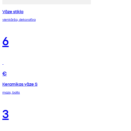
Vāze stikla
vienkārša, dekoratīva
6
€
Keramikas vāze S
mazs, balts
3