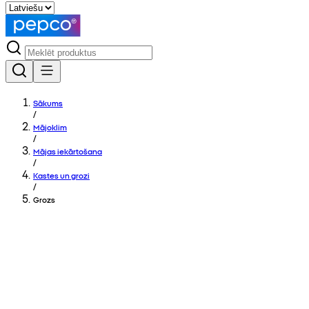
Sākums
/
Mājoklim
/
Mājas iekārtošana
/
Kastes un grozi
/
Grozs