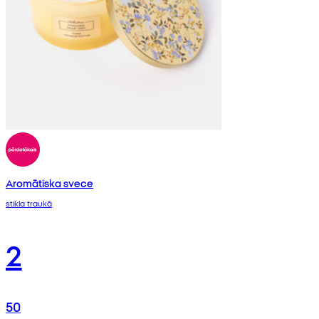
Aromātiska svece
stikla traukā
2
50