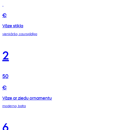
€
Vāze stikla
vienkārša, caurspīdīga
2
50
€
Vāze ar ziedu ornamentu
moderna, balta
6