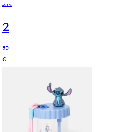
450 ml
2
50
€