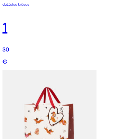
dažādas krāsas
1
30
€