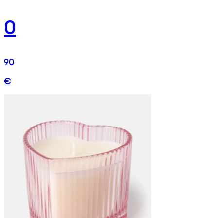
0
90
€