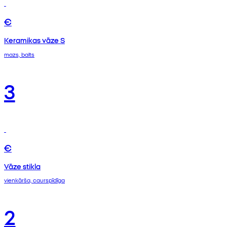
€
Keramikas vāze S
mazs, balts
3
€
Vāze stikla
vienkārša, caurspīdīga
2