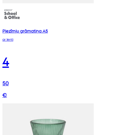
Piezīmju grāmatiņa A5
ar lenti
4
50
€