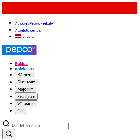
Atrodiet Pepco veikalu
Atbalsta centrs
Latviešu
Buklets
Kolekcijas
Bērniem
Sievietēm
Mājoklim
Zīdaiņiem
Vīriešiem
Citi