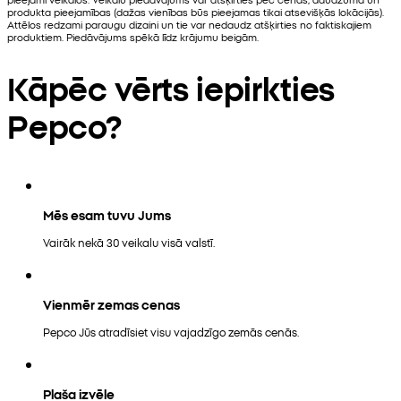
produkta pieejamības (dažas vienības būs pieejamas tikai atsevišķās lokācijās).
Attēlos redzami paraugu dizaini un tie var nedaudz atšķirties no faktiskajiem
produktiem. Piedāvājums spēkā līdz krājumu beigām.
Kāpēc vērts iepirkties
Pepco?
Mēs esam tuvu Jums
Vairāk nekā 30 veikalu visā valstī.
Vienmēr zemas cenas
Pepco Jūs atradīsiet visu vajadzīgo zemās cenās.
Plaša izvēle