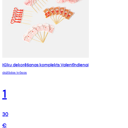
Kūku dekorēšanas komplekts Valentīndienai
dažādas krāsas
1
30
€