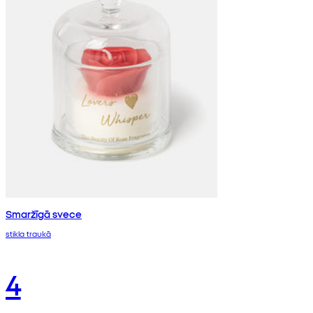
Smaržīgā svece
stikla traukā
4