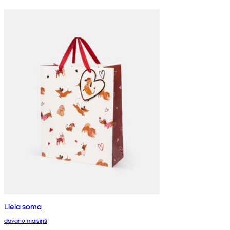
Liela soma
dāvanu maisiņš