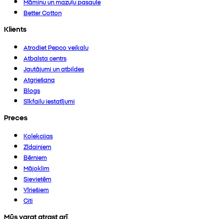
Māmiņu un mazuļu pasaule
Better Cotton
Klients
Atrodiet Pepco veikalu
Atbalsta centrs
Jautājumi un atbildes
Atgriešana
Blogs
Sīkfailu iestatījumi
Preces
Kolekcijas
Zīdaiņiem
Bērniem
Mājoklim
Sievietēm
Vīriešiem
Citi
Mūs varat atrast arī