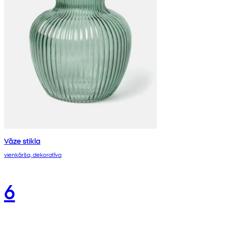
Vāze stikla
vienkārša, dekoratīva
6