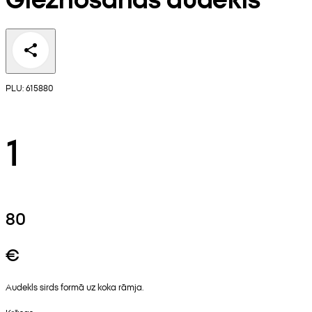
PLU: 615880
1
80
€
Audekls sirds formā uz koka rāmja.