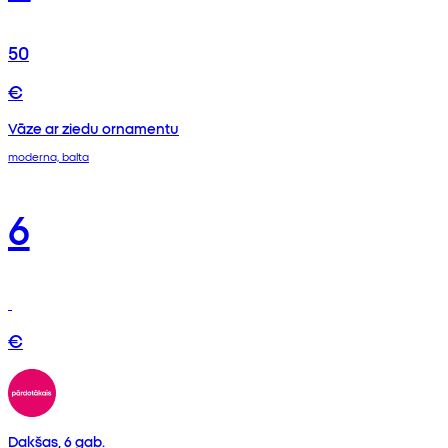
50
€
Vāze ar ziedu ornamentu
moderna, balta
6
€
Dakšas, 6 gab.