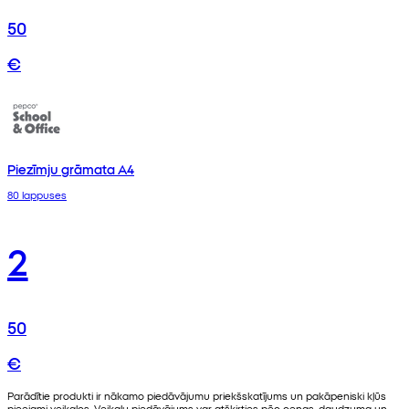
50
€
Piezīmju grāmata A4
80 lappuses
2
50
€
Parādītie produkti ir nākamo piedāvājumu priekšskatījums un pakāpeniski kļūs
pieejami veikalos. Veikalu piedāvājums var atšķirties pēc cenas, daudzuma un