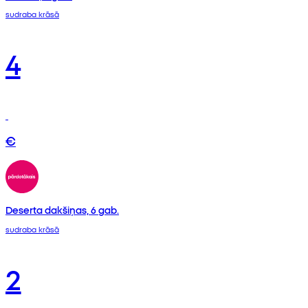
sudraba krāsā
4
€
Deserta dakšiņas, 6 gab.
sudraba krāsā
2