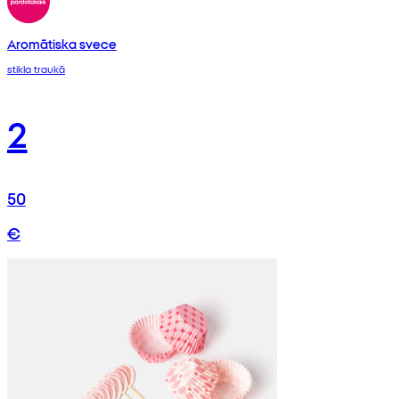
Aromātiska svece
stikla traukā
2
50
€