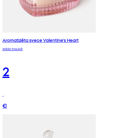
Aromatizēta svece Valentine's Heart
stikla traukā
2
€