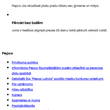
Pepco Jūs atradīsiet plašu preču klāstu sev, ģimenei un mājai.
Pērciet bez bailēm
Jums ir tiesības atgriezt preces 30 dienu laikā jebkurā veikalā valstī.
Pepco
Privātuma politika
Informācija Pepco līgumslēdzējām pusēm attiecībā uz personas
datu apstrādi
Detalizēti SIA “Pepco Latvija” sociālo mediju konkursu noteikumi
Par uzņēmumu
Mūsu atbildība
Karjera
Sazinieties ar mums
Paplašināšanās