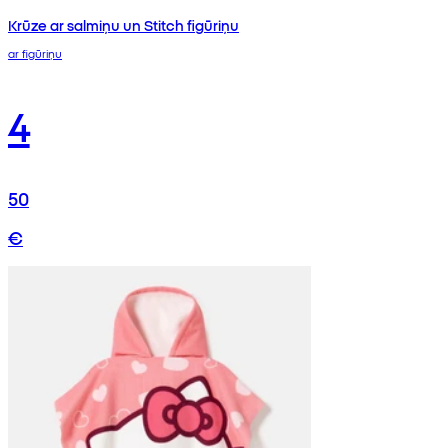
Krūze ar salmiņu un Stitch figūriņu
ar figūriņu
4
50
€