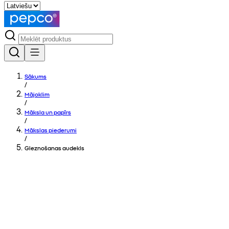
Sākums
/
Mājoklim
/
Māksla un papīrs
/
Mākslas piederumi
/
Gleznošanas audekls