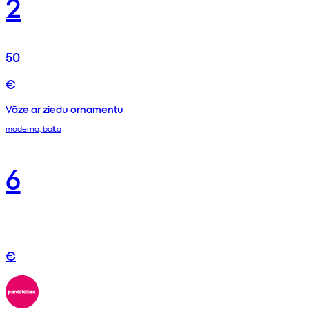
2
50
€
Vāze ar ziedu ornamentu
moderna, balta
6
€