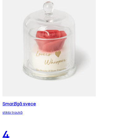
Smaržīgā svece
stikla traukā
4