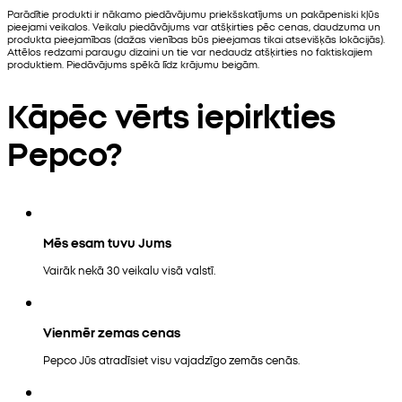
Parādītie produkti ir nākamo piedāvājumu priekšskatījums un pakāpeniski kļūs
pieejami veikalos. Veikalu piedāvājums var atšķirties pēc cenas, daudzuma un
produkta pieejamības (dažas vienības būs pieejamas tikai atsevišķās lokācijās).
Attēlos redzami paraugu dizaini un tie var nedaudz atšķirties no faktiskajiem
produktiem. Piedāvājums spēkā līdz krājumu beigām.
Kāpēc vērts iepirkties
Pepco?
Mēs esam tuvu Jums
Vairāk nekā 30 veikalu visā valstī.
Vienmēr zemas cenas
Pepco Jūs atradīsiet visu vajadzīgo zemās cenās.