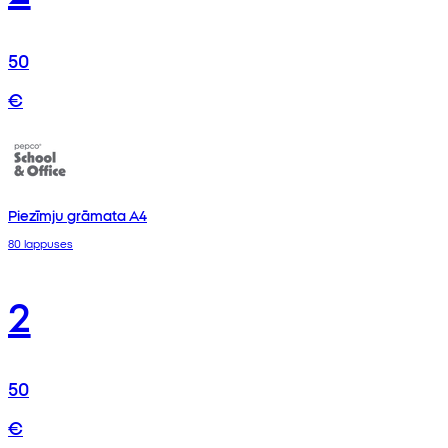
50
€
Piezīmju grāmata A4
80 lappuses
2
50
€