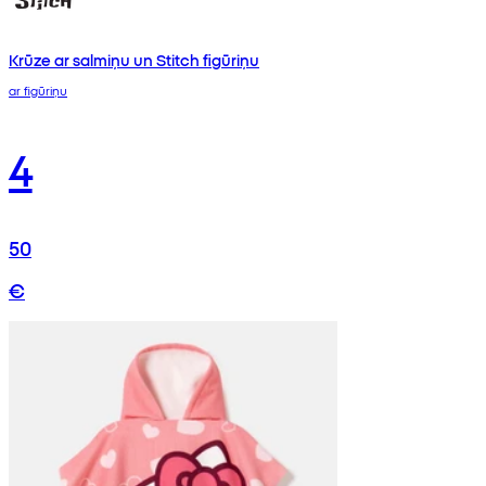
Krūze ar salmiņu un Stitch figūriņu
ar figūriņu
4
50
€