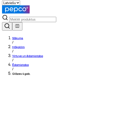
Sākums
/
Mājoklim
/
Virtuve un ēdamistaba
/
Ēdamistaba
/
Glāzes 4 gab.