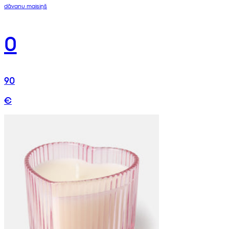
dāvanu maisiņš
0
90
€