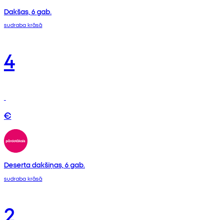
Dakšas, 6 gab.
sudraba krāsā
4
€
Deserta dakšiņas, 6 gab.
sudraba krāsā
2