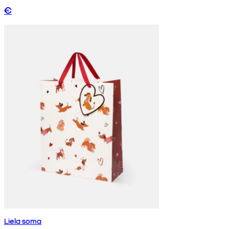
€
Liela soma