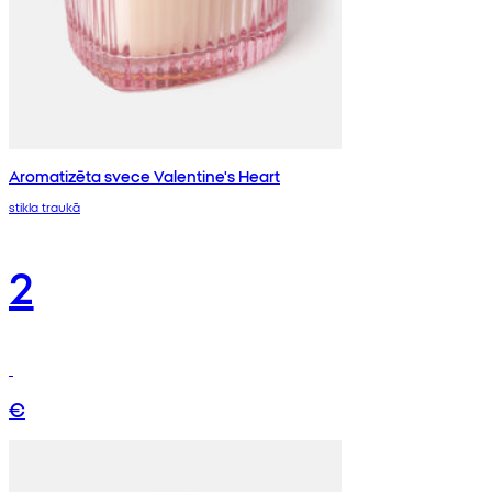
Aromatizēta svece Valentine's Heart
stikla traukā
2
€