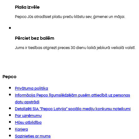
Plaša izvēle
Pepco Jūs atradīsiet plašu preču klāstu sev, ģimenei un mājai.
Pērciet bez bailēm
Jums ir tiesības atgriezt preces 30 dienu laikā jebkurā veikalā valstī.
Pepco
Privātuma politika
Informācija Pepco līgumslēdzējām pusēm attiecībā uz personas
datu apstrādi
Detalizēti SIA “Pepco Latvija” sociālo mediju konkursu noteikumi
Par uzņēmumu
Mūsu atbildība
Karjera
Sazinieties ar mums