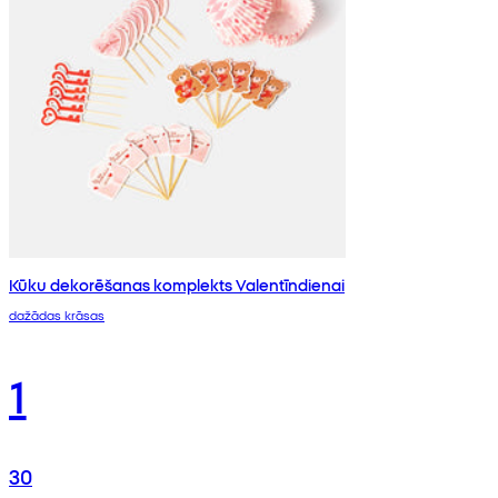
Kūku dekorēšanas komplekts Valentīndienai
dažādas krāsas
1
30