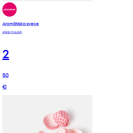
Aromātiska svece
stikla traukā
2
50
€