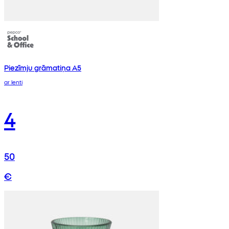
Piezīmju grāmatiņa A5
ar lenti
4
50
€