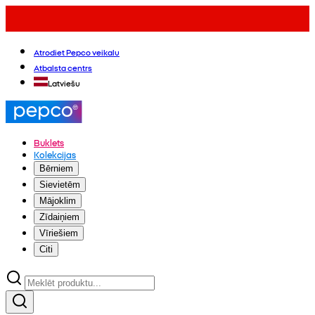
Atrodiet Pepco veikalu
Atbalsta centrs
Latviešu
Buklets
Kolekcijas
Bērniem
Sievietēm
Mājoklim
Zīdaiņiem
Vīriešiem
Citi