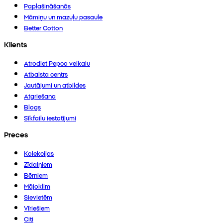
Paplašināšanās
Māmiņu un mazuļu pasaule
Better Cotton
Klients
Atrodiet Pepco veikalu
Atbalsta centrs
Jautājumi un atbildes
Atgriešana
Blogs
Sīkfailu iestatījumi
Preces
Kolekcijas
Zīdaiņiem
Bērniem
Mājoklim
Sievietēm
Vīriešiem
Citi