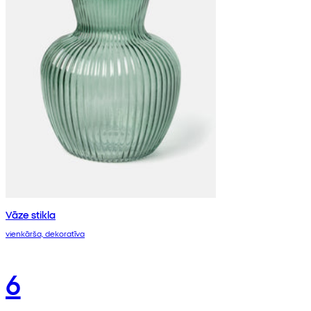
Vāze stikla
vienkārša, dekoratīva
6