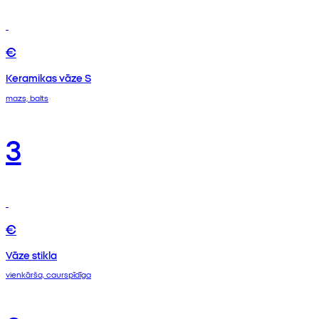
€
Keramikas vāze S
mazs, balts
3
€
Vāze stikla
vienkārša, caurspīdīga