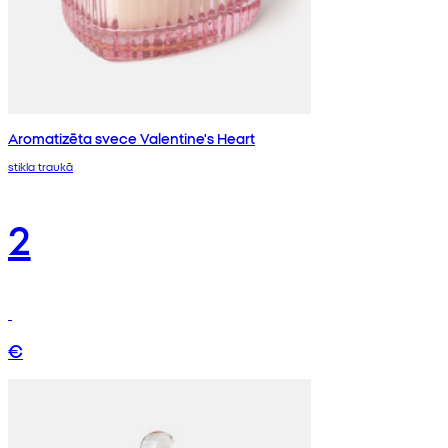
Aromatizēta svece Valentine's Heart
stikla traukā
2
€