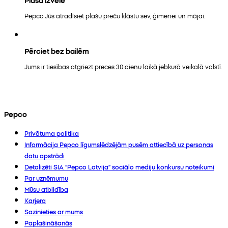
Pepco Jūs atradīsiet plašu preču klāstu sev, ģimenei un mājai.
Pērciet bez bailēm
Jums ir tiesības atgriezt preces 30 dienu laikā jebkurā veikalā valstī.
Pepco
Privātuma politika
Informācija Pepco līgumslēdzējām pusēm attiecībā uz personas
datu apstrādi
Detalizēti SIA “Pepco Latvija” sociālo mediju konkursu noteikumi
Par uzņēmumu
Mūsu atbildība
Karjera
Sazinieties ar mums
Paplašināšanās