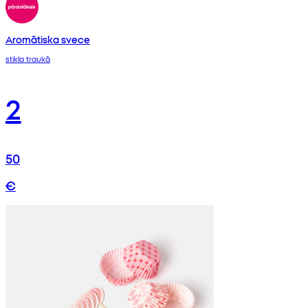
Aromātiska svece
stikla traukā
2
50
€