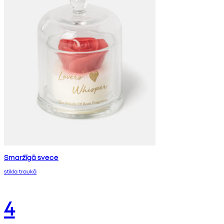
Smaržīgā svece
stikla traukā
4