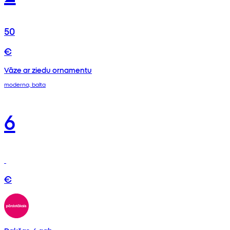
50
€
Vāze ar ziedu ornamentu
moderna, balta
6
€