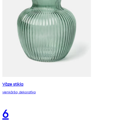
Vāze stikla
vienkārša, dekoratīva
6