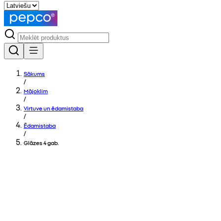
Sākums
/
Mājoklim
/
Virtuve un ēdamistaba
/
Ēdamistaba
/
Glāzes 4 gab.