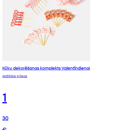
Kūku dekorēšanas komplekts Valentīndienai
dažādas krāsas
1
30
€