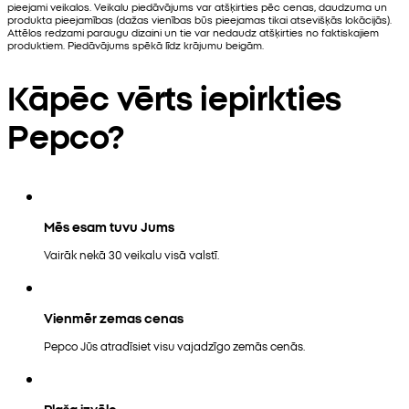
pieejami veikalos. Veikalu piedāvājums var atšķirties pēc cenas, daudzuma un
produkta pieejamības (dažas vienības būs pieejamas tikai atsevišķās lokācijās).
Attēlos redzami paraugu dizaini un tie var nedaudz atšķirties no faktiskajiem
produktiem. Piedāvājums spēkā līdz krājumu beigām.
Kāpēc vērts iepirkties
Pepco?
Mēs esam tuvu Jums
Vairāk nekā 30 veikalu visā valstī.
Vienmēr zemas cenas
Pepco Jūs atradīsiet visu vajadzīgo zemās cenās.
Plaša izvēle