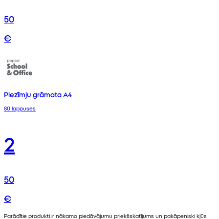
50
€
Piezīmju grāmata A4
80 lappuses
2
50
€
Parādītie produkti ir nākamo piedāvājumu priekšskatījums un pakāpeniski kļūs