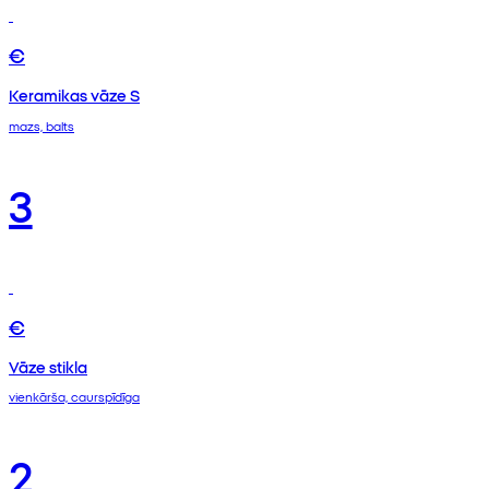
€
Keramikas vāze S
mazs, balts
3
€
Vāze stikla
vienkārša, caurspīdīga
2