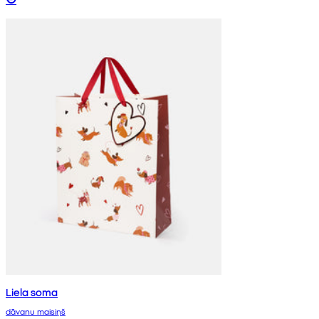
Liela soma
dāvanu maisiņš