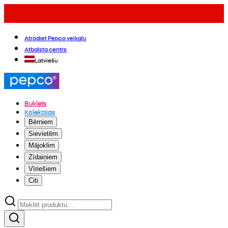
Atrodiet Pepco veikalu
Atbalsta centrs
Latviešu
Buklets
Kolekcijas
Bērniem
Sievietēm
Mājoklim
Zīdaiņiem
Vīriešiem
Citi