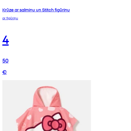
Krūze ar salmiņu un Stitch figūriņu
ar figūriņu
4
50
€