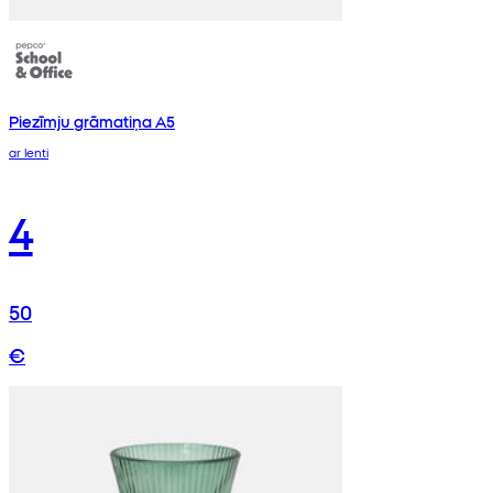
Piezīmju grāmatiņa A5
ar lenti
4
50
€