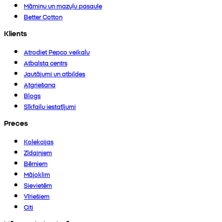
Māmiņu un mazuļu pasaule
Better Cotton
Klients
Atrodiet Pepco veikalu
Atbalsta centrs
Jautājumi un atbildes
Atgriešana
Blogs
Sīkfailu iestatījumi
Preces
Kolekcijas
Zīdaiņiem
Bērniem
Mājoklim
Sievietēm
Vīriešiem
Citi