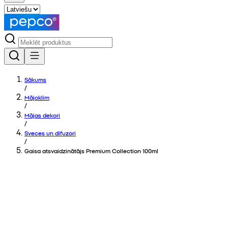
Sākums
/
Mājoklim
/
Mājas dekori
/
Sveces un difuzori
/
Gaisa atsvaidzinātājs Premium Collection 100ml