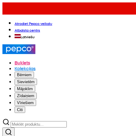
Atrodiet Pepco veikalu
Atbalsta centrs
Latviešu
Buklets
Kolekcijas
Bērniem
Sievietēm
Mājoklim
Zīdaiņiem
Vīriešiem
Citi