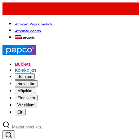
Atrodiet Pepco veikalu
Atbalsta centrs
Latviešu
Buklets
Kolekcijas
Bērniem
Sievietēm
Mājoklim
Zīdaiņiem
Vīriešiem
Citi