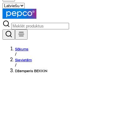
Sākums
/
Sievietēm
/
Džemperis BEKKIN