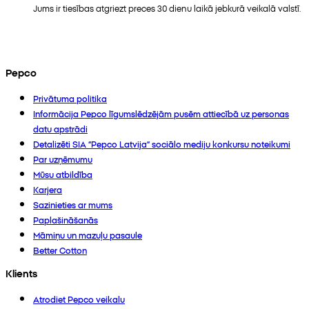
Jums ir tiesības atgriezt preces 30 dienu laikā jebkurā veikalā valstī.
Pepco
Privātuma politika
Informācija Pepco līgumslēdzējām pusēm attiecībā uz personas
datu apstrādi
Detalizēti SIA “Pepco Latvija” sociālo mediju konkursu noteikumi
Par uzņēmumu
Mūsu atbildība
Karjera
Sazinieties ar mums
Paplašināšanās
Māmiņu un mazuļu pasaule
Better Cotton
Klients
Atrodiet Pepco veikalu