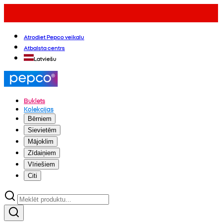
Atrodiet Pepco veikalu
Atbalsta centrs
Latviešu
Buklets
Kolekcijas
Bērniem
Sievietēm
Mājoklim
Zīdaiņiem
Vīriešiem
Citi