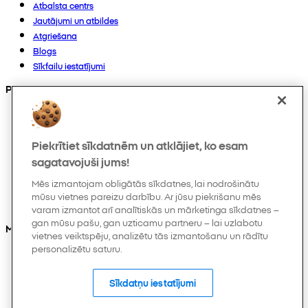
Atbalsta centrs
Jautājumi un atbildes
Atgriešana
Blogs
Sīkfailu iestatījumi
Preces
Kolekcijas
Zīdaiņiem
Piekrītiet sīkdatnēm un atklājiet, ko esam
Bērniem
Mājoklim
sagatavojuši jums!
Sievietēm
Mēs izmantojam obligātās sīkdatnes, lai nodrošinātu
Vīriešiem
mūsu vietnes pareizu darbību. Ar jūsu piekrišanu mēs
Citi
varam izmantot arī analītiskās un mārketinga sīkdatnes –
gan mūsu pašu, gan uzticamu partneru – lai uzlabotu
Mūs varat atrast arī
vietnes veiktspēju, analizētu tās izmantošanu un rādītu
personalizētu saturu.
Sīkdatņu iestatījumi