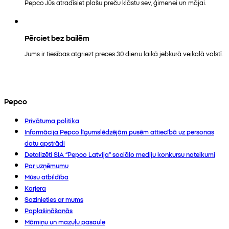
Pepco Jūs atradīsiet plašu preču klāstu sev, ģimenei un mājai.
Pērciet bez bailēm
Jums ir tiesības atgriezt preces 30 dienu laikā jebkurā veikalā valstī.
Pepco
Privātuma politika
Informācija Pepco līgumslēdzējām pusēm attiecībā uz personas
datu apstrādi
Detalizēti SIA “Pepco Latvija” sociālo mediju konkursu noteikumi
Par uzņēmumu
Mūsu atbildība
Karjera
Sazinieties ar mums
Paplašināšanās
Māmiņu un mazuļu pasaule