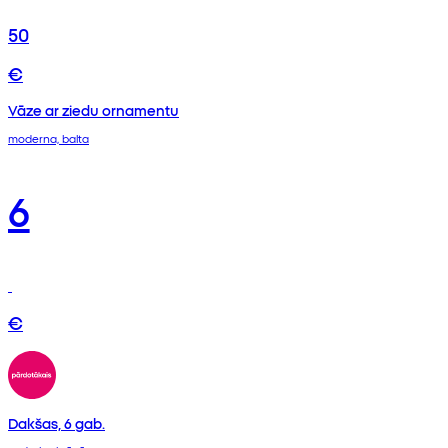
50
€
Vāze ar ziedu ornamentu
moderna, balta
6
€
Dakšas, 6 gab.