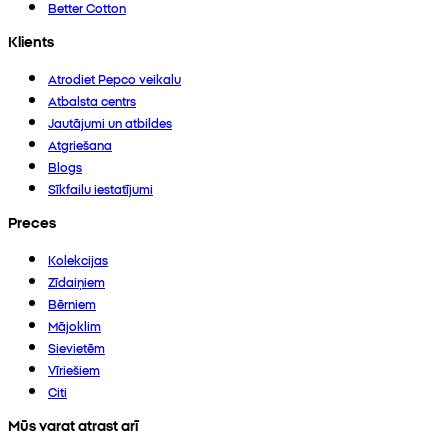
Better Cotton
Klients
Atrodiet Pepco veikalu
Atbalsta centrs
Jautājumi un atbildes
Atgriešana
Blogs
Sīkfailu iestatījumi
Preces
Kolekcijas
Zīdaiņiem
Bērniem
Mājoklim
Sievietēm
Vīriešiem
Citi
Mūs varat atrast arī