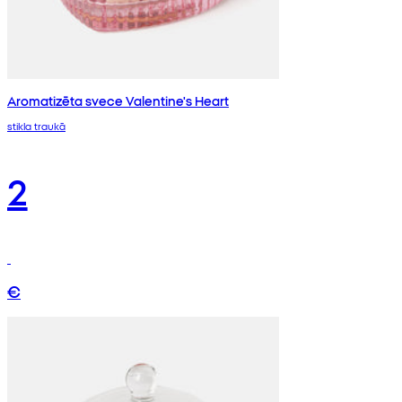
Aromatizēta svece Valentine's Heart
stikla traukā
2
€