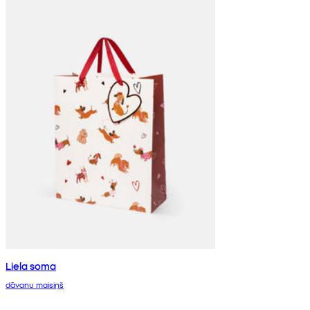
Liela soma
dāvanu maisiņš