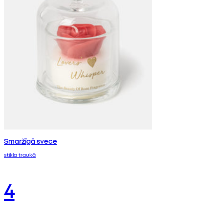
Smaržīgā svece
stikla traukā
4