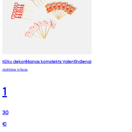
Kūku dekorēšanas komplekts Valentīndienai
dažādas krāsas
1
30
€