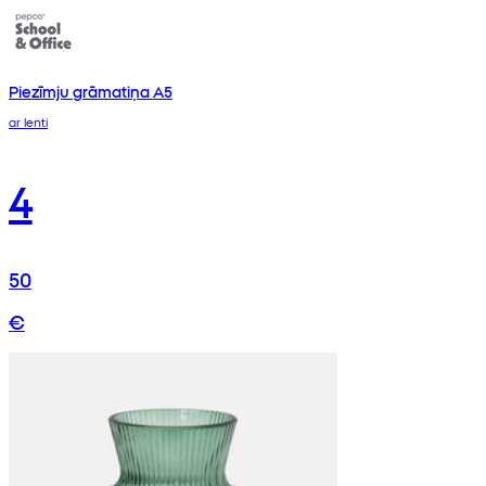
Piezīmju grāmatiņa A5
ar lenti
4
50
€