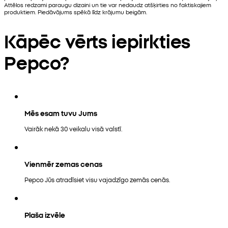
Attēlos redzami paraugu dizaini un tie var nedaudz atšķirties no faktiskajiem
produktiem. Piedāvājums spēkā līdz krājumu beigām.
Kāpēc vērts iepirkties
Pepco?
Mēs esam tuvu Jums
Vairāk nekā 30 veikalu visā valstī.
Vienmēr zemas cenas
Pepco Jūs atradīsiet visu vajadzīgo zemās cenās.
Plaša izvēle