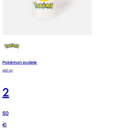
Pokémon pudele
450 ml
2
50
€