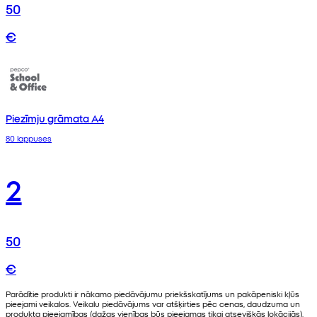
50
€
Piezīmju grāmata A4
80 lappuses
2
50
€
Parādītie produkti ir nākamo piedāvājumu priekšskatījums un pakāpeniski kļūs
pieejami veikalos. Veikalu piedāvājums var atšķirties pēc cenas, daudzuma un
produkta pieejamības (dažas vienības būs pieejamas tikai atsevišķās lokācijās).