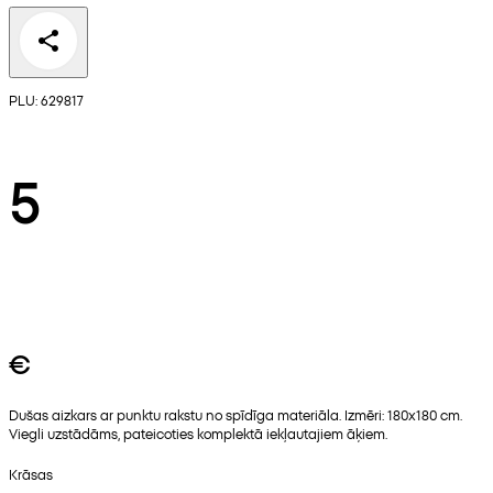
PLU: 629817
5
€
Dušas aizkars ar punktu rakstu no spīdīga materiāla. Izmēri: 180x180 cm.
Viegli uzstādāms, pateicoties komplektā iekļautajiem āķiem.
Krāsas