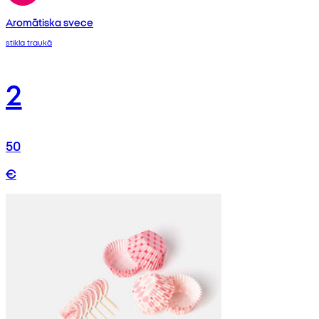
Aromātiska svece
stikla traukā
2
50
€