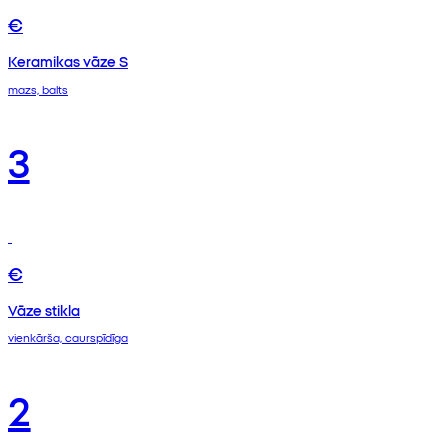
€
Keramikas vāze S
mazs, balts
3
€
Vāze stikla
vienkārša, caurspīdīga
2