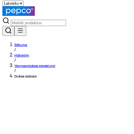
Sākums
/
Mājoklim
/
Vannasistabas piederumi
/
Dušas aizkars