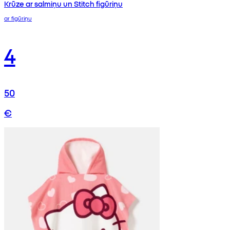
Krūze ar salmiņu un Stitch figūriņu
ar figūriņu
4
50
€