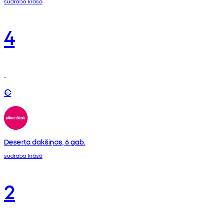
sudraba krāsā
4
€
Deserta dakšiņas, 6 gab.
sudraba krāsā
2