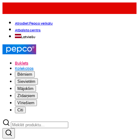
Atrodiet Pepco veikalu
Atbalsta centrs
Latviešu
Buklets
Kolekcijas
Bērniem
Sievietēm
Mājoklim
Zīdaiņiem
Vīriešiem
Citi