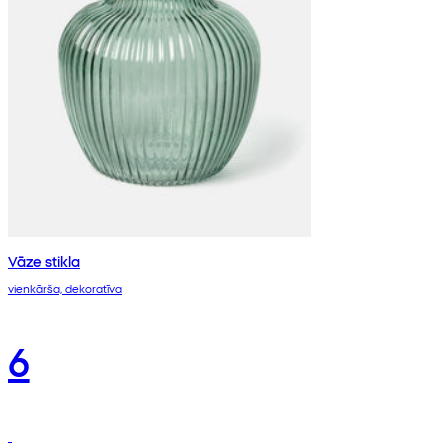
Vāze stikla
vienkārša, dekoratīva
6