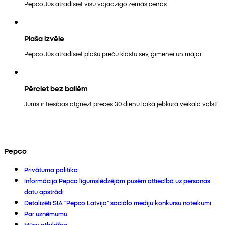
Pepco Jūs atradīsiet visu vajadzīgo zemās cenās.
Plaša izvēle
Pepco Jūs atradīsiet plašu preču klāstu sev, ģimenei un mājai.
Pērciet bez bailēm
Jums ir tiesības atgriezt preces 30 dienu laikā jebkurā veikalā valstī.
Pepco
Privātuma politika
Informācija Pepco līgumslēdzējām pusēm attiecībā uz personas
datu apstrādi
Detalizēti SIA “Pepco Latvija” sociālo mediju konkursu noteikumi
Par uzņēmumu
Mūsu atbildība