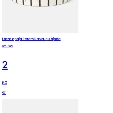
Maza apaļa keramikas suņu bļoda
atturīga
2
50
€