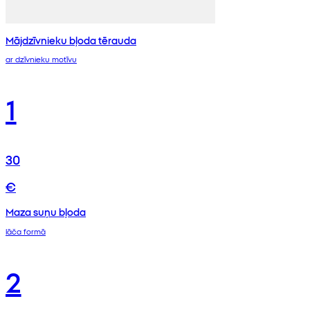
Mājdzīvnieku bļoda tērauda
ar dzīvnieku motīvu
1
30
€
Maza suņu bļoda
lāča formā
2