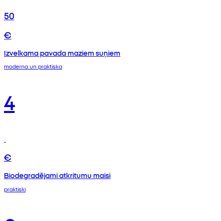
50
€
Izvelkama pavada maziem suņiem
moderna un praktiska
4
€
Biodegradējami atkritumu maisi
praktiski