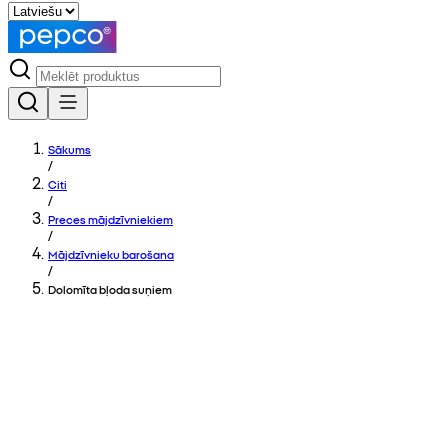
Sākums
/
Citi
/
Preces mājdzīvniekiem
/
Mājdzīvnieku barošana
/
Dolomīta bļoda suņiem