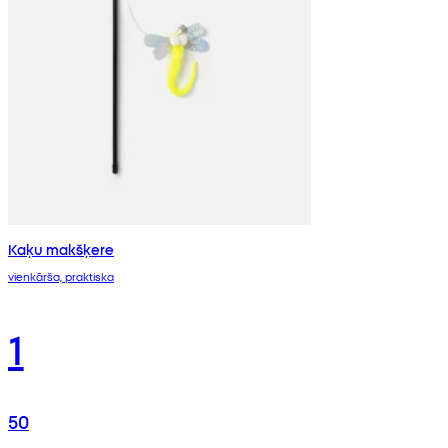
Kaķu makšķere
vienkārša, praktiska
1
50