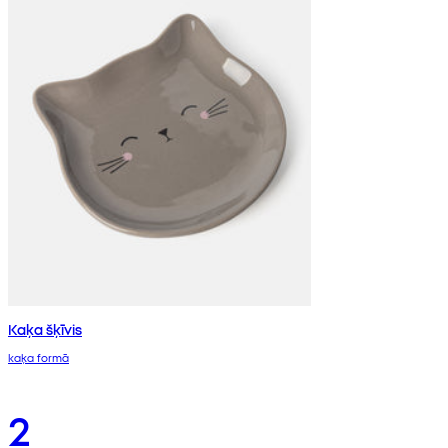
Kaķa šķīvis
kaķa formā
2