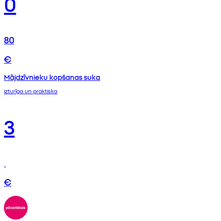
0
80
€
Mājdzīvnieku kopšanas suka
izturīga un praktiska
3
€