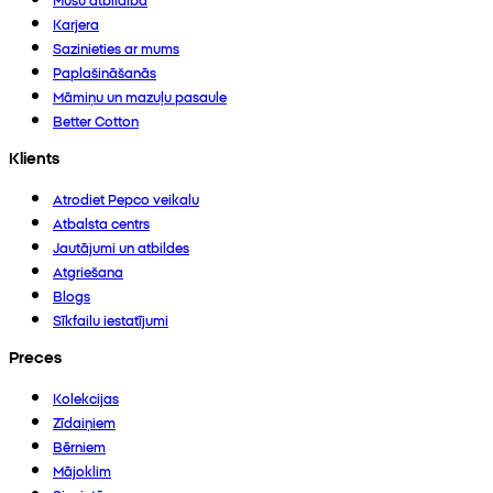
Karjera
Sazinieties ar mums
Paplašināšanās
Māmiņu un mazuļu pasaule
Better Cotton
Klients
Atrodiet Pepco veikalu
Atbalsta centrs
Jautājumi un atbildes
Atgriešana
Blogs
Sīkfailu iestatījumi
Preces
Kolekcijas
Zīdaiņiem
Bērniem
Mājoklim