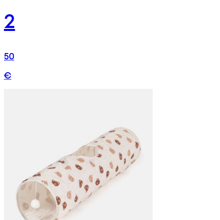
2
50
€