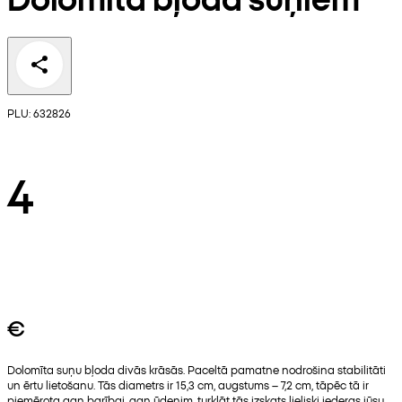
PLU: 632826
4
€
Dolomīta suņu bļoda divās krāsās. Paceltā pamatne nodrošina stabilitāti
un ērtu lietošanu. Tās diametrs ir 15,3 cm, augstums – 7,2 cm, tāpēc tā ir
piemērota gan barībai, gan ūdenim, turklāt tās izskats lieliski iederas jūsu