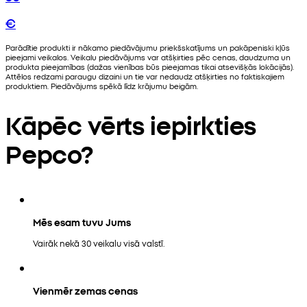
€
Parādītie produkti ir nākamo piedāvājumu priekšskatījums un pakāpeniski kļūs
pieejami veikalos. Veikalu piedāvājums var atšķirties pēc cenas, daudzuma un
produkta pieejamības (dažas vienības būs pieejamas tikai atsevišķās lokācijās).
Attēlos redzami paraugu dizaini un tie var nedaudz atšķirties no faktiskajiem
produktiem. Piedāvājums spēkā līdz krājumu beigām.
Kāpēc vērts iepirkties
Pepco?
Mēs esam tuvu Jums
Vairāk nekā 30 veikalu visā valstī.
Vienmēr zemas cenas