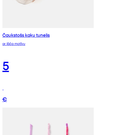
Čaukstošs kaķu tunelis
ar lāča motīvu
5
€