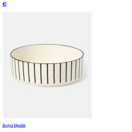
€
Suņa bļoda