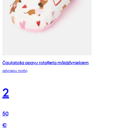
Čaukstoša apavu rotaļlieta mājdzīvniekiem
dzīvnieku motīvi,
2
50
€