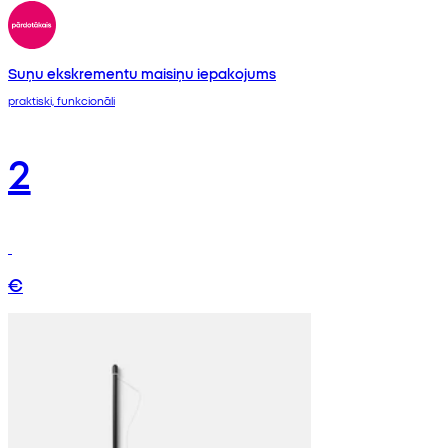
Suņu ekskrementu maisiņu iepakojums
praktiski, funkcionāli
2
€