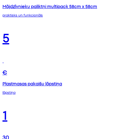
Mājdzīvnieku paliktņi multipack 58cm x 58cm
praktisks un funkcionāls
5
€
Plastmasas pakaišu lāpstiņa
lāpstiņa
1
30