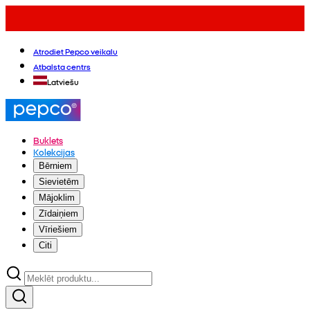
Atrodiet Pepco veikalu
Atbalsta centrs
Latviešu
Buklets
Kolekcijas
Bērniem
Sievietēm
Mājoklim
Zīdaiņiem
Vīriešiem
Citi