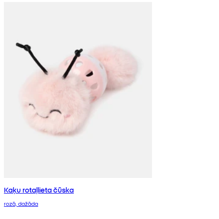
Kaķu rotaļlieta čūska
rozā, dažāda