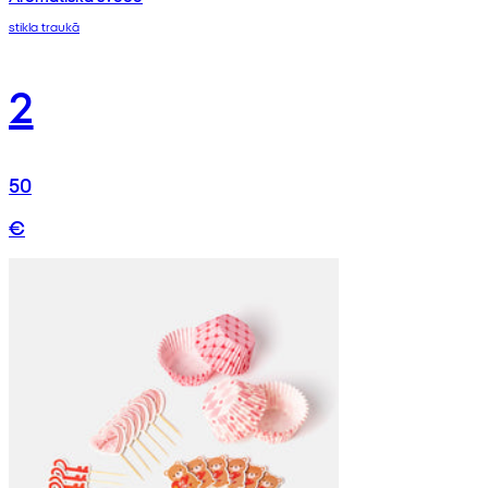
stikla traukā
2
50
€