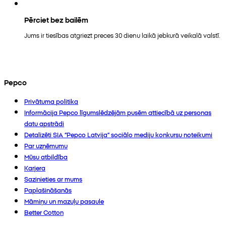
Pērciet bez bailēm
Jums ir tiesības atgriezt preces 30 dienu laikā jebkurā veikalā valstī.
Pepco
Privātuma politika
Informācija Pepco līgumslēdzējām pusēm attiecībā uz personas
datu apstrādi
Detalizēti SIA “Pepco Latvija” sociālo mediju konkursu noteikumi
Par uzņēmumu
Mūsu atbildība
Karjera
Sazinieties ar mums
Paplašināšanās
Māmiņu un mazuļu pasaule
Better Cotton