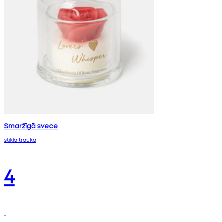
Smaržīgā svece
stikla traukā
4