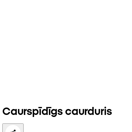
Caurspīdīgs caurduris