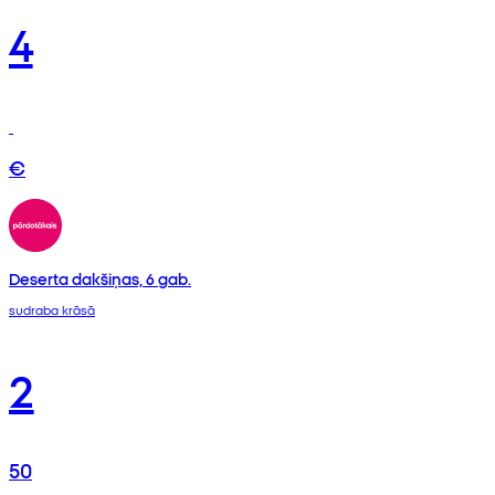
4
€
Deserta dakšiņas, 6 gab.
sudraba krāsā
2
50