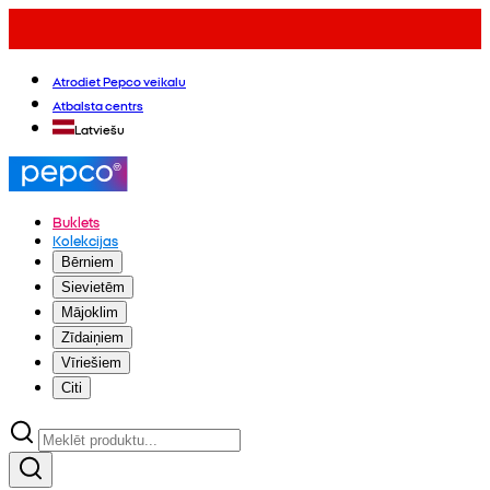
Atrodiet Pepco veikalu
Atbalsta centrs
Latviešu
Buklets
Kolekcijas
Bērniem
Sievietēm
Mājoklim
Zīdaiņiem
Vīriešiem
Citi