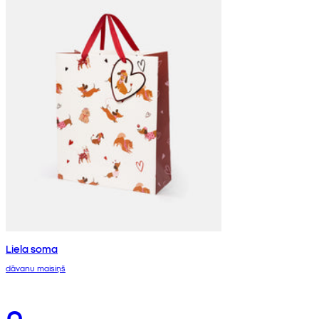
Liela soma
dāvanu maisiņš
0