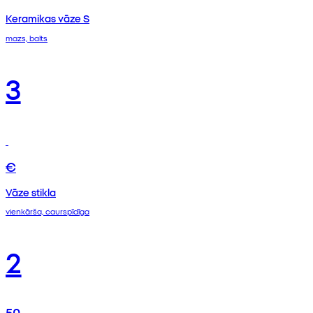
Keramikas vāze S
mazs, balts
3
€
Vāze stikla
vienkārša, caurspīdīga
2
50