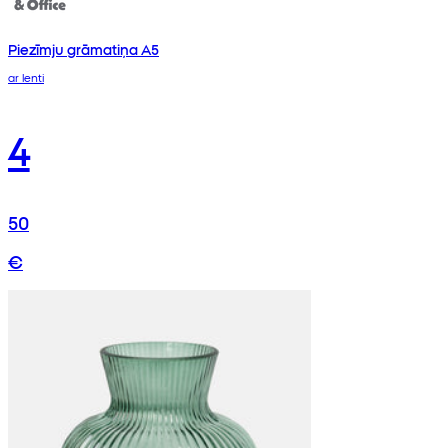
Piezīmju grāmatiņa A5
ar lenti
4
50
€