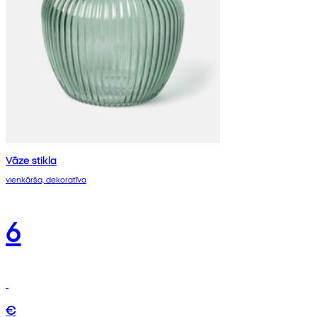
Vāze stikla
vienkārša, dekoratīva
6
€