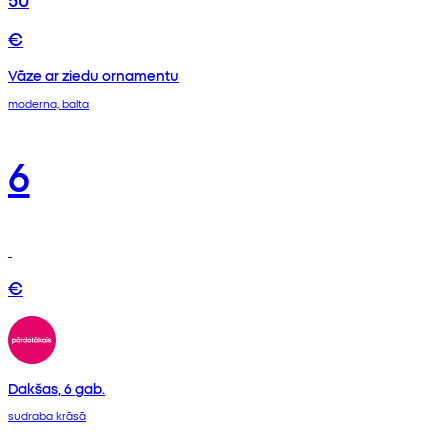
€
Vāze ar ziedu ornamentu
moderna, balta
6
€
Dakšas, 6 gab.
sudraba krāsā