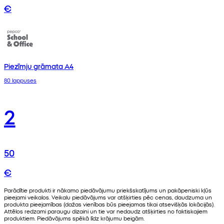
€
Piezīmju grāmata A4
80 lappuses
2
50
€
Parādītie produkti ir nākamo piedāvājumu priekšskatījums un pakāpeniski kļūs
pieejami veikalos. Veikalu piedāvājums var atšķirties pēc cenas, daudzuma un
produkta pieejamības (dažas vienības būs pieejamas tikai atsevišķās lokācijās).
Attēlos redzami paraugu dizaini un tie var nedaudz atšķirties no faktiskajiem
produktiem. Piedāvājums spēkā līdz krājumu beigām.