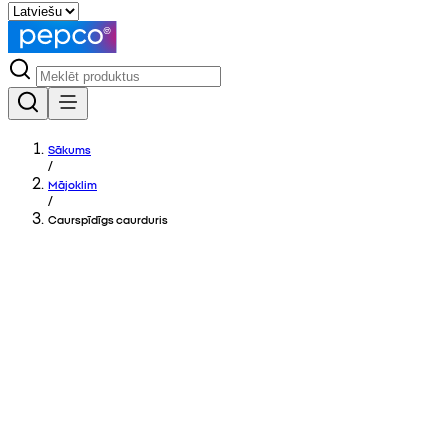
Sākums
/
Mājoklim
/
Caurspīdīgs caurduris