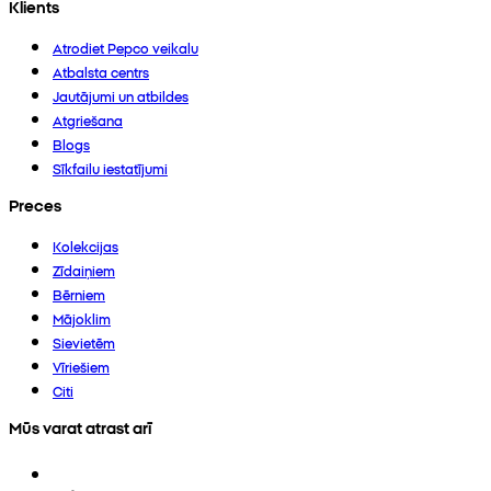
Klients
Atrodiet Pepco veikalu
Atbalsta centrs
Jautājumi un atbildes
Atgriešana
Blogs
Sīkfailu iestatījumi
Preces
Kolekcijas
Zīdaiņiem
Bērniem
Mājoklim
Sievietēm
Vīriešiem
Citi
Mūs varat atrast arī