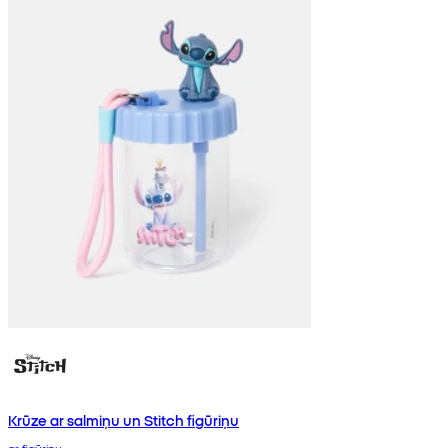
Krūze ar salmiņu un Stitch figūriņu
ar figūriņu