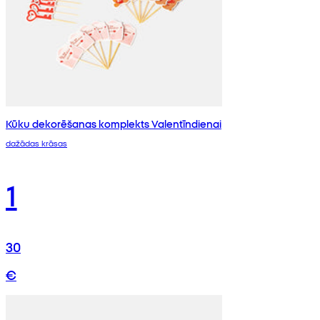
Kūku dekorēšanas komplekts Valentīndienai
dažādas krāsas
1
30
€