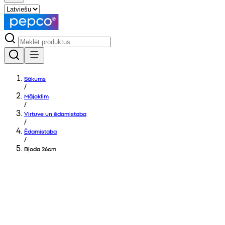
Sākums
/
Mājoklim
/
Virtuve un ēdamistaba
/
Ēdamistaba
/
Bļoda 26cm