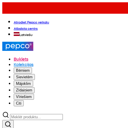
Atrodiet Pepco veikalu
Atbalsta centrs
Latviešu
Buklets
Kolekcijas
Bērniem
Sievietēm
Mājoklim
Zīdaiņiem
Vīriešiem
Citi