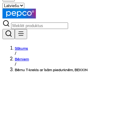
Sākums
/
Bērniem
/
Bērnu T-krekls ar īsām piedurknēm, BEKKIN