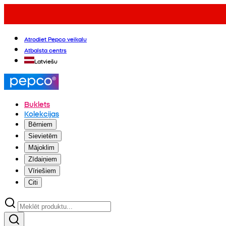
Atrodiet Pepco veikalu
Atbalsta centrs
Latviešu
Buklets
Kolekcijas
Bērniem
Sievietēm
Mājoklim
Zīdaiņiem
Vīriešiem
Citi