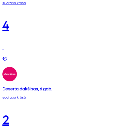
sudraba krāsā
4
€
Deserta dakšiņas, 6 gab.
sudraba krāsā
2