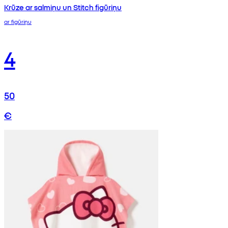
Krūze ar salmiņu un Stitch figūriņu
ar figūriņu
4
50
€