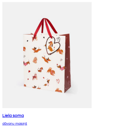
Liela soma
dāvanu maisiņš