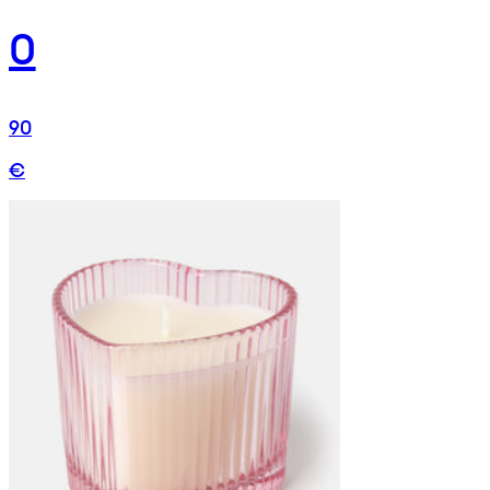
0
90
€