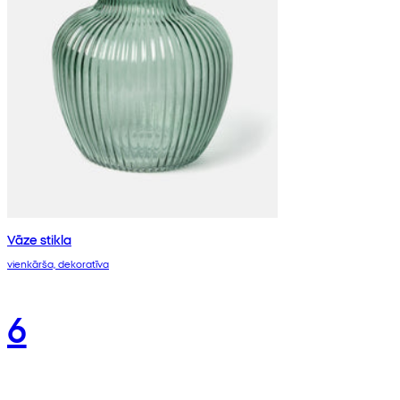
Vāze stikla
vienkārša, dekoratīva
6