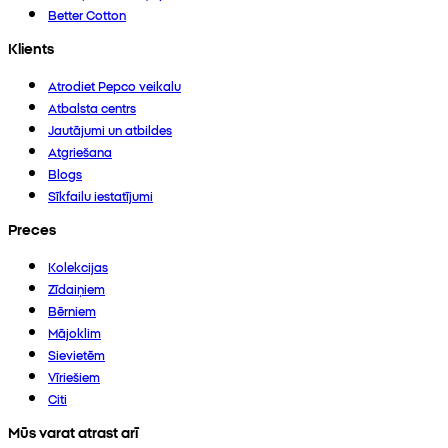
Better Cotton
Klients
Atrodiet Pepco veikalu
Atbalsta centrs
Jautājumi un atbildes
Atgriešana
Blogs
Sīkfailu iestatījumi
Preces
Kolekcijas
Zīdaiņiem
Bērniem
Mājoklim
Sievietēm
Vīriešiem
Citi
Mūs varat atrast arī