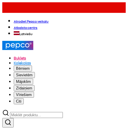
Atrodiet Pepco veikalu
Atbalsta centrs
Latviešu
Buklets
Kolekcijas
Bērniem
Sievietēm
Mājoklim
Zīdaiņiem
Vīriešiem
Citi