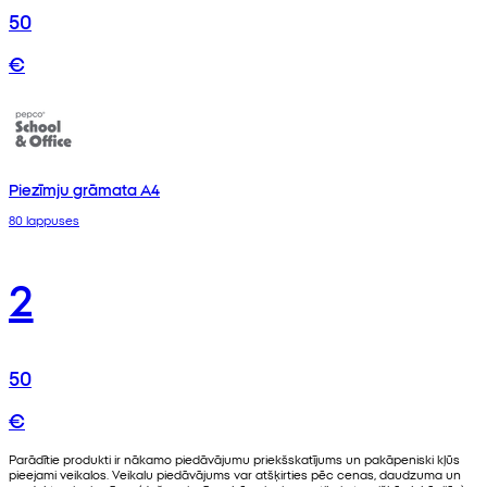
50
€
Piezīmju grāmata A4
80 lappuses
2
50
€
Parādītie produkti ir nākamo piedāvājumu priekšskatījums un pakāpeniski kļūs
pieejami veikalos. Veikalu piedāvājums var atšķirties pēc cenas, daudzuma un