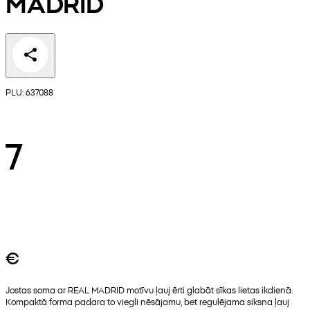
MADRID
PLU: 637088
7
€
Jostas soma ar REAL MADRID motīvu ļauj ērti glabāt sīkas lietas ikdienā.
Kompaktā forma padara to viegli nēsājamu, bet regulējama siksna ļauj