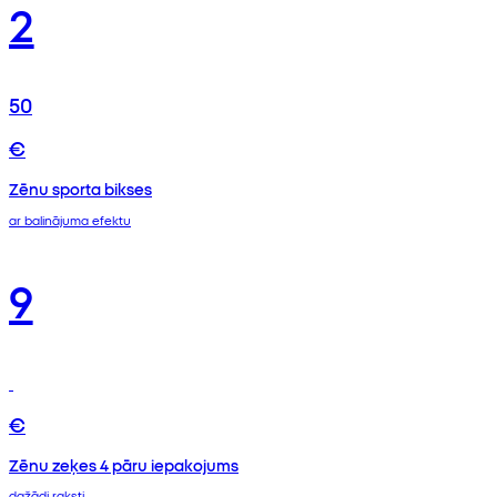
2
50
€
Zēnu sporta bikses
ar balinājuma efektu
9
€
Zēnu zeķes 4 pāru iepakojums
dažādi raksti