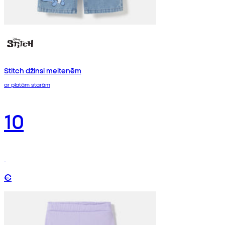
Stitch džinsi meitenēm
ar platām starām
10
€