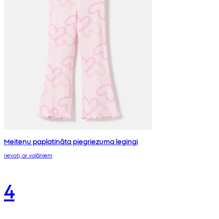
Meiteņu paplatināta piegriezuma legingi
rievoti, ar volāniem
4