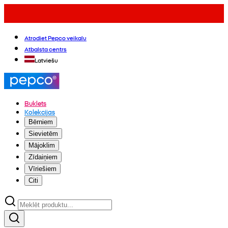
Atrodiet Pepco veikalu
Atbalsta centrs
Latviešu
Buklets
Kolekcijas
Bērniem
Sievietēm
Mājoklim
Zīdaiņiem
Vīriešiem
Citi