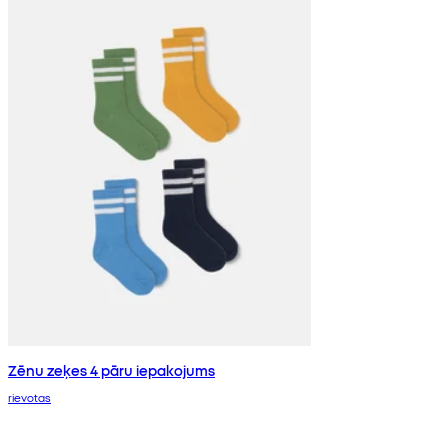
Zēnu zeķes 4 pāru iepakojums
rievotas