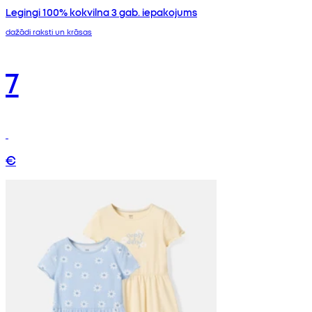
Legingi 100% kokvilna 3 gab. iepakojums
dažādi raksti un krāsas
7
€