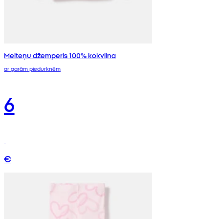
Meiteņu džemperis 100% kokvilna
ar garām piedurknēm
6
€