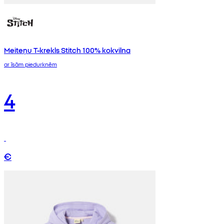
Meiteņu T-krekls Stitch 100% kokvilna
ar īsām piedurknēm
4
€