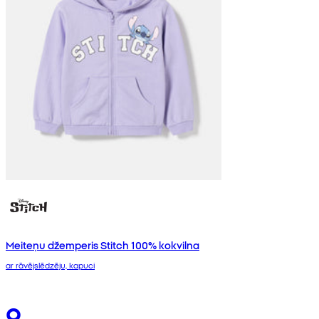
Meiteņu džemperis Stitch 100% kokvilna
ar rāvējslēdzēju, kapuci
9