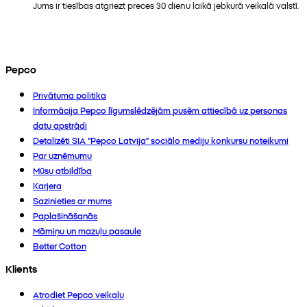
Jums ir tiesības atgriezt preces 30 dienu laikā jebkurā veikalā valstī.
Pepco
Privātuma politika
Informācija Pepco līgumslēdzējām pusēm attiecībā uz personas
datu apstrādi
Detalizēti SIA “Pepco Latvija” sociālo mediju konkursu noteikumi
Par uzņēmumu
Mūsu atbildība
Karjera
Sazinieties ar mums
Paplašināšanās
Māmiņu un mazuļu pasaule
Better Cotton
Klients
Atrodiet Pepco veikalu