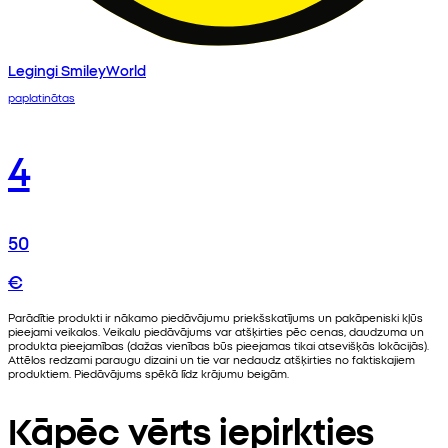
Legingi SmileyWorld
paplatinātas
4
50
€
Parādītie produkti ir nākamo piedāvājumu priekšskatījums un pakāpeniski kļūs
pieejami veikalos. Veikalu piedāvājums var atšķirties pēc cenas, daudzuma un
produkta pieejamības (dažas vienības būs pieejamas tikai atsevišķās lokācijās).
Attēlos redzami paraugu dizaini un tie var nedaudz atšķirties no faktiskajiem
produktiem. Piedāvājums spēkā līdz krājumu beigām.
Kāpēc vērts iepirkties