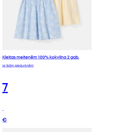
Kleitas meitenēm 100% kokvilna 2 gab.
ar īsām piedurknēm
7
€