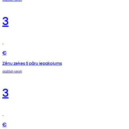
3
€
Zēnu zeķes 5 pāru iepakojums
dažādi raksti
3
€