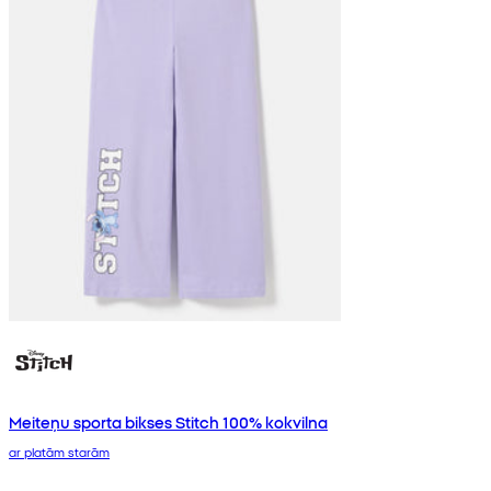
Meiteņu sporta bikses Stitch 100% kokvilna
ar platām starām