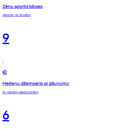
Zēnu sporta bikses
rievots, ar šuvēm
9
€
Meiteņu džemperis ar izšuvumu
ar garām piedurknēm
6