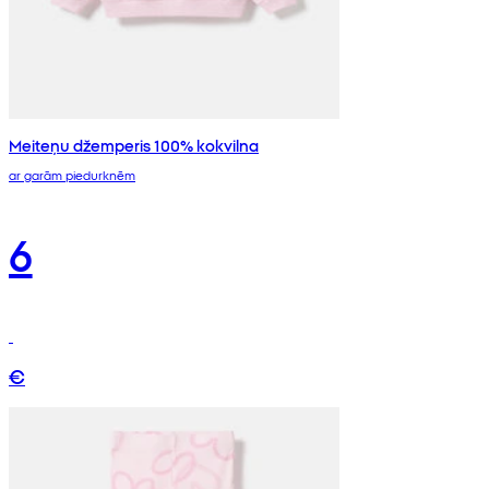
Meiteņu džemperis 100% kokvilna
ar garām piedurknēm
6
€