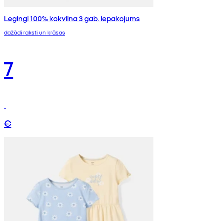
Legingi 100% kokvilna 3 gab. iepakojums
dažādi raksti un krāsas
7
€