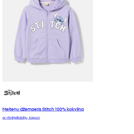
Meiteņu džemperis Stitch 100% kokvilna
ar rāvējslēdzēju, kapuci