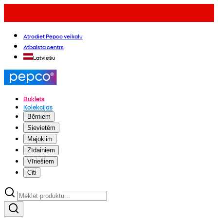
Atrodiet Pepco veikalu
Atbalsta centrs
Latviešu
Buklets
Kolekcijas
Bērniem
Sievietēm
Mājoklim
Zīdaiņiem
Vīriešiem
Citi