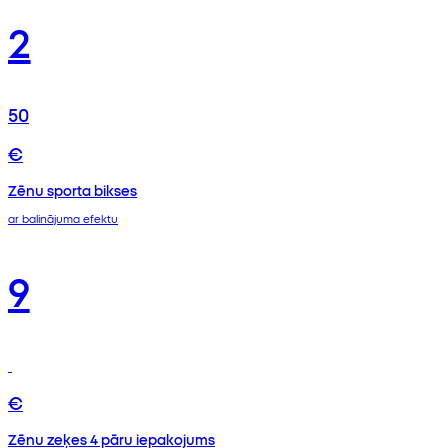
2
50
€
Zēnu sporta bikses
ar balinājuma efektu
9
€
Zēnu zeķes 4 pāru iepakojums