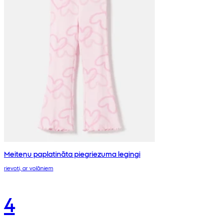
Meiteņu paplatināta piegriezuma legingi
rievoti, ar volāniem
4