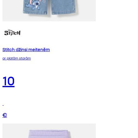
Stitch džinsi meitenēm
ar platām starām
10
€