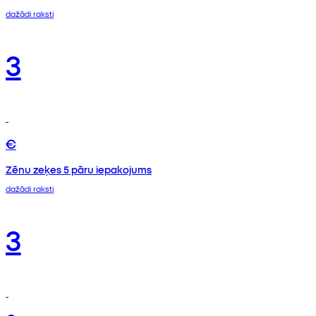
dažādi raksti
3
€
Zēnu zeķes 5 pāru iepakojums
dažādi raksti
3