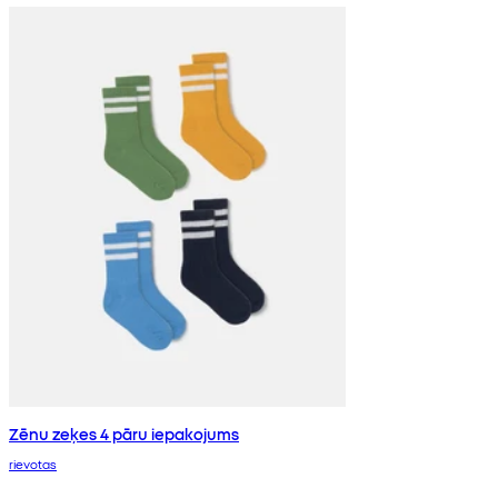
Zēnu zeķes 4 pāru iepakojums
rievotas