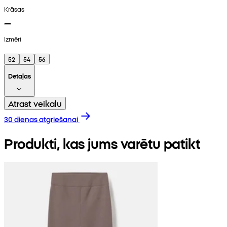
Krāsas
Izmēri
52
54
56
Detaļas
Atrast veikalu
30 dienas atgriešanai
Produkti, kas jums varētu patikt