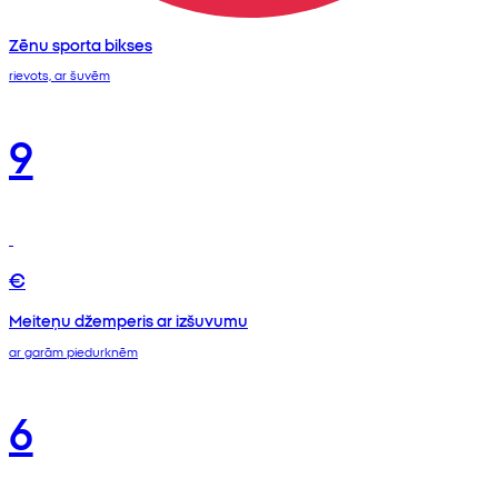
Zēnu sporta bikses
rievots, ar šuvēm
9
€
Meiteņu džemperis ar izšuvumu
ar garām piedurknēm
6