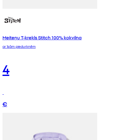
Meiteņu T-krekls Stitch 100% kokvilna
ar īsām piedurknēm
4
€