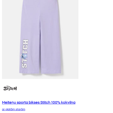
Meiteņu sporta bikses Stitch 100% kokvilna
ar platām starām