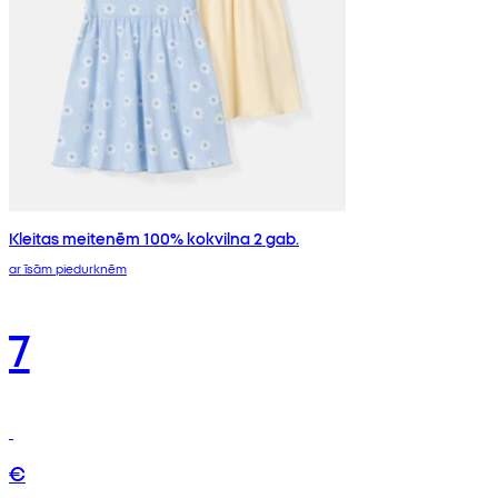
Kleitas meitenēm 100% kokvilna 2 gab.
ar īsām piedurknēm
7
€