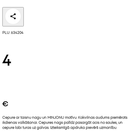
PLU: 634204
4
€
Cepure ar taisnu nagu un MINJONU motīvu. Kokvilnas audums piemērots
ikdienas valkāšanai. Cepures nags palīdz pasargāt acis no saules, un
cepure labi turas uz galvas. Izteiksmīgā apdruka pievērš uzmanību.