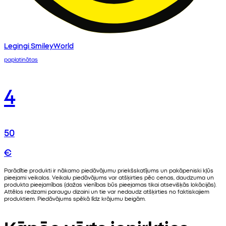
Legingi SmileyWorld
paplatinātas
4
50
€
Parādītie produkti ir nākamo piedāvājumu priekšskatījums un pakāpeniski kļūs
pieejami veikalos. Veikalu piedāvājums var atšķirties pēc cenas, daudzuma un
produkta pieejamības (dažas vienības būs pieejamas tikai atsevišķās lokācijās).
Attēlos redzami paraugu dizaini un tie var nedaudz atšķirties no faktiskajiem
produktiem. Piedāvājums spēkā līdz krājumu beigām.