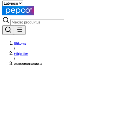
Sākums
/
Mājoklim
/
Aukstuma kaste, 6 l