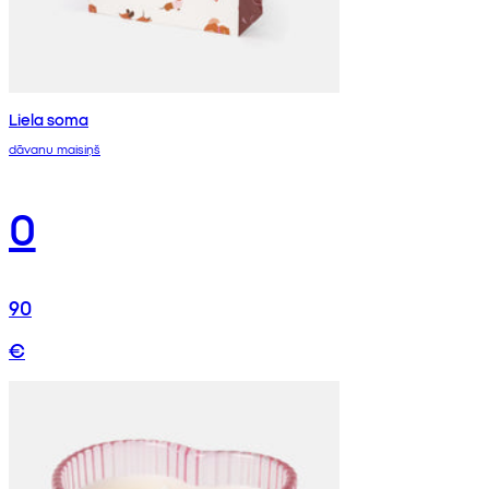
Liela soma
dāvanu maisiņš
0
90
€