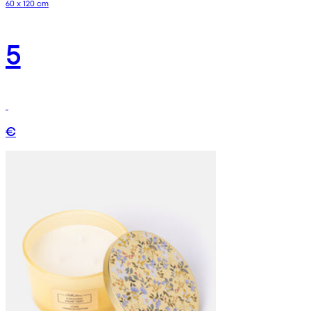
60 x 120 cm
5
€