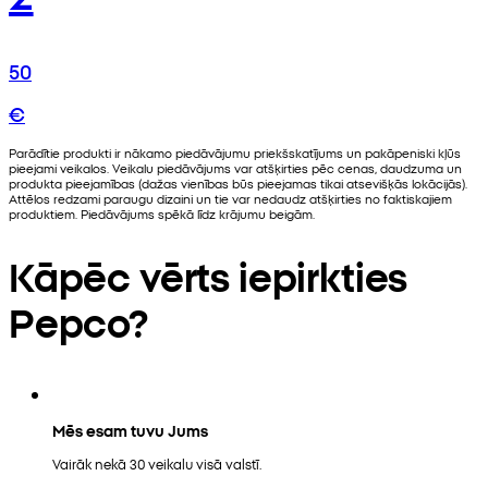
50
€
Parādītie produkti ir nākamo piedāvājumu priekšskatījums un pakāpeniski kļūs
pieejami veikalos. Veikalu piedāvājums var atšķirties pēc cenas, daudzuma un
produkta pieejamības (dažas vienības būs pieejamas tikai atsevišķās lokācijās).
Attēlos redzami paraugu dizaini un tie var nedaudz atšķirties no faktiskajiem
produktiem. Piedāvājums spēkā līdz krājumu beigām.
Kāpēc vērts iepirkties
Pepco?
Mēs esam tuvu Jums
Vairāk nekā 30 veikalu visā valstī.