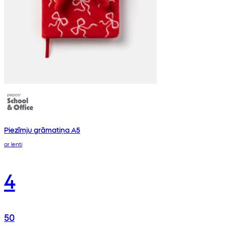
Piezīmju grāmatiņa A5
ar lenti
4
50