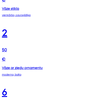
Vāze stikla
vienkārša, caurspīdīga
2
50
€
Vāze ar ziedu ornamentu
moderna, balta
6