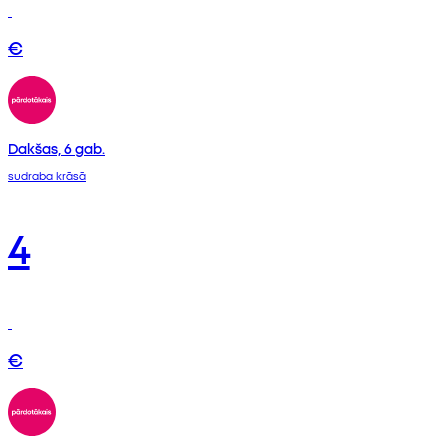
€
Dakšas, 6 gab.
sudraba krāsā
4
€