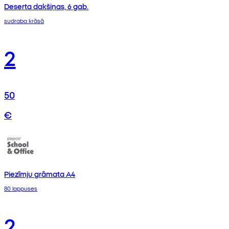
Deserta dakšiņas, 6 gab.
sudraba krāsā
2
50
€
Piezīmju grāmata A4
80 lappuses
2