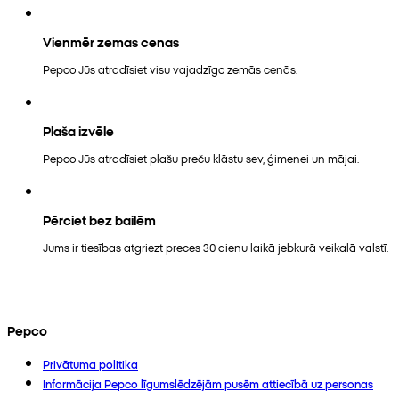
Vienmēr zemas cenas
Pepco Jūs atradīsiet visu vajadzīgo zemās cenās.
Plaša izvēle
Pepco Jūs atradīsiet plašu preču klāstu sev, ģimenei un mājai.
Pērciet bez bailēm
Jums ir tiesības atgriezt preces 30 dienu laikā jebkurā veikalā valstī.
Pepco
Privātuma politika
Informācija Pepco līgumslēdzējām pusēm attiecībā uz personas