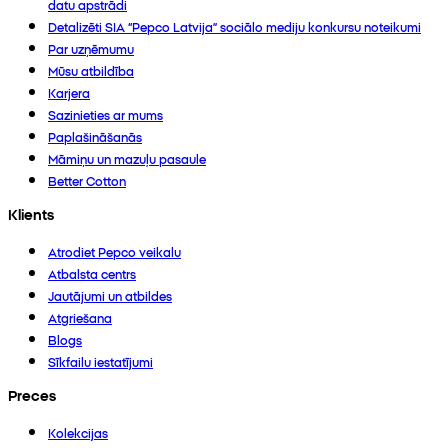
datu apstrādi
Detalizēti SIA “Pepco Latvija” sociālo mediju konkursu noteikumi
Par uzņēmumu
Mūsu atbildība
Karjera
Sazinieties ar mums
Paplašināšanās
Māmiņu un mazuļu pasaule
Better Cotton
Klients
Atrodiet Pepco veikalu
Atbalsta centrs
Jautājumi un atbildes
Atgriešana
Blogs
Sīkfailu iestatījumi
Preces
Kolekcijas