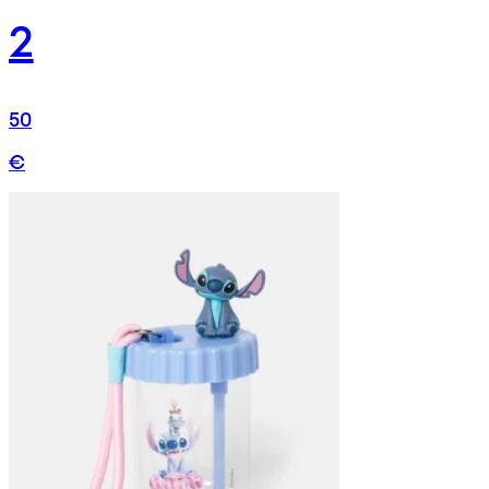
2
50
€