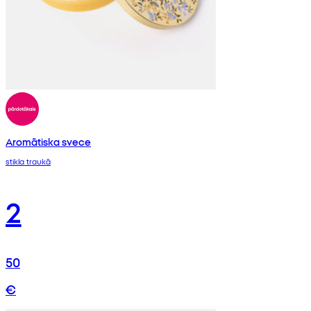
Aromātiska svece
stikla traukā
2
50
€