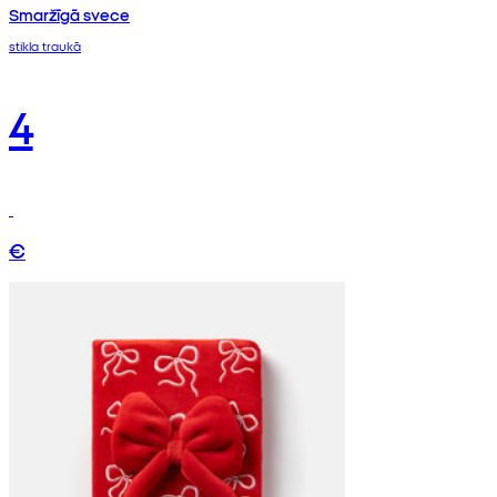
Smaržīgā svece
stikla traukā
4
€