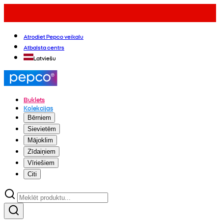
Atrodiet Pepco veikalu
Atbalsta centrs
Latviešu
Buklets
Kolekcijas
Bērniem
Sievietēm
Mājoklim
Zīdaiņiem
Vīriešiem
Citi