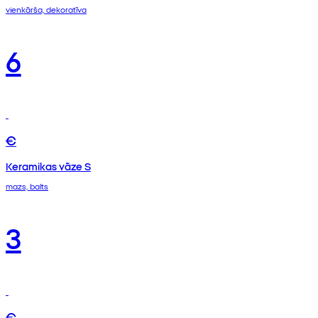
vienkārša, dekoratīva
6
€
Keramikas vāze S
mazs, balts
3
€