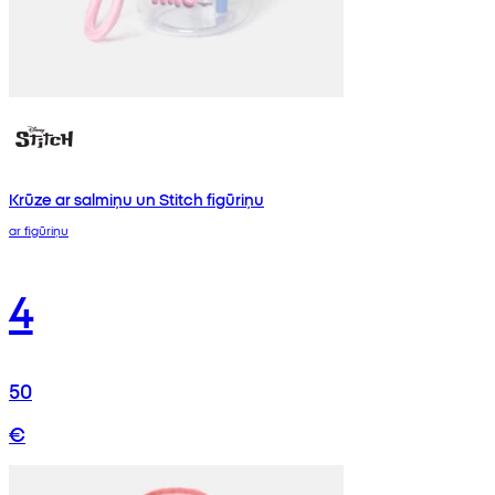
Krūze ar salmiņu un Stitch figūriņu
ar figūriņu
4
50
€