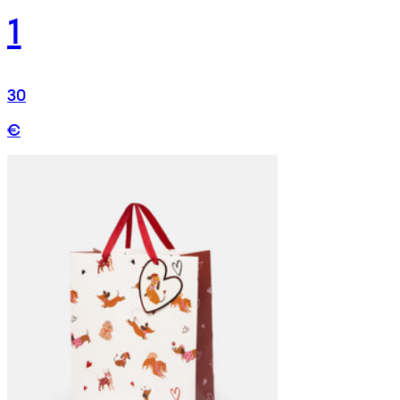
1
30
€