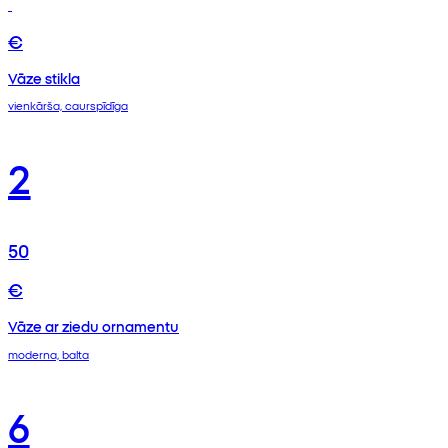
€
Vāze stikla
vienkārša, caurspīdīga
2
50
€
Vāze ar ziedu ornamentu
moderna, balta
6