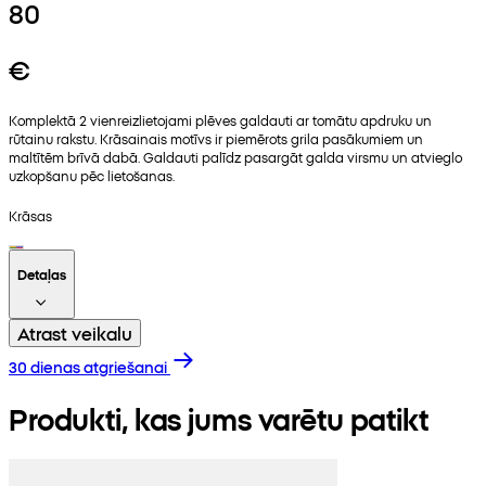
80
€
Komplektā 2 vienreizlietojami plēves galdauti ar tomātu apdruku un
rūtainu rakstu. Krāsainais motīvs ir piemērots grila pasākumiem un
maltītēm brīvā dabā. Galdauti palīdz pasargāt galda virsmu un atvieglo
uzkopšanu pēc lietošanas.
Krāsas
Detaļas
Atrast veikalu
30 dienas atgriešanai
Produkti, kas jums varētu patikt