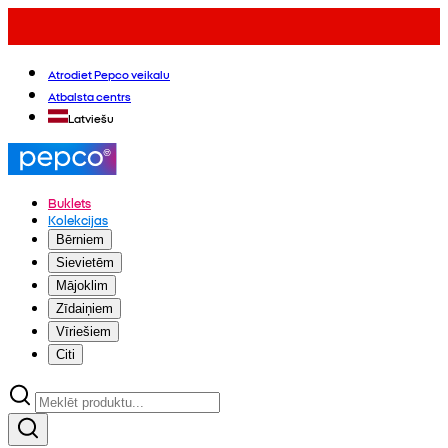
Atrodiet Pepco veikalu
Atbalsta centrs
Latviešu
Buklets
Kolekcijas
Bērniem
Sievietēm
Mājoklim
Zīdaiņiem
Vīriešiem
Citi