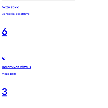
Vāze stikla
vienkārša, dekoratīva
6
€
Keramikas vāze S
mazs, balts
3