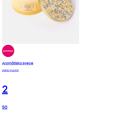
Aromātiska svece
stikla traukā
2
50