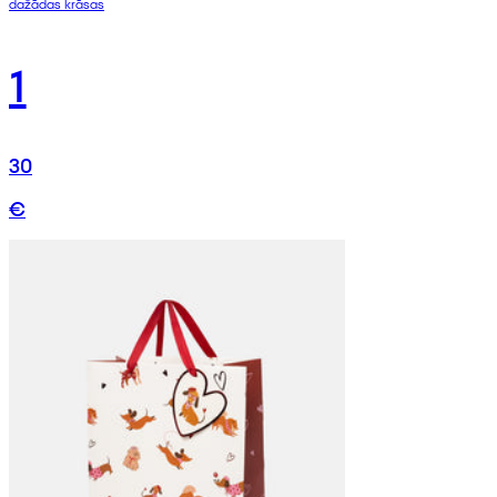
dažādas krāsas
1
30
€