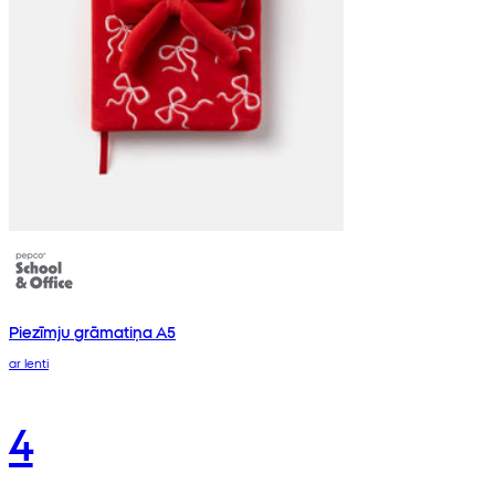
Piezīmju grāmatiņa A5
ar lenti
4