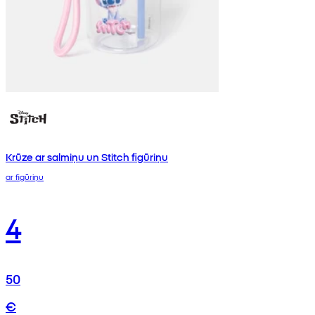
Krūze ar salmiņu un Stitch figūriņu
ar figūriņu
4
50
€