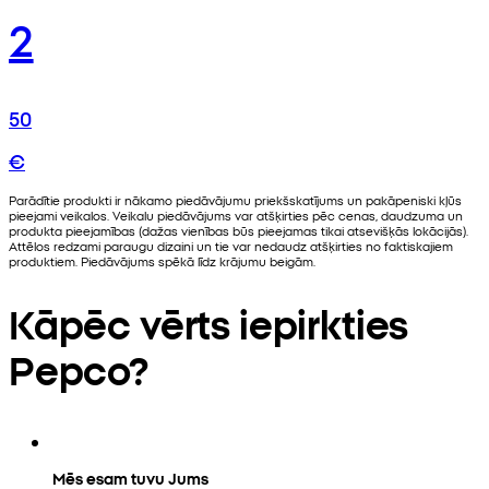
2
50
€
Parādītie produkti ir nākamo piedāvājumu priekšskatījums un pakāpeniski kļūs
pieejami veikalos. Veikalu piedāvājums var atšķirties pēc cenas, daudzuma un
produkta pieejamības (dažas vienības būs pieejamas tikai atsevišķās lokācijās).
Attēlos redzami paraugu dizaini un tie var nedaudz atšķirties no faktiskajiem
produktiem. Piedāvājums spēkā līdz krājumu beigām.
Kāpēc vērts iepirkties
Pepco?
Mēs esam tuvu Jums