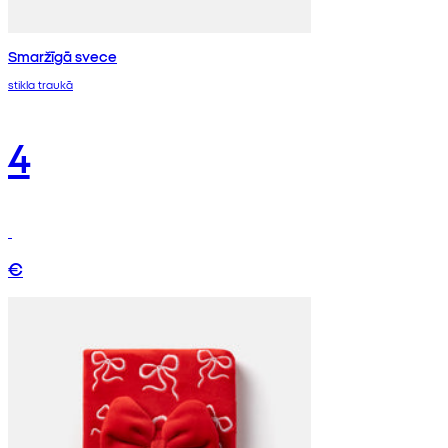
Smaržīgā svece
stikla traukā
4
€