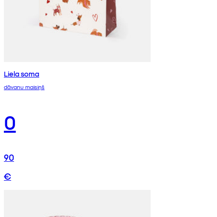
Liela soma
dāvanu maisiņš
0
90
€