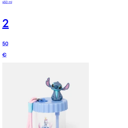
450 ml
2
50
€