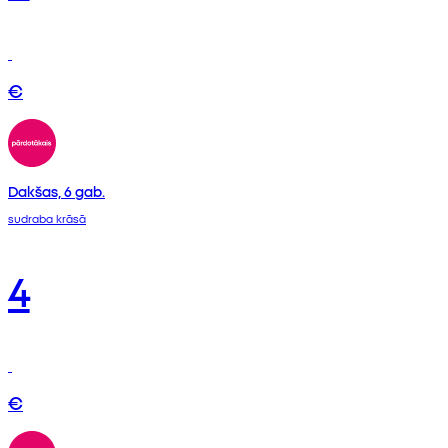
€
Dakšas, 6 gab.
sudraba krāsā
4
€