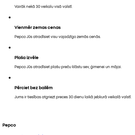
Vairāk nekā 30 veikalu visā valstī.
Vienmēr zemas cenas
Pepco Jūs atradīsiet visu vajadzīgo zemās cenās.
Plaša izvēle
Pepco Jūs atradīsiet plašu preču klāstu sev, ģimenei un mājai.
Pērciet bez bailēm
Jums ir tiesības atgriezt preces 30 dienu laikā jebkurā veikalā valstī.
Pepco