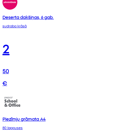
Deserta dakšiņas, 6 gab.
sudraba krāsā
2
50
€
Piezīmju grāmata A4
80 lappuses