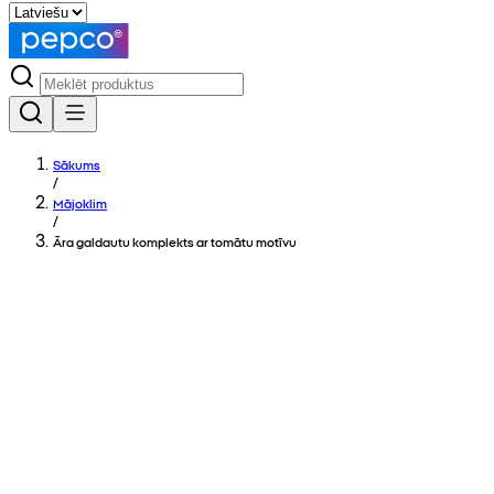
Sākums
/
Mājoklim
/
Āra galdautu komplekts ar tomātu motīvu