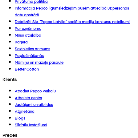
Privātuma politika
Informācija Pepco līgumslēdzējām pusēm attiecībā uz personas
datu apstrādi
Detalizēti SIA “Pepco Latvija” sociālo mediju konkursu noteikumi
Par uzņēmumu
Mūsu atbildība
Karjera
Sazinieties ar mums
Paplašināšanās
Māmiņu un mazuļu pasaule
Better Cotton
Klients
Atrodiet Pepco veikalu
Atbalsta centrs
Jautājumi un atbildes
Atgriešana
Blogs
Sīkfailu iestatījumi
Preces