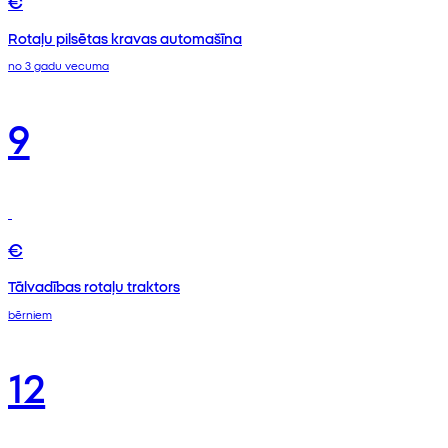
€
Rotaļu pilsētas kravas automašīna
no 3 gadu vecuma
9
€
Tālvadības rotaļu traktors
bērniem
12