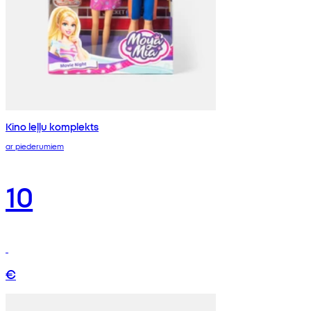
Kino leļļu komplekts
ar piederumiem
10
€