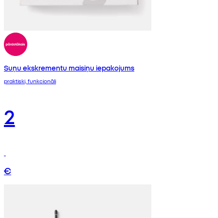
Suņu ekskrementu maisiņu iepakojums
praktiski, funkcionāli
2
€