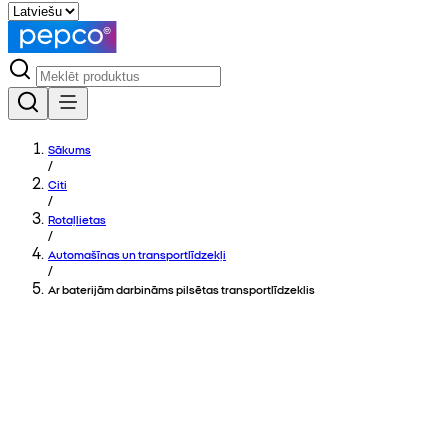
Sākums
/
Citi
/
Rotaļlietas
/
Automašīnas un transportlīdzekļi
/
Ar baterijām darbināms pilsētas transportlīdzeklis