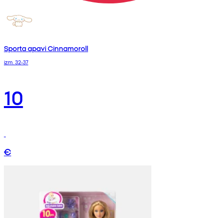
Sporta apavi Cinnamoroll
izm. 32-37
10
€