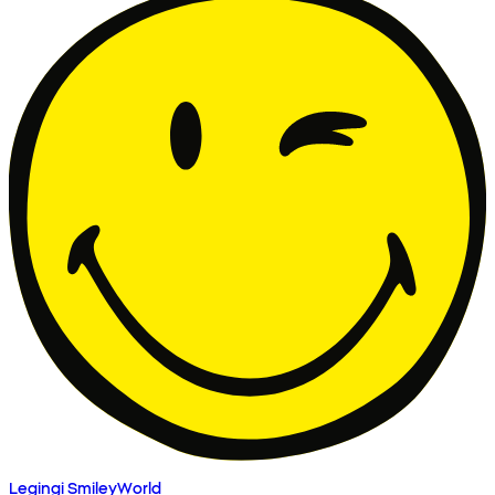
Legingi SmileyWorld