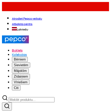
Atrodiet Pepco veikalu
Atbalsta centrs
Latviešu
Buklets
Kolekcijas
Bērniem
Sievietēm
Mājoklim
Zīdaiņiem
Vīriešiem
Citi