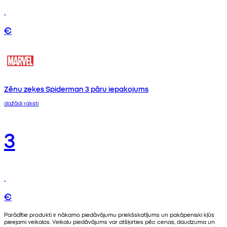
€
Zēnu zeķes Spiderman 3 pāru iepakojums
dažādi raksti
3
€
Parādītie produkti ir nākamo piedāvājumu priekšskatījums un pakāpeniski kļūs
pieejami veikalos. Veikalu piedāvājums var atšķirties pēc cenas, daudzuma un