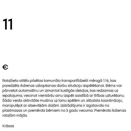
11
€
Rotaļlieta attēlo pilsētas komunālo transportlīdzekli mērogā 1:16, kas
paredzēts ikdienas uzkopšanas darbu situāciju izspēlēšanai. Bērns var
pārvietot automašīnu un izmantot kustīgās detaļas, kas redzamas uz
iepakojuma, veicinot vienkāršu ainu izspēli saistībā ar tīrības uzturēšanu.
Šāda veida aktivitāte mudina uz lomu spēlēm un atbalsta koordināciju,
manipulējot ar atsevišķām daļām. Izstrādājums ir izgatavots no
plastmasas un piemērots bērniem no 3 gadu vecuma. Piemērots ikdienas
rotaļām mājās.
Krāsas