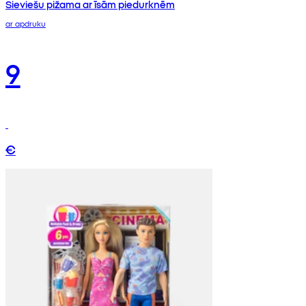
Sieviešu pižama ar īsām piedurknēm
ar apdruku
9
€