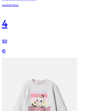
paplatinātas
4
50
€