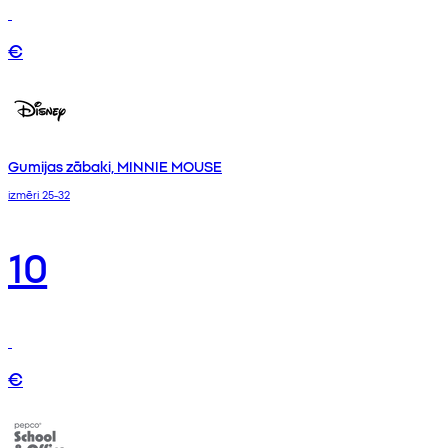
€
Gumijas zābaki, MINNIE MOUSE
izmēri 25-32
10
€