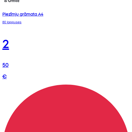
Piezīmju grāmata A4
80 lappuses
2
50
€