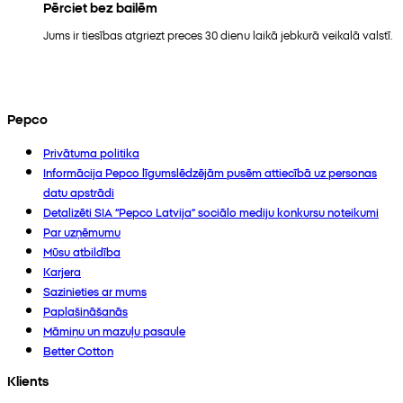
Pērciet bez bailēm
Jums ir tiesības atgriezt preces 30 dienu laikā jebkurā veikalā valstī.
Pepco
Privātuma politika
Informācija Pepco līgumslēdzējām pusēm attiecībā uz personas
datu apstrādi
Detalizēti SIA “Pepco Latvija” sociālo mediju konkursu noteikumi
Par uzņēmumu
Mūsu atbildība
Karjera
Sazinieties ar mums
Paplašināšanās
Māmiņu un mazuļu pasaule
Better Cotton
Klients