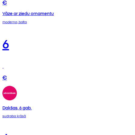
€
Vāze ar ziedu ornamentu
moderna, balta
6
€
Dakšas, 6 gab.
sudraba krāsā