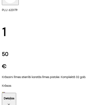
PLU: 623179
1
50
€
Krāsaini līmes stienīši karstās līmes pistolei. Komplektā 32 gab.
Krāsas
Detaļas