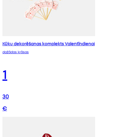
Kūku dekorēšanas komplekts Valentīndienai
dažādas krāsas
1
30
€