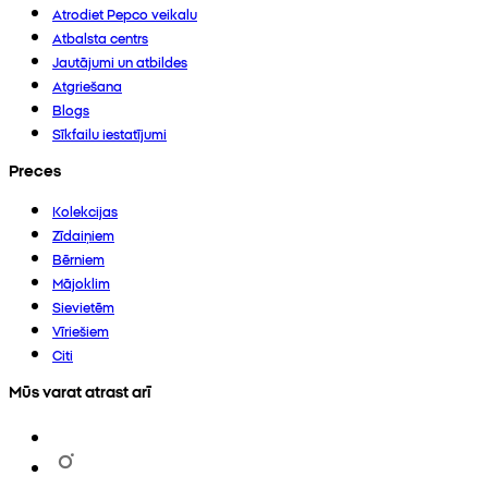
Atrodiet Pepco veikalu
Atbalsta centrs
Jautājumi un atbildes
Atgriešana
Blogs
Sīkfailu iestatījumi
Preces
Kolekcijas
Zīdaiņiem
Bērniem
Mājoklim
Sievietēm
Vīriešiem
Citi
Mūs varat atrast arī