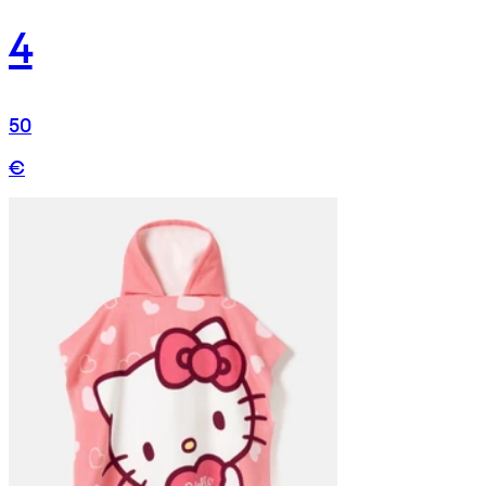
4
50
€