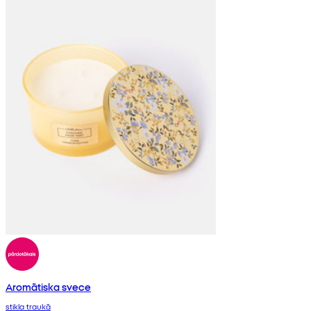
Aromātiska svece
stikla traukā