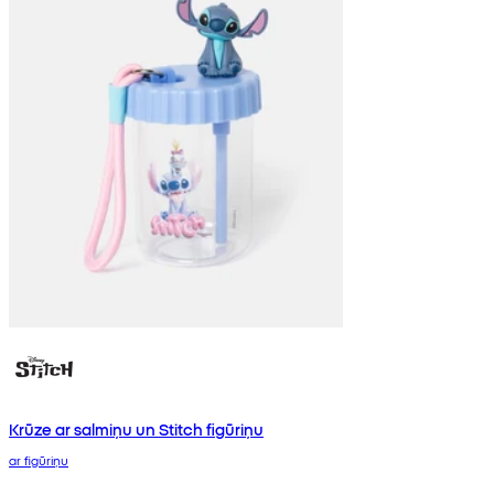
Krūze ar salmiņu un Stitch figūriņu
ar figūriņu