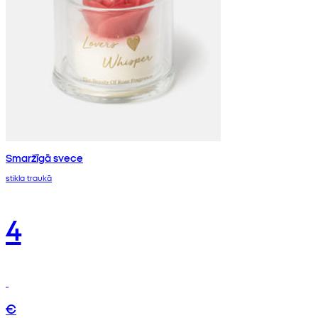
Smaržīgā svece
stikla traukā
4
€