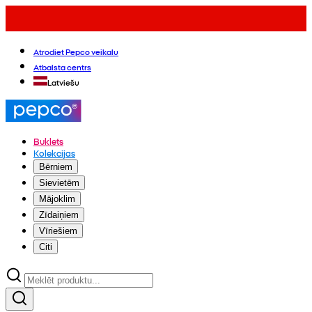
Atrodiet Pepco veikalu
Atbalsta centrs
Latviešu
Buklets
Kolekcijas
Bērniem
Sievietēm
Mājoklim
Zīdaiņiem
Vīriešiem
Citi