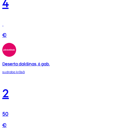
4
€
Deserta dakšiņas, 6 gab.
sudraba krāsā
2
50
€