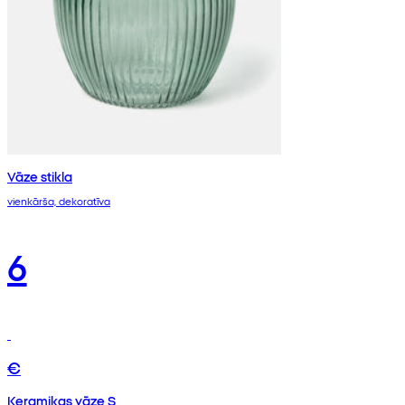
Vāze stikla
vienkārša, dekoratīva
6
€
Keramikas vāze S