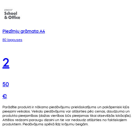
Piezīmju grāmata A4
80 lappuses
2
50
€
Parādītie produkti ir nākamo piedāvājumu priekšskatījums un pakāpeniski kļūs
pieejami veikalos. Veikalu piedāvājums var atšķirties pēc cenas, daudzuma un
produkta pieejamības (dažas vienības būs pieejamas tikai atsevišķās lokācijās).
Attēlos redzami paraugu dizaini un tie var nedaudz atšķirties no faktiskajiem
produktiem. Piedāvājums spēkā līdz krājumu beigām.