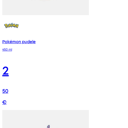
Pokémon pudele
450 ml
2
50
€