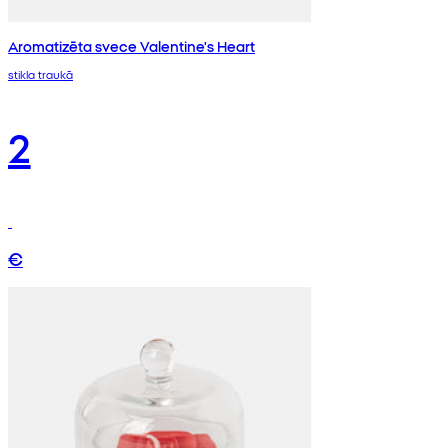
Aromatizēta svece Valentine's Heart
stikla traukā
2
€