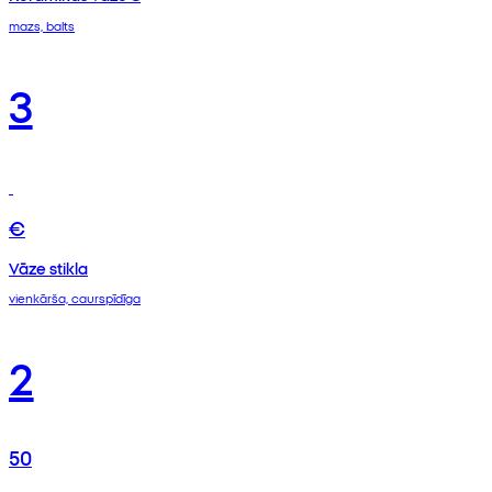
mazs, balts
3
€
Vāze stikla
vienkārša, caurspīdīga
2
50