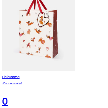
Liela soma
dāvanu maisiņš
0