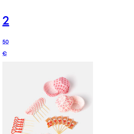
2
50
€