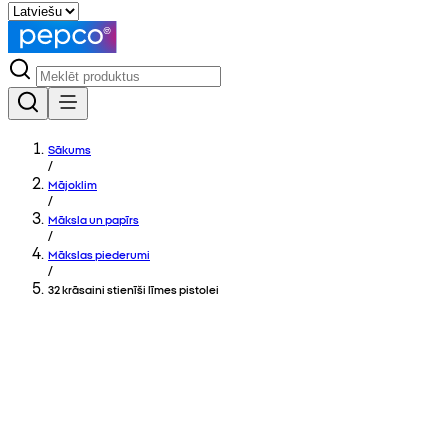
Sākums
/
Mājoklim
/
Māksla un papīrs
/
Mākslas piederumi
/
32 krāsaini stienīši līmes pistolei