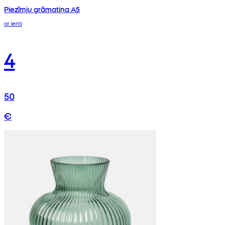
Piezīmju grāmatiņa A5
ar lenti
4
50
€