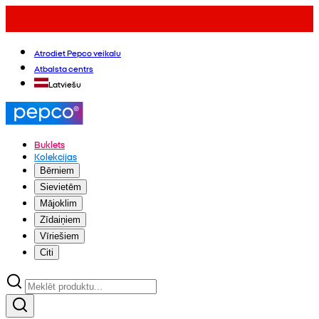
Atrodiet Pepco veikalu
Atbalsta centrs
Latviešu
Buklets
Kolekcijas
Bērniem
Sievietēm
Mājoklim
Zīdaiņiem
Vīriešiem
Citi