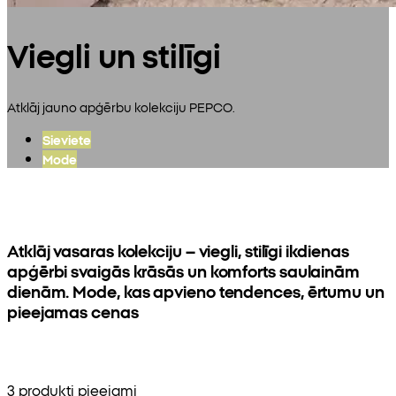
Viegli un stilīgi
Atklāj jauno apģērbu kolekciju PEPCO.
Sieviete
Mode
Atklāj vasaras kolekciju – viegli, stilīgi ikdienas
apģērbi svaigās krāsās un komforts saulainām
dienām. Mode, kas apvieno tendences, ērtumu un
pieejamas cenas
3 produkti pieejami