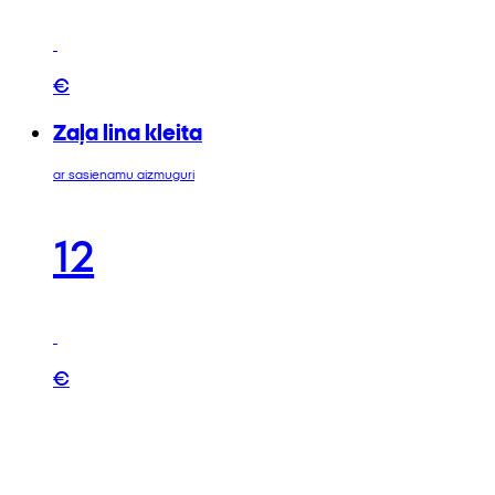
€
Zaļa lina kleita
ar sasienamu aizmuguri
12
€