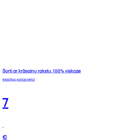
Šorti ar krāsainu rakstu, 100% viskoze
elastīga jostasvieta
7
€