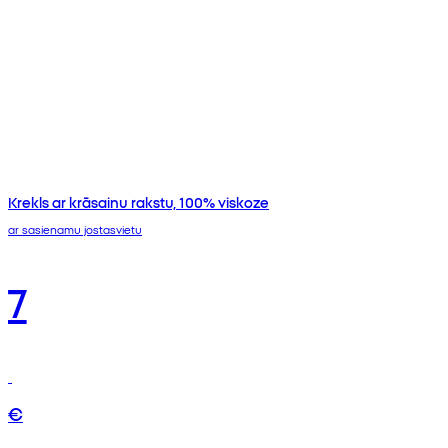
Krekls ar krāsainu rakstu, 100% viskoze
ar sasienamu jostasvietu
7
€