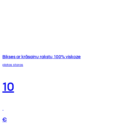
Bikses ar krāsainu rakstu, 100% viskoze
platas staras
10
€