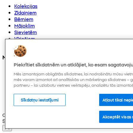
Kolekcijas
Zīdaiņiem
Bērniem
Mājoklim
Sievietēm
Vīriešiem
Citi
Mūs varat atrast arī
Piekrītiet sīkdatnēm un atklājiet, ko esam sagatavoju
Mēs izmantojam obligātās sīkdatnes, lai nodrošinātu mūsu vietne
mēs varam izmantot arī analītiskās un mārketinga sīkdatnes –
partneru – lai uzlabotu vietnes veiktspēju, analizētu tās izmanto
Sīkdatņu iestatījumi
Atļaut tikai ne
Copyright © 2026 Pepco. Visas tiesības paturētas.
Akceptēt visas 
Selected Language: