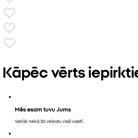
Kāpēc vērts iepirkt
Mēs esam tuvu Jums
Vairāk nekā 30 veikalu visā valstī.