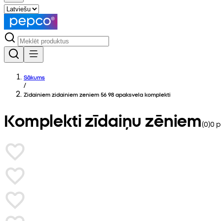
Sākums
/
Zidainiem zidainiem zeniem 56 98 apaksvela komplekti
Komplekti zīdaiņu zēniem
(
0
)
0
p