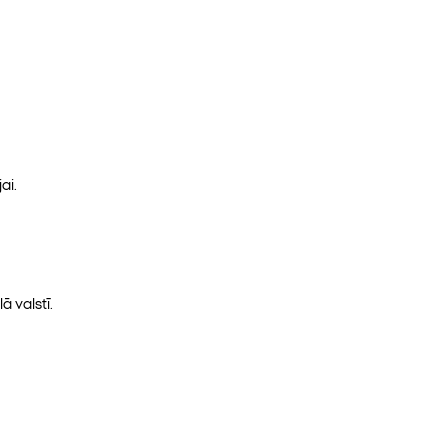
ai.
ā valstī.