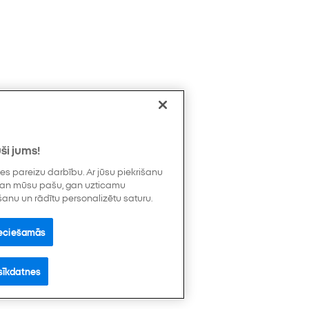
ši jums!
s pareizu darbību. Ar jūsu piekrišanu
 gan mūsu pašu, gan uzticamu
šanu un rādītu personalizētu saturu.
pieciešamās
sīkdatnes