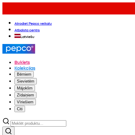
Atrodiet Pepco veikalu
Atbalsta centrs
Latviešu
Buklets
Kolekcijas
Bērniem
Sievietēm
Mājoklim
Zīdaiņiem
Vīriešiem
Citi