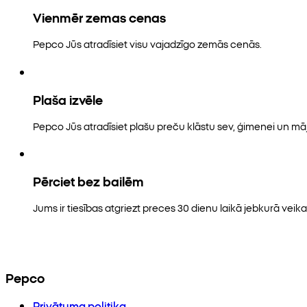
Vienmēr zemas cenas
Pepco Jūs atradīsiet visu vajadzīgo zemās cenās.
Plaša izvēle
Pepco Jūs atradīsiet plašu preču klāstu sev, ģimenei un māj
Pērciet bez bailēm
Jums ir tiesības atgriezt preces 30 dienu laikā jebkurā veikal
Pepco
Privātuma politika