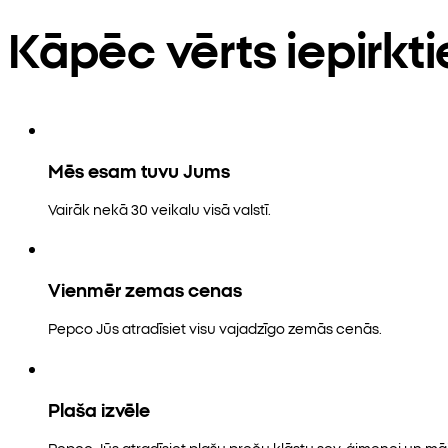
Kāpēc vērts iepirkt
Mēs esam tuvu Jums
Vairāk nekā 30 veikalu visā valstī.
Vienmēr zemas cenas
Pepco Jūs atradīsiet visu vajadzīgo zemās cenās.
Plaša izvēle
Pepco Jūs atradīsiet plašu preču klāstu sev, ģimenei un māj