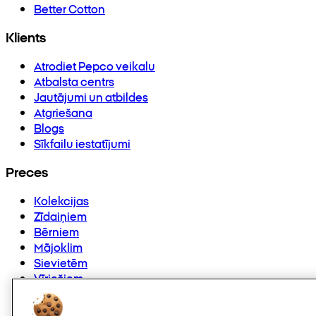
Better Cotton
Klients
Atrodiet Pepco veikalu
Atbalsta centrs
Jautājumi un atbildes
Atgriešana
Blogs
Sīkfailu iestatījumi
Preces
Kolekcijas
Zīdaiņiem
Bērniem
Mājoklim
Sievietēm
Vīriešiem
Citi