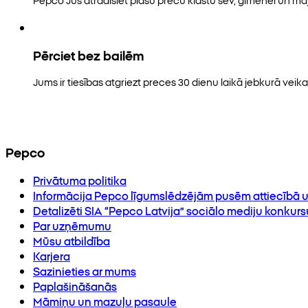
Pērciet bez bailēm
Jums ir tiesības atgriezt preces 30 dienu laikā jebkurā veikal
Pepco
Privātuma politika
Informācija Pepco līgumslēdzējām pusēm attiecībā u
Detalizēti SIA “Pepco Latvija” sociālo mediju konkur
Par uzņēmumu
Mūsu atbildība
Karjera
Sazinieties ar mums
Paplašināšanās
Māmiņu un mazuļu pasaule