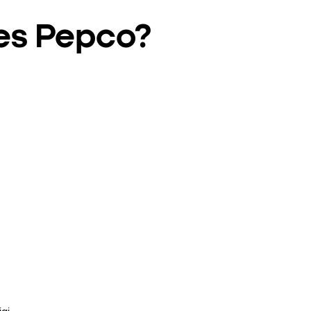
ies Pepco?
ai.