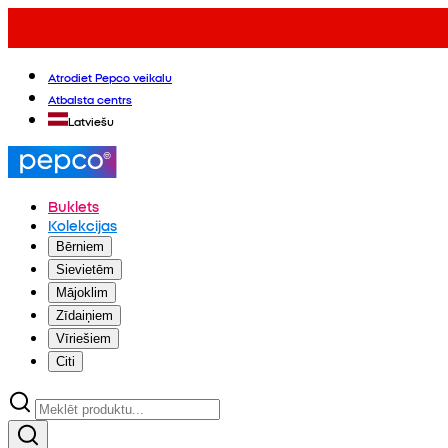
Atrodiet Pepco veikalu
Atbalsta centrs
Latviešu
Buklets
Kolekcijas
Bērniem
Sievietēm
Mājoklim
Zīdaiņiem
Vīriešiem
Citi