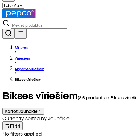
Sākums
/
Vīriešiem
/
Apģērbs vīriešiem
/
Bikses vīriešiem
Bikses vīriešiem
(
8
)
8
products in
Bikses vīrie
Kārtot
:
Jaunākie
Currently sorted by Jaunākie
Filtri
No filters applied