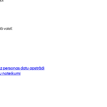
ā valstī.
z personas datu apstrādi
su noteikumi